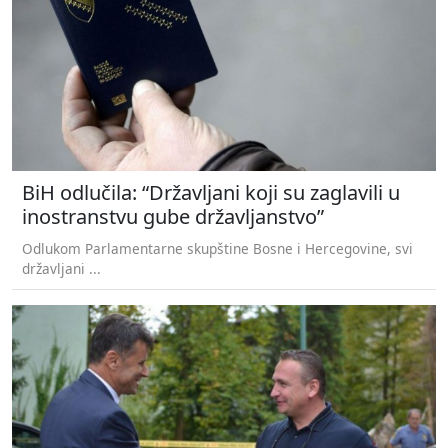
BiH odlučila: “Državljani koji su zaglavili u
inostranstvu gube državljanstvo”
Odlukom Parlamentarne skupštine Bosne i Hercegovine, svi
državljani ...