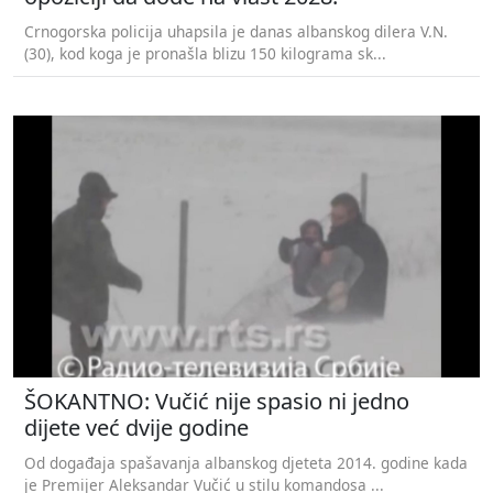
Crnogorska policija uhapsila je danas albanskog dilera V.N.
(30), kod koga je pronašla blizu 150 kilograma sk...
ŠOKANTNO: Vučić nije spasio ni jedno
dijete već dvije godine
Od događaja spašavanja albanskog djeteta 2014. godine kada
je Premijer Aleksandar Vučić u stilu komandosa ...