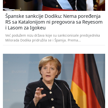
Španske sankcije Dodiku: Nema poređenja
RS sa Katalonijom ni pregovora sa Reyesom
i Lasom za Igokeu
Već podužem nizu država koje su sankcionisale predsjednika
Milorada Dodika pridružila se i Španija. Prema...