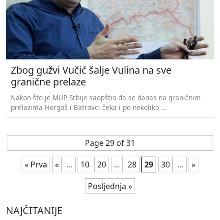
Zbog gužvi Vučić šalje Vulina na sve
granične prelaze
Nakon što je MUP Srbije saopštio da se danas na graničnim
prelazima Horgoš i Batrovci čeka i po nekoliko ...
Page 29 of 31
« Prva
«
...
10
20
...
28
29
30
...
»
Posljednja »
NAJČITANIJE