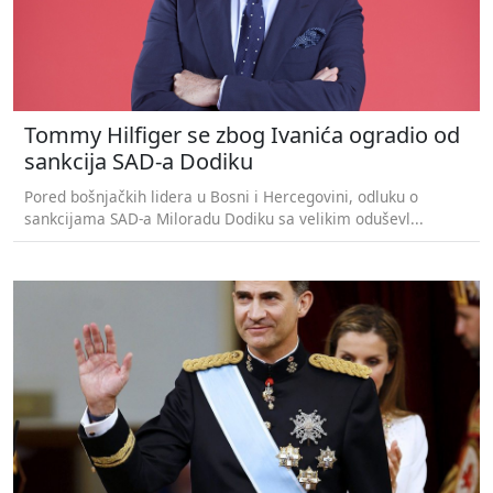
Tommy Hilfiger se zbog Ivanića ogradio od
sankcija SAD-a Dodiku
Pored bošnjačkih lidera u Bosni i Hercegovini, odluku o
sankcijama SAD-a Miloradu Dodiku sa velikim oduševl...