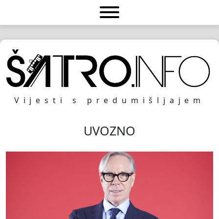
Vijesti s predumišljajem
UVOZNO