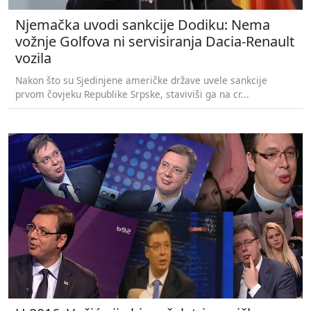
Njemačka uvodi sankcije Dodiku: Nema
vožnje Golfova ni servisiranja Dacia-Renault
vozila
Nakon što su Sjedinjene američke države uvele sankcije
prvom čovjeku Republike Srpske, staviviši ga na cr...