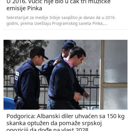
U 2016. Vučić nije bio u čak tri muzičke
emisije Pinka
Sekretarijat za medije Srbije saopštio je danas da u 2016.
godini, prema izveštaju Programskog saveta Pinka,...
Podgorica: Albanski diler uhvaćen sa 150 kg
skanka optužen da pomaže srpskoj
opoziciji da dođe na vlast 2028.