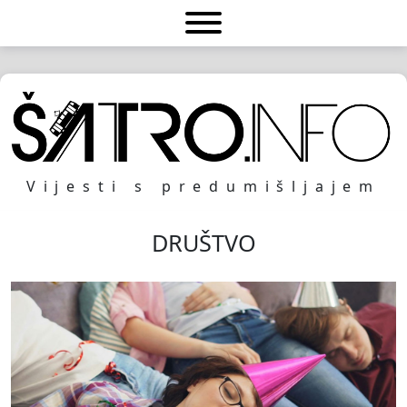
Vijesti s predumišljajem
DRUŠTVO