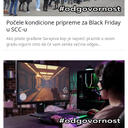
Počele kondicione pripreme za Black Friday
u SCC-u
Ako pitate građane Sarajeva koji je najveći praznik u ovom
gradu sigurni smo da će vam velika većina odgov...