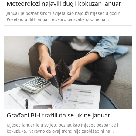
Meteorolozi najavili dug i kokuzan januar
Januar je poznat širom svijeta kao najduži mjesec u godini.
Posebno u BiH januar je skoro pa svake godine na...
Građani BiH tražili da se ukine januar
Mjesec januar je u svijetu poznat kao mjesec besparice i
kokuzluka. Naravno da ovaj trend nije zaobišao ni na...