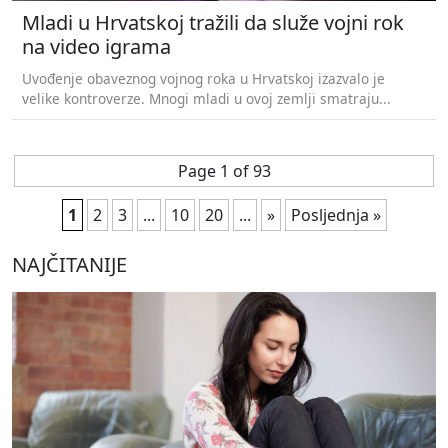
Mladi u Hrvatskoj tražili da služe vojni rok
na video igrama
Uvođenje obaveznog vojnog roka u Hrvatskoj izazvalo je
velike kontroverze. Mnogi mladi u ovoj zemlji smatraju...
Page 1 of 93
1
2
3
...
10
20
...
»
Posljednja »
NAJČITANIJE