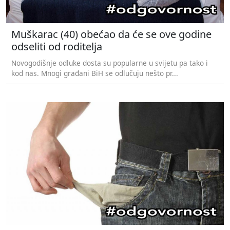
Muškarac (40) obećao da će se ove godine
odseliti od roditelja
Novogodišnje odluke dosta su popularne u svijetu pa tako i
kod nas. Mnogi građani BiH se odlučuju nešto pr...