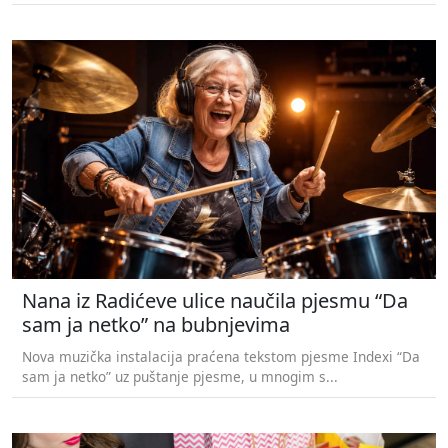
Nana iz Radićeve ulice naučila pjesmu “Da
sam ja netko” na bubnjevima
Nova muzička instalacija praćena tekstom pjesme Indexi “Da
sam ja netko” uz puštanje pjesme, u mnogim s...