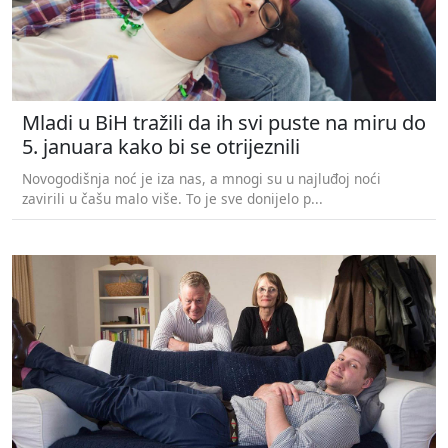
Mladi u BiH tražili da ih svi puste na miru do
5. januara kako bi se otrijeznili
Novogodišnja noć je iza nas, a mnogi su u najluđoj noći
zavirili u čašu malo više. To je sve donijelo p...