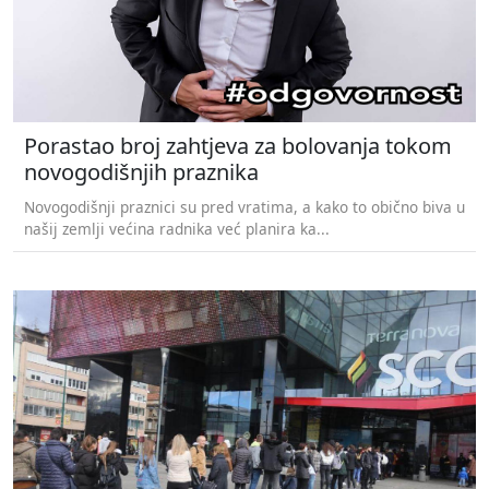
Porastao broj zahtjeva za bolovanja tokom
novogodišnjih praznika
Novogodišnji praznici su pred vratima, a kako to obično biva u
našij zemlji većina radnika već planira ka...