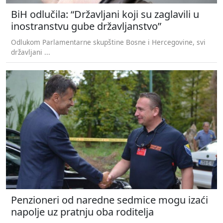
BiH odlučila: “Državljani koji su zaglavili u
inostranstvu gube državljanstvo”
Odlukom Parlamentarne skupštine Bosne i Hercegovine, svi
državljani ...
Penzioneri od naredne sedmice mogu izaći
napolje uz pratnju oba roditelja