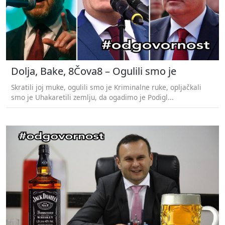
Dolja, Bake, 8Čova8 – Ogulili smo je
Skratili joj muke, ogulili smo je Kriminalne ruke, opljačkali
smo je Uhakaretili zemlju, da ogadimo je Podigl...