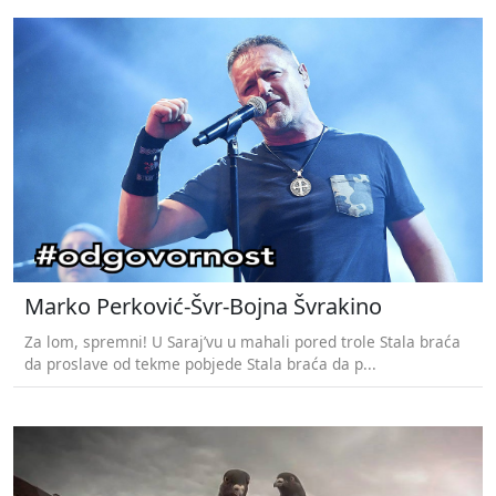
Marko Perković-Švr-Bojna Švrakino
Za lom, spremni! U Saraj’vu u mahali pored trole Stala braća
da proslave od tekme pobjede Stala braća da p...