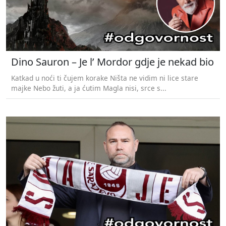
Dino Sauron – Je l’ Mordor gdje je nekad bio
Katkad u noći ti čujem korake Ništa ne vidim ni lice stare
majke Nebo žuti, a ja ćutim Magla nisi, srce s...