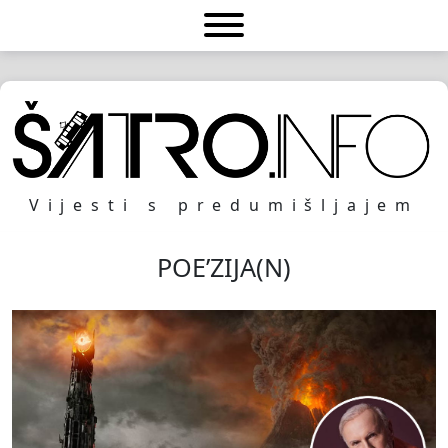
Vijesti s predumišljajem
POE’ZIJA(N)