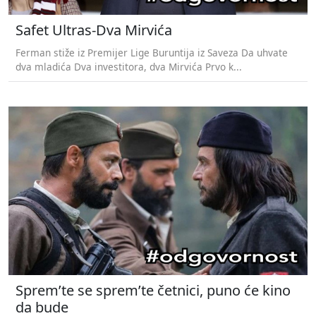
Safet Ultras-Dva Mirvića
Ferman stiže iz Premijer Lige Buruntija iz Saveza Da uhvate
dva mladića Dva investitora, dva Mirvića Prvo k...
Sprem’te se sprem’te četnici, puno će kino
da bude