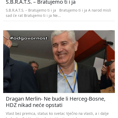
S.B.R.A.T.S. – Bratujemo ti i ja
S.B.R.A.T.S. – Bratujemo ti i ja Bratujemo ti i ja A narod misli
sad će rat Bratujemo ti i ja Ne...
Dragan Merlin- Ne bude li Herceg-Bosne,
HDZ nikad neće opstati
Vlast bez premca, status ko svetac Vječno na vlasti, a i dalje