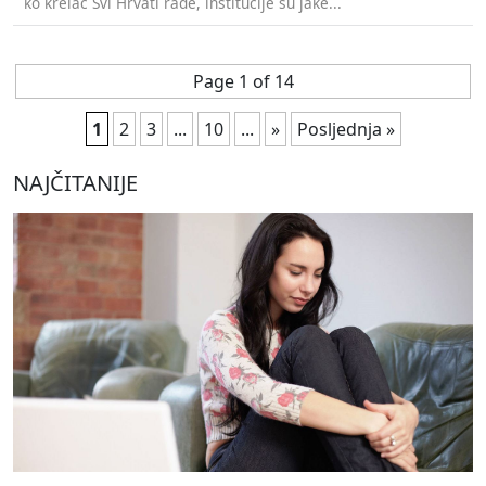
ko krelac Svi Hrvati rade, institucije su jake...
Page 1 of 14
1
2
3
...
10
...
»
Posljednja »
NAJČITANIJE