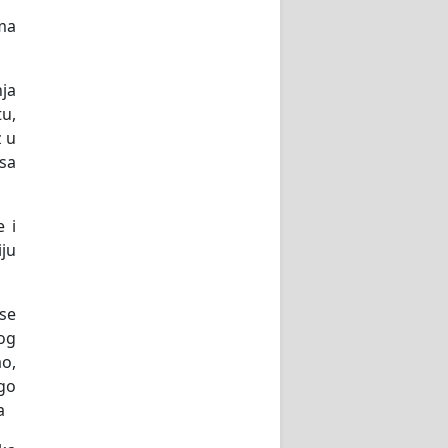
ma
ja
tu,
z u
 sa
 i
iju
 se
kog
ao,
ogo
a