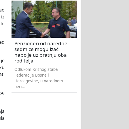
ao
 iz
lo
led
Penzioneri od naredne
sedmice mogu izaći
napolje uz pratnju oba
roditelja
je
sku
Odlukom Kriznog štaba
ti
Federacije Bosne i
Hercegovine, u narednom
peri...
 se
nja
la