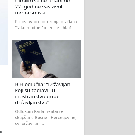
Ukoliko se ne udate do
22. godine vaš život
nema smisla
Predstavnici udruženja građana
“Nikom bitne činjenice i hlađ...
BiH odlučila: “Državljani
i
koji su zaglavili u
inostranstvu gube
državljanstvo”
Odlukom Parlamentarne
skupštine Bosne i Hercegovine,
svi državljani ...
ES