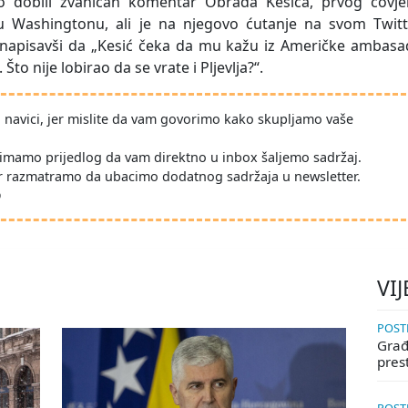
o dobili zvaničan komentar Obrada Kesića, prvog čovje
u Washingtonu, ali je na njegovo ćutanje na svom Twitt
 napisavši da „Kesić čeka da mu kažu iz Američke ambasa
Što nije lobirao da se vrate i Pljevlja?“.
po navici, jer mislite da vam govorimo kako skupljamo vaše
imamo prijedlog da vam direktno u inbox šaljemo sadržaj.
r razmatramo da ubacimo dodatnog sadržaja u newsletter.
D
VIJ
POSTE
Građa
pres