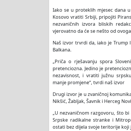
Iako se u proteklih mjesec dana u
Kosovo vratiti Srbiji, pripojiti Pira
nezvaničnih izvora bliskih redak
vjerovatno da će se nešto od ovoga 
Naš izvor trvrdi da, iako je Trump 
Balkana.
„Priča o rješavanju spora Sloveni
pretenciozna. Jedino je pretenciozn
nezavisnost, i vratiti južnu srp
manje promjene“, tvrdi naš izvor
Drugi izvor je u zvaničnoj komunik
Nikšić, Žabljak, Šavnik i Herceg Nov
„U nezvaničnom razgovoru, što bi a
Srpske radikalne stranke i Mitro
ostati bez dijela svoje teritorije koj