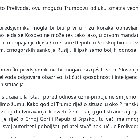
r Risto Prelivoda, ovu moguću Trumpovu odluku smatra veo
redsjednika mogla bi biti prvi u nizu koraka obnavljan
sno je da se Kosovo ne može tek tako lako, u prvom manda
 bi li to pripajanje dijela Crne Gore Republici Srpskoj bio pote
, crnogorskih sankcija Rusiji, ili ipak samo boljih odnosa
erički predsjednik ne bi mogao razrješiti spor Slovenije
livoda odgovara obazrivo, ističući sposobnost i inteligenc
 situacija.
a slučaja bila ista, i pored odnosa uzmi-pripoji, ne smijemo
dimo šumu. Kako god bi Trump riješio situaciju oko Pirans
di zbog dodvoravanja ili osvete ženi – kojoj god strani naginj
je riječ o Crnoj Gori i Republici Srpskoj, tu već ima mn
voj autoritet i poboljšati prijateljstva“, zaključuje Prelivod