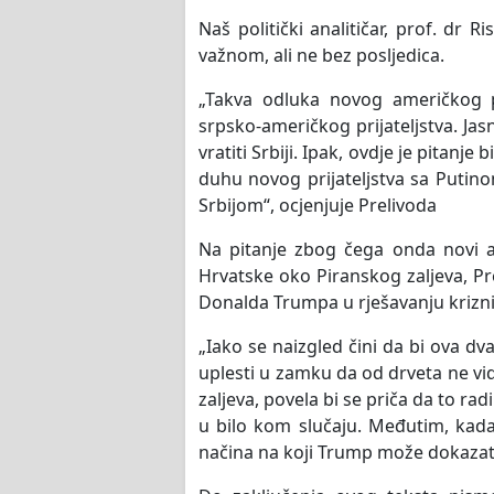
Naš politički analitičar, prof. d
važnom, ali ne bez posljedica.
„Takva odluka novog američkog p
srpsko-američkog prijateljstva. Ja
vratiti Srbiji. Ipak, ovdje je pitanje
duhu novog prijateljstva sa Putinom
Srbijom“, ocjenjuje Prelivoda
Na pitanje zbog čega onda novi am
Hrvatske oko Piranskog zaljeva, Pre
Donalda Trumpa u rješavanju kriznih
„Iako se naizgled čini da bi ova dv
uplesti u zamku da od drveta ne vi
zaljeva, povela bi se priča da to ra
u bilo kom slučaju. Međutim, kada 
načina na koji Trump može dokazati s