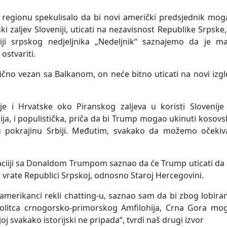
 regionu spekulisalo da bi novi američki predsjednik mog
nski zaljev Sloveniji, uticati na nezavisnost Republike Srpske,
ciji srpskog nedjeljnika „Nedeljnik“ saznajemo da je ma
ostvariti.
lično vezan sa Balkanom, on neće bitno uticati na novi izg
je i Hrvatske oko Piranskog zaljeva u koristi Slovenije 
ija, i populistička, priča da bi Trump mogao ukinuti kosov
sku pokrajinu Srbiji. Međutim, svakako da možemo očekiva
aciiji sa Donaldom Trumpom saznao da će Trump uticati da
i vrate Republici Srpskoj, odnosno Staroj Hercegovini.
merikanci rekli chatting-u, saznao sam da bi zbog lobira
politca crnogorsko-primorskog Amfilohija, Crna Gora mog
i joj svakako istorijski ne pripada“, tvrdi naš drugi izvor