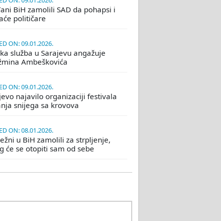
D ON: 09.01.2026.
ani BiH zamolili SAD da pohapsi i
će političare
D ON: 09.01.2026.
ka služba u Sarajevu angažuje
žmina Ambeškovića
D ON: 09.01.2026.
evo najavilo organizaciji festivala
nja snijega sa krovova
D ON: 08.01.2026.
žni u BiH zamolili za strpljenje,
eg će se otopiti sam od sebe