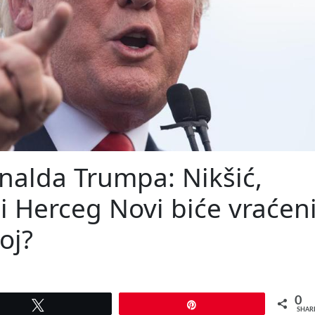
nalda Trumpa: Nikšić,
 i Herceg Novi biće vraćen
oj?
0
Tweet
Pin
SHAR