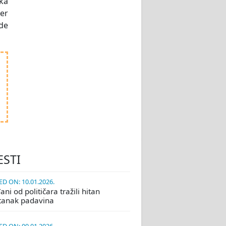
ka
er
de
ESTI
D ON: 10.01.2026.
ni od političara tražili hitan
tanak padavina