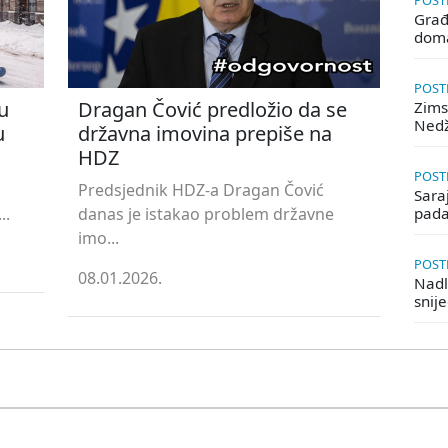
POSTE
Građ
doma
POSTE
u
Dragan Čović predložio da se
Zims
Ned
u
državna imovina prepiše na
HDZ
POSTE
Predsjednik HDZ-a Dragan Čović
Saraj
..
danas je istakao problem državne
pada
imo...
POSTE
08.01.2026.
Nadle
snij