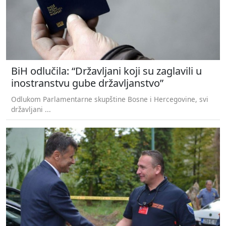
BiH odlučila: “Državljani koji su zaglavili u
inostranstvu gube državljanstvo”
Odlukom Parlamentarne skupštine Bosne i Hercegovine, svi
državljani ...