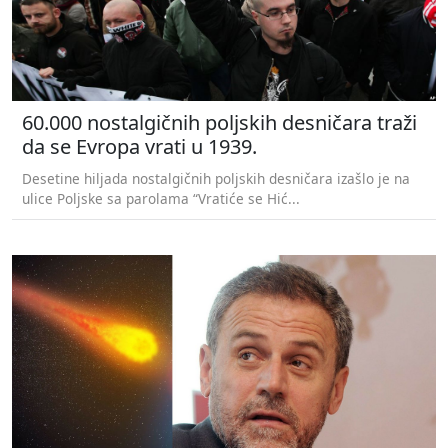
60.000 nostalgičnih poljskih desničara traži
da se Evropa vrati u 1939.
Desetine hiljada nostalgičnih poljskih desničara izašlo je na
ulice Poljske sa parolama “Vratiće se Hić...