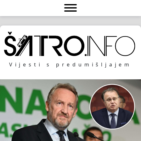
Vijesti s predumišljajem