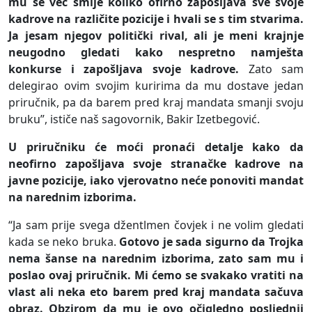
mu se već smije koliko ofirno zapošljava sve svoje
kadrove na različite pozicije i hvali se s tim stvarima.
Ja jesam njegov politički rival, ali je meni krajnje
neugodno gledati kako nespretno namješta
konkurse i zapošljava svoje kadrove.
Zato sam
delegirao ovim svojim kuririma da mu dostave jedan
priručnik, pa da barem pred kraj mandata smanji svoju
bruku”, ističe naš sagovornik, Bakir Izetbegović.
U priručniku će moći pronaći detalje kako da
neofirno zapošljava svoje stranačke kadrove na
javne pozicije, iako vjerovatno neće ponoviti mandat
na narednim izborima.
“Ja sam prije svega džentlmen čovjek i ne volim gledati
kada se neko bruka.
Gotovo je sada sigurno da Trojka
nema šanse na narednim izborima, zato sam mu i
poslao ovaj priručnik. Mi ćemo se svakako vratiti na
vlast ali neka eto barem pred kraj mandata sačuva
obraz. Obzirom da mu je ovo očigledno posljednji