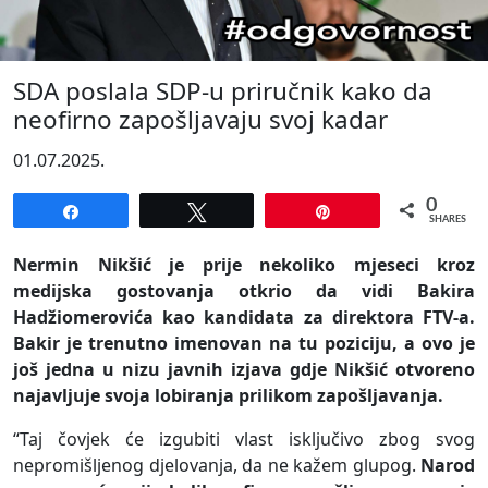
SDA poslala SDP-u priručnik kako da
neofirno zapošljavaju svoj kadar
01.07.2025.
0
Share
Tweet
Pin
SHARES
Nermin Nikšić je prije nekoliko mjeseci kroz
medijska gostovanja otkrio da vidi Bakira
Hadžiomerovića kao kandidata za direktora FTV-a.
Bakir je trenutno imenovan na tu poziciju, a ovo je
još jedna u nizu javnih izjava gdje Nikšić otvoreno
najavljuje svoja lobiranja prilikom zapošljavanja.
“Taj čovjek će izgubiti vlast isključivo zbog svog
nepromišljenog djelovanja, da ne kažem glupog.
Narod