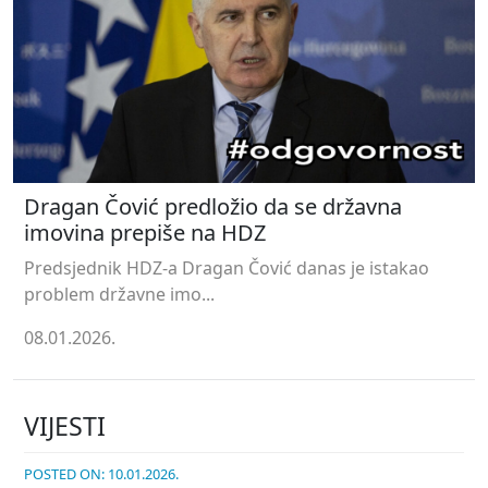
Dragan Čović predložio da se državna
imovina prepiše na HDZ
Predsjednik HDZ-a Dragan Čović danas je istakao
problem državne imo...
08.01.2026.
VIJESTI
POSTED ON: 10.01.2026.