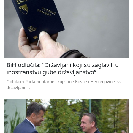
BiH odlučila: “Državljani koji su zaglavili u
inostranstvu gube državljanstvo”
Odlukom Parlamentarne skupštine Bosne i Hercegovine, svi
državljani ...