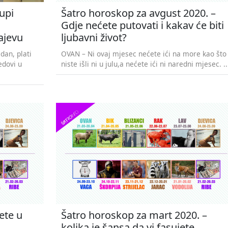
upi
Šatro horoskop za avgust 2020. –
Gdje nećete putovati i kakav će biti
rajevu
ljubavni život?
dan, plati
OVAN – Ni ovaj mjesec nećete ići na more kao što
edovi u
niste išli ni u julu,a nećete ići ni naredni mjesec. ..
ete u
Šatro horoskop za mart 2020. –
kolika je šansa da vi fasujete