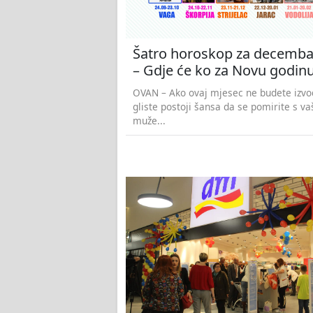
Šatro horoskop za decemba
– Gdje će ko za Novu godin
OVAN – Ako ovaj mjesec ne budete izvod
gliste postoji šansa da se pomirite s v
muže...