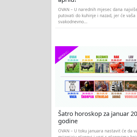
OVAN – U narednih mjesec dana najviš
putovati do kuhinje i nazad, jer će vaša
svakodnevno...
Šatro horoskop za januar 20
godine
OVAN – U toku januara nastavit će da 
mijenjaju planovi i vezi s planovima koj