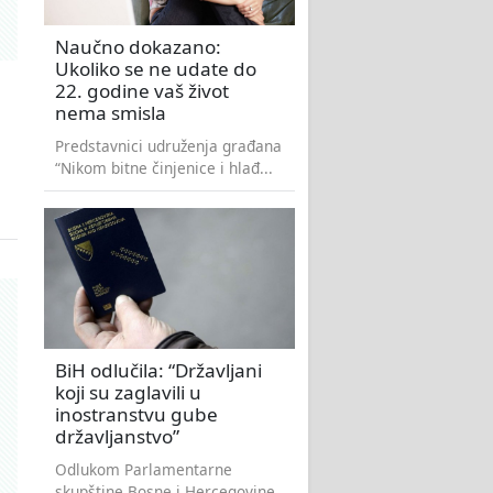
Naučno dokazano:
Ukoliko se ne udate do
22. godine vaš život
nema smisla
Predstavnici udruženja građana
“Nikom bitne činjenice i hlađ...
BiH odlučila: “Državljani
koji su zaglavili u
inostranstvu gube
državljanstvo”
Odlukom Parlamentarne
skupštine Bosne i Hercegovine,