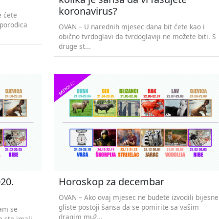
koronavirus?
e ćete
 porodica
OVAN – U narednih mjesec dana bit ćete kao i
obično tvrdoglavi da tvrdoglaviji ne možete biti. S
druge st...
20.
Horoskop za decembar
OVAN – Ako ovaj mjesec ne budete izvodili bijesne
gliste postoji šansa da se pomirite sa vašim
vam se
dragim muž...
e ste imali,