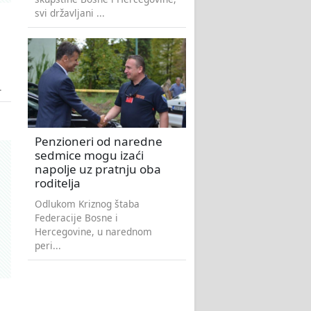
svi državljani ...
.
Penzioneri od naredne
sedmice mogu izaći
napolje uz pratnju oba
roditelja
Odlukom Kriznog štaba
Federacije Bosne i
Hercegovine, u narednom
peri...