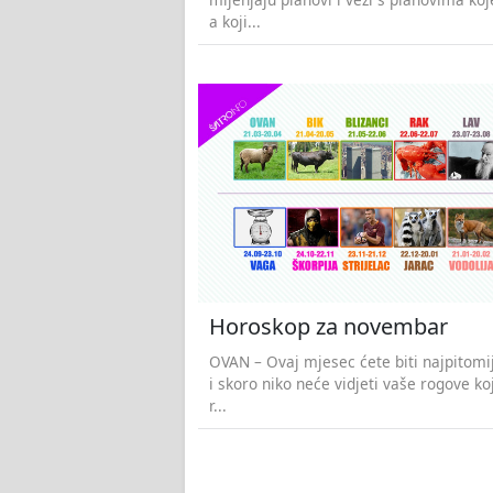
a koji...
Horoskop za novembar
OVAN – Ovaj mjesec ćete biti najpitomij
i skoro niko neće vidjeti vaše rogove k
r...