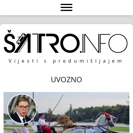
Vijesti s predumišljajem
UVOZNO