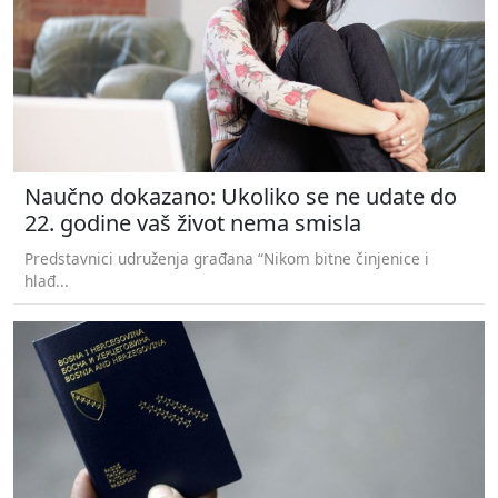
Naučno dokazano: Ukoliko se ne udate do
22. godine vaš život nema smisla
Predstavnici udruženja građana “Nikom bitne činjenice i
hlađ...