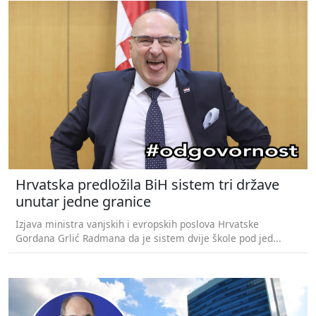
Hrvatska predložila BiH sistem tri države
unutar jedne granice
Izjava ministra vanjskih i evropskih poslova Hrvatske
Gordana Grlić Radmana da je sistem dvije škole pod jed...