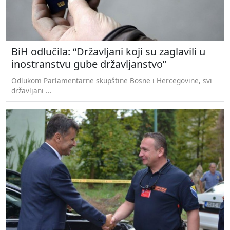
BiH odlučila: “Državljani koji su zaglavili u
inostranstvu gube državljanstvo”
Odlukom Parlamentarne skupštine Bosne i Hercegovine, svi
državljani ...