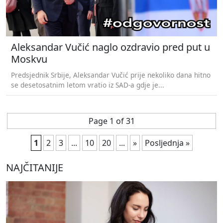
Aleksandar Vučić naglo ozdravio pred put u
Moskvu
Predsjednik Srbije, Aleksandar Vučić prije nekoliko dana hitno
se desetosatnim letom vratio iz SAD-a gdje je...
Page 1 of 31
1
2
3
...
10
20
...
»
Posljednja »
NAJČITANIJE