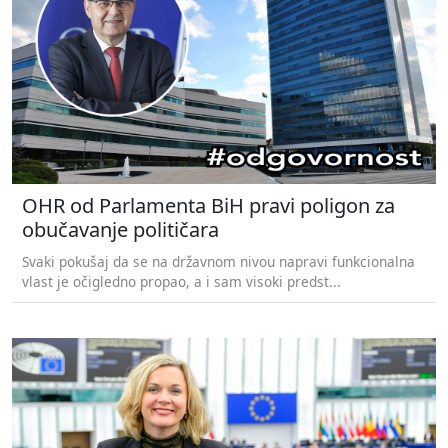
​​OHR od Parlamenta BiH pravi poligon za
obučavanje političara
Svaki pokušaj da se na državnom nivou napravi funkcionalna
vlast je očigledno propao, a i sam visoki predst...