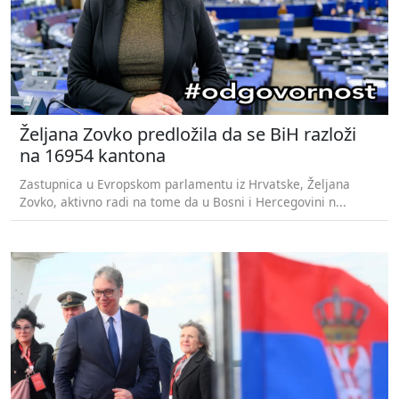
Željana Zovko predložila da se BiH razloži
na 16954 kantona
Zastupnica u Evropskom parlamentu iz Hrvatske, Željana
Zovko, aktivno radi na tome da u Bosni i Hercegovini n...