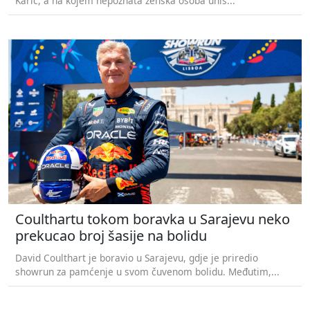
Karić, a na kojem nepoznata ženska osoba uniš...
Coulthartu tokom boravka u Sarajevu neko
prekucao broj šasije na bolidu
David Coulthart je boravio u Sarajevu, gdje je priredio
showrun za pamćenje u svom čuvenom bolidu. Međutim,...