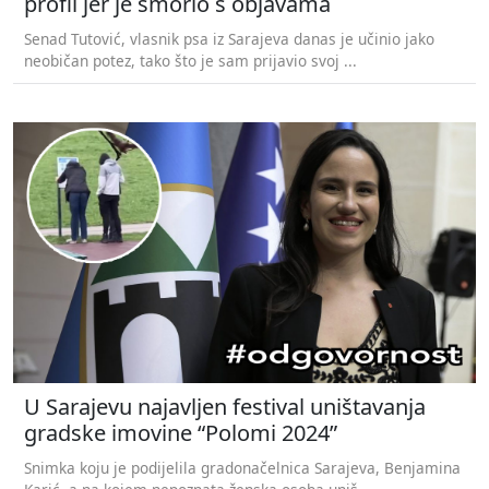
profil jer je smorio s objavama
Senad Tutović, vlasnik psa iz Sarajeva danas je učinio jako
neobičan potez, tako što je sam prijavio svoj ...
U Sarajevu najavljen festival uništavanja
gradske imovine “Polomi 2024”
Snimka koju je podijelila gradonačelnica Sarajeva, Benjamina