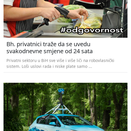
Bh. privatnici traže da se uvedu
svakodnevne smjene od 24 sata
Privatni sektoru u BiH sve više i više liči na robovlasnički
sistem. Loši uslovi rada i niske plate samo ...