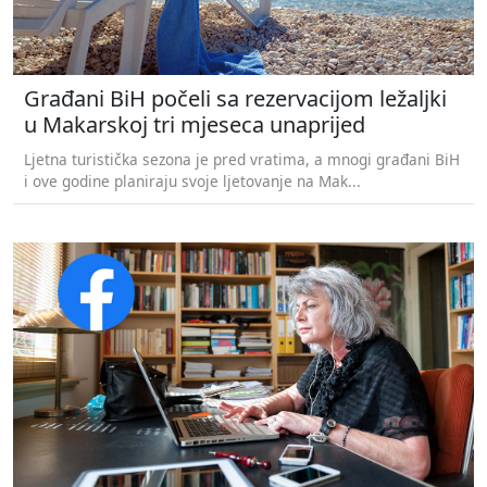
Građani BiH počeli sa rezervacijom ležaljki
u Makarskoj tri mjeseca unaprijed
Ljetna turistička sezona je pred vratima, a mnogi građani BiH
i ove godine planiraju svoje ljetovanje na Mak...