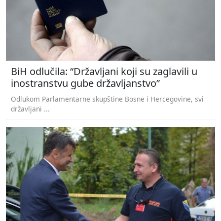
BiH odlučila: “Državljani koji su zaglavili u
inostranstvu gube državljanstvo”
Odlukom Parlamentarne skupštine Bosne i Hercegovine, svi
državljani ...