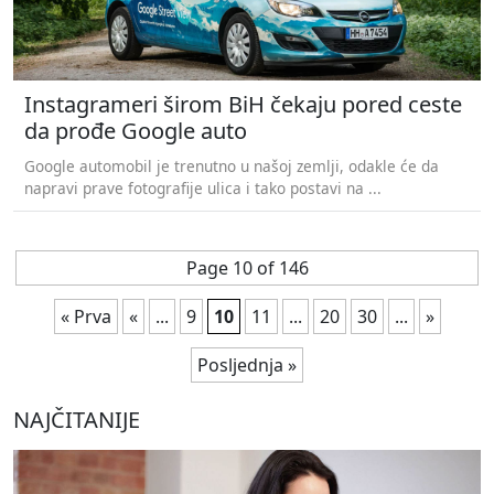
Instagrameri širom BiH čekaju pored ceste
da prođe Google auto
Google automobil je trenutno u našoj zemlji, odakle će da
napravi prave fotografije ulica i tako postavi na ...
Page 10 of 146
« Prva
«
...
9
10
11
...
20
30
...
»
Posljednja »
NAJČITANIJE