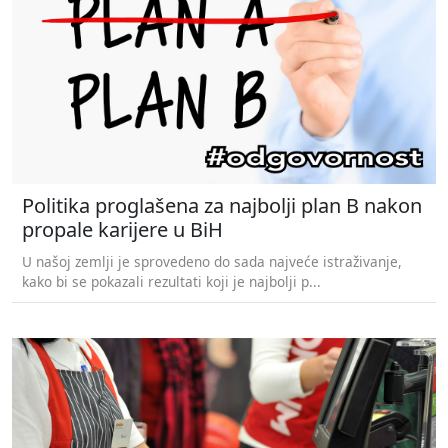
Politika proglašena za najbolji plan B nakon
propale karijere u BiH
U našoj zemlji je sprovedeno do sada najveće istraživanje,
kako bi se pokazali rezultati koji je najbolji p...