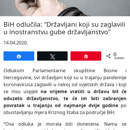
BiH odlučila: “Državljani koji su zaglavili
u inostranstvu gube državljanstvo”
14.04.2020.
0
Share
Tweet
Pin
SHARES
Odlukom Parlamentarne skupštine Bosne i
Hercegovine, svi državljani koji su u trajanju pandemije
koronavirusa zaglavili u nekoj od svjetskih država i koji
se nisu uspjeli
na vrijeme vratiti u državu bit će
oduzeto državljanstvo, te će im biti zabranjen
povratak u trajanju od najmanje dvije godine
po
obustavljanju mjera Kriznog štaba za područje BiH.
“Ova odluka je morala biti donesena. Nama se