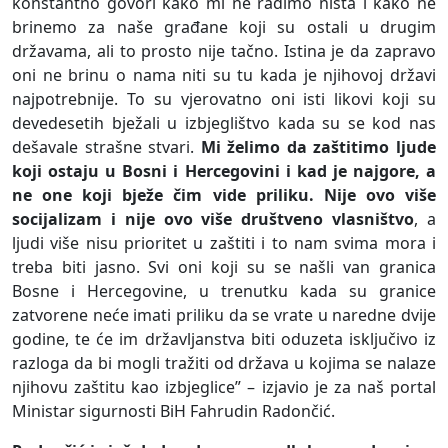
konstantno govori kako mi ne radimo ništa i kako ne
brinemo za naše građane koji su ostali u drugim
državama, ali to prosto nije tačno. Istina je da zapravo
oni ne brinu o nama niti su tu kada je njihovoj državi
najpotrebnije. To su vjerovatno oni isti likovi koji su
devedesetih bježali u izbjeglištvo kada su se kod nas
dešavale strašne stvari.
Mi želimo da zaštitimo ljude
koji ostaju u Bosni i Hercegovini i kad je najgore, a
ne one koji bježe čim vide priliku. Nije ovo više
socijalizam i nije ovo više društveno vlasništvo
, a
ljudi više nisu prioritet u zaštiti i to nam svima mora i
treba biti jasno. Svi oni koji su se našli van granica
Bosne i Hercegovine, u trenutku kada su granice
zatvorene neće imati priliku da se vrate u naredne dvije
godine, te će im državljanstva biti oduzeta isključivo iz
razloga da bi mogli tražiti od država u kojima se nalaze
njihovu zaštitu kao izbjeglice” – izjavio je za naš portal
Ministar sigurnosti BiH Fahrudin Radončić.