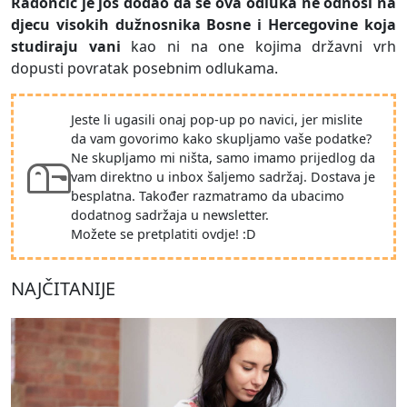
Radončić je još dodao da se ova odluka ne odnosi na
djecu visokih dužnosnika Bosne i Hercegovine koja
studiraju vani
kao ni na one kojima državni vrh
dopusti povratak posebnim odlukama.
Jeste li ugasili onaj pop-up po navici, jer mislite
da vam govorimo kako skupljamo vaše podatke?
Ne skupljamo mi ništa, samo imamo prijedlog da
vam direktno u inbox šaljemo sadržaj. Dostava je
besplatna. Također razmatramo da ubacimo
dodatnog sadržaja u newsletter.
Možete se pretplatiti ovdje! :D
NAJČITANIJE