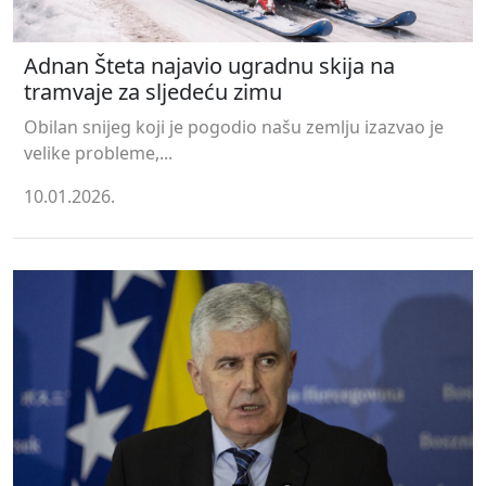
Adnan Šteta najavio ugradnu skija na
tramvaje za sljedeću zimu
Obilan snijeg koji je pogodio našu zemlju izazvao je
velike probleme,...
10.01.2026.