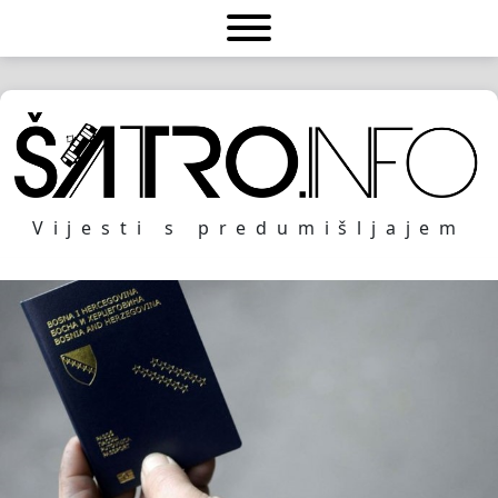
Vijesti s predumišljajem