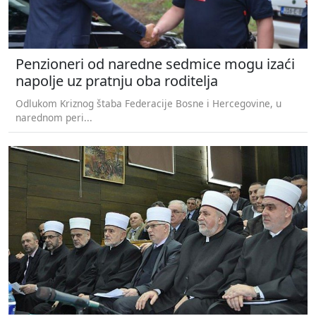
Penzioneri od naredne sedmice mogu izaći
napolje uz pratnju oba roditelja
Odlukom Kriznog štaba Federacije Bosne i Hercegovine, u
narednom peri...