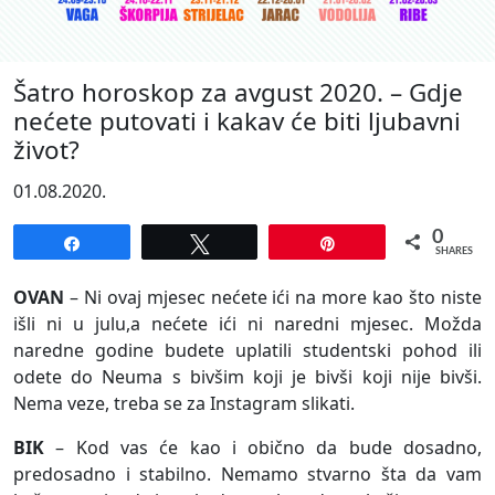
Šatro horoskop za avgust 2020. – Gdje
nećete putovati i kakav će biti ljubavni
život?
01.08.2020.
0
Share
Tweet
Pin
SHARES
OVAN
– Ni ovaj mjesec nećete ići na more kao što niste
išli ni u julu,a nećete ići ni naredni mjesec. Možda
naredne godine budete uplatili studentski pohod ili
odete do Neuma s bivšim koji je bivši koji nije bivši.
Nema veze, treba se za Instagram slikati.
BIK
– Kod vas će kao i obično da bude dosadno,
predosadno i stabilno. Nemamo stvarno šta da vam