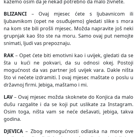
kažemo osim da je nekad potrebno da malo živnete.
BLIZANCI
– Ovaj mjesec ćete s ljubavnicom ili
ljubavnikom (opet ne osuđujemo) gledati slike s mora
na kom ste bili prošli mjesec. Možda napravite još neki
grupnjak kao što ste na moru. Samo ovaj put nemojte
snimati, ljudi vas prepoznaju.
RAK
– Opet ćete biti emotivni kao i uvijek, gledati da se
šta u kući ne pokvari, da su odnosi okej. Postoji
mogućnost da vas partner još uvijek vara. Dakle ništa
što vi nećete izdramiti. I ovaj mjesec maštate o poslu u
državnoj firmi. Jebiga, maštamo i mi.
LAV
– Ovaj mjesec možda skoknete do Konjica da malo
dušu razgalite i da se koji put uslikate za Instagram.
Osim toga, ništa vam se neće dešavati, jebiga, takva
godina.
DJEVICA
– Zbog nemogućnosti odlaska na more ove