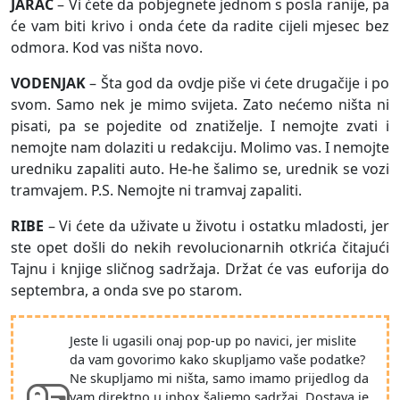
JARAC
– Vi ćete da pobjegnete jednom s posla ranije, pa
će vam biti krivo i onda ćete da radite cijeli mjesec bez
odmora. Kod vas ništa novo.
VODENJAK
– Šta god da ovdje piše vi ćete drugačije i po
svom. Samo nek je mimo svijeta. Zato nećemo ništa ni
pisati, pa se pojedite od znatiželje. I nemojte zvati i
nemojte nam dolaziti u redakciju. Molimo vas. I nemojte
uredniku zapaliti auto. He-he šalimo se, urednik se vozi
tramvajem. P.S. Nemojte ni tramvaj zapaliti.
RIBE
– Vi ćete da uživate u životu i ostatku mladosti, jer
ste opet došli do nekih revolucionarnih otkrića čitajući
Tajnu i knjige sličnog sadržaja. Držat će vas euforija do
septembra, a onda sve po starom.
Jeste li ugasili onaj pop-up po navici, jer mislite
da vam govorimo kako skupljamo vaše podatke?
Ne skupljamo mi ništa, samo imamo prijedlog da
vam direktno u inbox šaljemo sadržaj. Dostava je