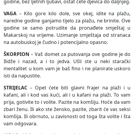
godine, bez ljetnih ljubavi, ostat ćete djevica do daljnjeg.
VAGA
– Kilo gore kilo dole, sve okej, idite na plažu,
naredne godine ganjamo tijelo za plažu, ne brinite. Ove
godine se samo potrudite da pronađete smještaj u
Makarskoj na vrijeme. Uzimanje smještaja od stranaca
na autobuskoj je čudno i potencijalno opasno.
ŠKORPION
– Vaš domet za putovanja ove godine je do
Ilidže i nazad, a i to jedva. Ušli ste u neki starački
mentalitet u kom vam je baš fino i ne planirate uskoro
isti da napustite.
STRIJELAC
– Opet ćete biti glavni frajer na plaži i u
kafani, ali i kod vas kući, ali i u kafani na plaži. To vam
prija, gotivite to i volite. Pazite na komšiju. Hoće da vam
zbari ženu. Ili ako ste žensko, pazite, zbarit će vas seksi
komšija. Ili obrnuto, u zavisnosti od toga šta volite i šta
vam odgovara.