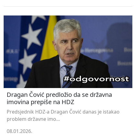
Dragan Čović predložio da se državna
imovina prepiše na HDZ
Predsjednik HDZ-a Dragan Čović danas je istakao
problem državne imo...
08.01.2026.