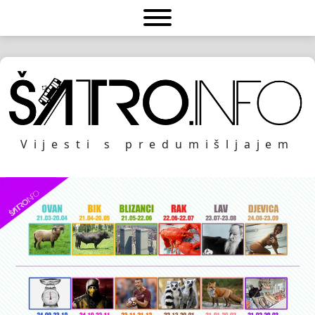
Vijesti s predumišljajem