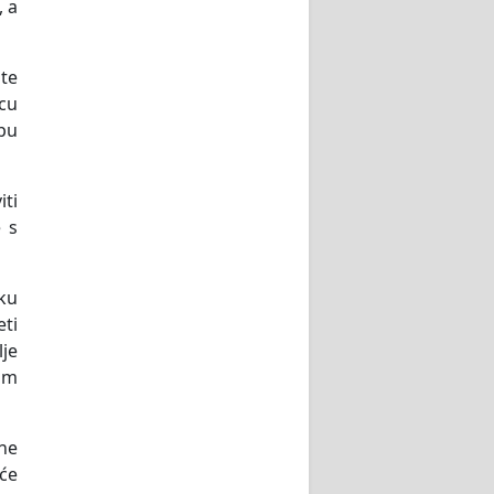
, a
te
vcu
mpu
iti
 s
eku
ti
lje
om
ne
 će