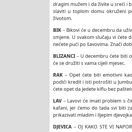
dragim mužem i da živite u sreći i 
slaviti u toplom domu okruženi 
životom.
BIK
– Bikovi će u decembru da uživa
smjene. U svakom slučaju vi ćete da 
nećete pući po šavovima. Znači dobr
BLIZANCI
– U decembru ćete biti ok
će se družiti s vama cijeli mjesec.
RAK
– Opet ćete biti emotivni kao
podići kredit i isti potrošiti u Jum
ćete opet da jedete kiflu bez paštet
LAV
– Lavovi će imati problem s či
kafani, jer ćemo do tada svi biti 
prikazivati mladim i lijepim djevojk
DJEVICA
– OJ KAKO STE VI NAPORNI