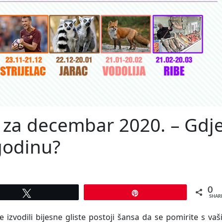
 za decembar 2020. – Gdj
godinu?
0
Tweet
Pin
SHAR
izvodili bijesne gliste postoji šansa da se pomirite s va