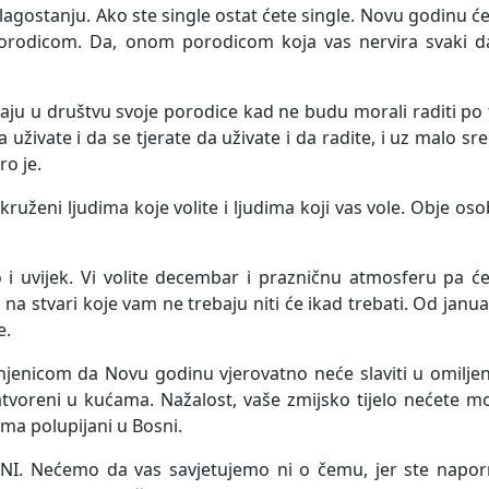
blagostanju. Ako ste single ostat ćete single. Novu godinu ć
porodicom. Da, onom porodicom koja vas nervira svaki d
ju u društvu svoje porodice kad ne budu morali raditi po 
uživate i da se tjerate da uživate i da radite, i uz malo sr
o je.
ruženi ljudima koje volite i ljudima koji vas vole. Obje os
 i uvijek. Vi volite decembar i prazničnu atmosferu pa ć
bu na stvari koje vam ne trebaju niti će ikad trebati. Od janu
e.
njenicom da Novu godinu vjerovatno neće slaviti u omilje
zatvoreni u kućama. Nažalost, vaše zmijsko tijelo nećete m
ama polupijani u Bosni.
. Nećemo da vas savjetujemo ni o čemu, jer ste naporn