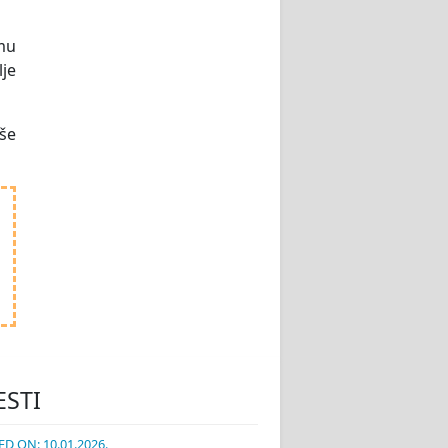
amu
lje
še
ESTI
D ON: 10.01.2026.