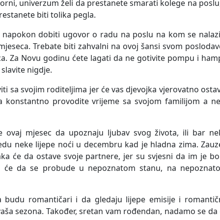
orni, univerzum želi da prestanete smarati kolege na poslu
estanete biti tolika pegla.
 napokon dobiti ugovor o radu na poslu na kom se nalazi
 mjeseca. Trebate biti zahvalni na ovoj šansi svom posloda
seca. Za Novu godinu ćete lagati da ne gotivite pompu i ha
slavite nigdje.
ti sa svojim roditeljima jer će vas djevojka vjerovatno ostav
 konstantno provodite vrijeme sa svojom familijom a ne
će ovaj mjesec da upoznaju ljubav svog života, ili bar n
u neke lijepe noći u decembru kad je hladna zima. Zauze
 će da ostave svoje partnere, jer su svjesni da im je bo
ara će da se probude u nepoznatom stanu, na nepoznat
 budu romantičari i da gledaju lijepe emisije i romantič
 vaša sezona. Također, sretan vam rođendan, nadamo se da