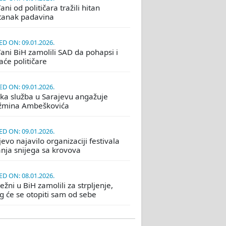
ni od političara tražili hitan
tanak padavina
D ON: 09.01.2026.
ani BiH zamolili SAD da pohapsi i
će političare
D ON: 09.01.2026.
ka služba u Sarajevu angažuje
žmina Ambeškovića
D ON: 09.01.2026.
evo najavilo organizaciji festivala
nja snijega sa krovova
D ON: 08.01.2026.
žni u BiH zamolili za strpljenje,
eg će se otopiti sam od sebe