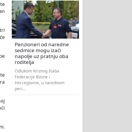
ete
an
tri
eće
Penzioneri od naredne
sedmice mogu izaći
napolje uz pratnju oba
obe
roditelja
Odlukom Kriznog štaba
ete
Federacije Bosne i
ara
Hercegovine, u narednom
peri...
noj
oći
i.