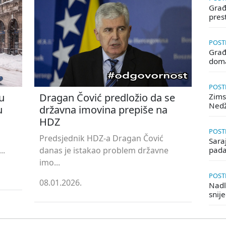
Građa
pres
POSTE
Građ
doma
POSTE
u
Dragan Čović predložio da se
Zims
Ned
u
državna imovina prepiše na
HDZ
POSTE
Predsjednik HDZ-a Dragan Čović
Saraj
..
danas je istakao problem državne
pada
imo...
POSTE
08.01.2026.
Nadle
snij