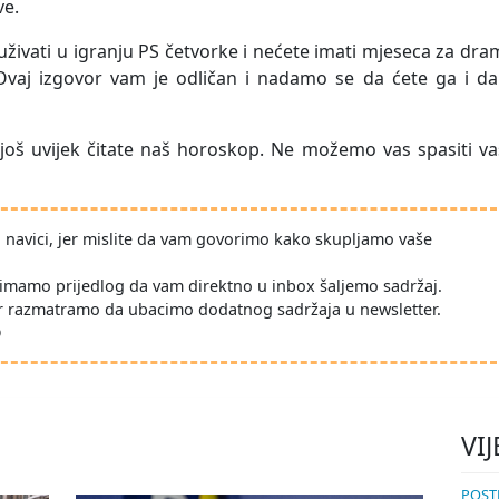
ve.
uživati u igranju PS četvorke i nećete imati mjeseca za dr
 Ovaj izgovor vam je odličan i nadamo se da ćete ga i da
oš uvijek čitate naš horoskop. Ne možemo vas spasiti va
po navici, jer mislite da vam govorimo kako skupljamo vaše
imamo prijedlog da vam direktno u inbox šaljemo sadržaj.
r razmatramo da ubacimo dodatnog sadržaja u newsletter.
D
VIJ
POSTE