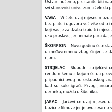
Ustvari hoćemo, prestanite biti nap
svi stanovnici univerzuma žele da pr
VAGA
– Vi ćete ovaj mjesec možda
bez plate i ugovora već više od tri
koji vas je za džaba trpio tri mje
oko proslave, jer nemate para da je 
ŠKORPION
– Novu godinu ćete slavi
u međuvremenu zbog činjenice da
njom.
STRIJELAC
– Slobodni strijelčevi 
rendom šemu s kojom će da proved
pripadnici ovog horoskopskog znaka
kad su solo igrači. Prvog janu
derneku, možda u Šibeniku.
JARAC
– Jarčevi će ovaj mjesec da
božićne filmove jer je ovo stvarno