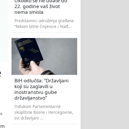
Ukoliko se ne udate do
22. godine vaš život
nema smisla
Predstavnici udruženja građana
“Nikom bitne činjenice i hlađ...
e
BiH odlučila: “Državljani
koji su zaglavili u
inostranstvu gube
državljanstvo”
Odlukom Parlamentarne
skupštine Bosne i Hercegovine,
ES
svi državljani ...
šim