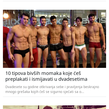
10 tipova bivših momaka koje ćeš
preplakati i ismijavati u dvadesetima
Dvadesete su godine otkrivanja sebe i pravljenja beskrajno
mnogo grešaka kojih ćeš se sigurno sjećati sa o...