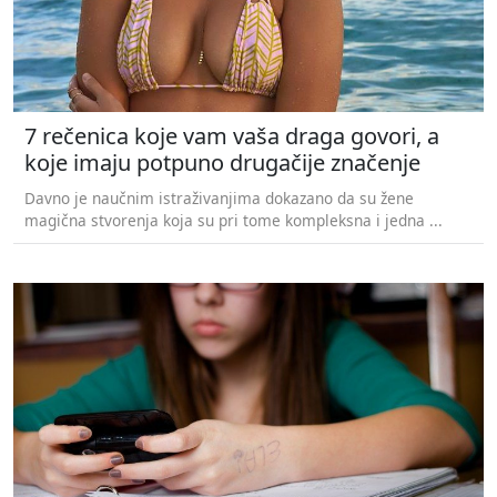
7 rečenica koje vam vaša draga govori, a
koje imaju potpuno drugačije značenje
Davno je naučnim istraživanjima dokazano da su žene
magična stvorenja koja su pri tome kompleksna i jedna ...