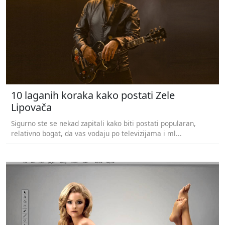
10 laganih koraka kako postati Zele
Lipovača
Sigurno ste se nekad zapitali kako biti postati popularan,
relativno bogat, da vas vodaju po televizijama i ml...