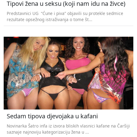
Tipovi žena u seksu (koji nam idu na živce)
Predstavnici UG “Ćune i piva” objavili su protekle sedmice
rezultate opsežnog istraživanja o tome št...
Sedam tipova djevojaka u kafani
Novinarka Šatro infa iz izvora bliskih vlasnici kafane na Čaršiji
saznaje najnoviju kategorizaciju žena u ...