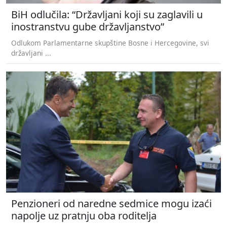
BiH odlučila: “Državljani koji su zaglavili u
inostranstvu gube državljanstvo”
Odlukom Parlamentarne skupštine Bosne i Hercegovine, svi
državljani ...
Penzioneri od naredne sedmice mogu izaći
napolje uz pratnju oba roditelja