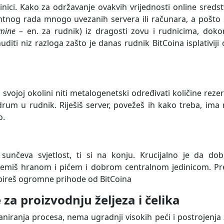
ici. Kako za održavanje ovakvih vrijednosti online sreds
antnog rada mnogo uvezanih servera ili računara, a pošto
mine
– en. za rudnik) iz dragosti zovu i rudnicima, doko
uditi niz razloga zašto je danas rudnik BitCoina isplativiji
svojoj okolini niti metalogenetski određivati količine rezer
um u rudnik. Riješiš server, povežeš ih kako treba, ima 
o.
 sunčeva svjetlost, ti si na konju. Krucijalno je da dob
opremiš hranom i pićem i dobrom centralnom jedinicom. Pr
ireš ogromne prihode od BitCoina
 za proizvodnju željeza i čelika
iranja procesa, nema ugradnji visokih peći i postrojenja