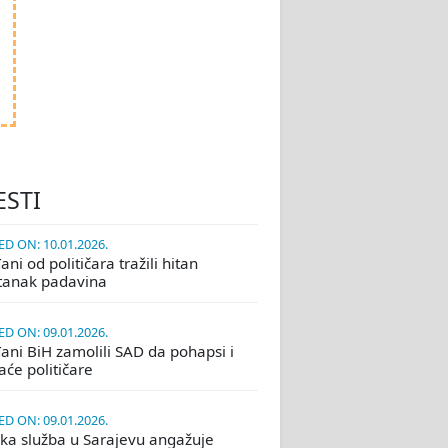
ESTI
D ON: 10.01.2026.
ni od političara tražili hitan
tanak padavina
D ON: 09.01.2026.
ani BiH zamolili SAD da pohapsi i
će političare
D ON: 09.01.2026.
ka služba u Sarajevu angažuje