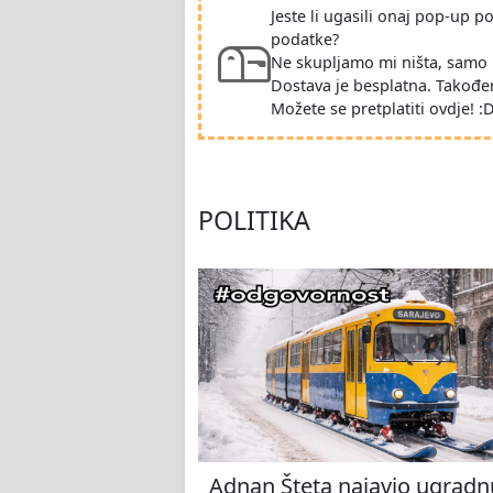
Jeste li ugasili onaj pop-up 
podatke?
Ne skupljamo mi ništa, samo 
Dostava je besplatna. Takođe
Možete se pretplatiti ovdje! :
POLITIKA
Adnan Šteta najavio ugradn