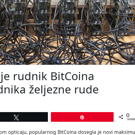
 je rudnik BitCoina
udnika željezne rude
0
Tweet
Pin
SHAR
irom opticaju, popularnog BitCoina dosegla je novi maksi