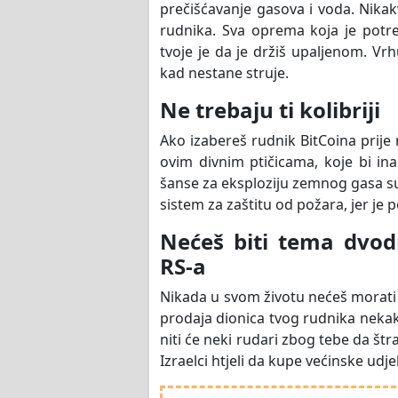
prečišćavanje gasova i voda. Nikak
rudnika. Sva oprema koja je potre
tvoje je da je držiš upaljenom. Vr
kad nestane struje.
Ne trebaju ti kolibriji
Ako izabereš rudnik BitCoina prij
ovim divnim ptičicama, koje bi in
šanse za eksploziju zemnog gasa su
sistem za zaštitu od požara, jer je
Nećeš biti tema dvod
RS-a
Nikada u svom životu nećeš morati d
prodaja dionica tvog rudnika neka
niti će neki rudari zbog tebe da št
Izraelci htjeli da kupe većinske udje