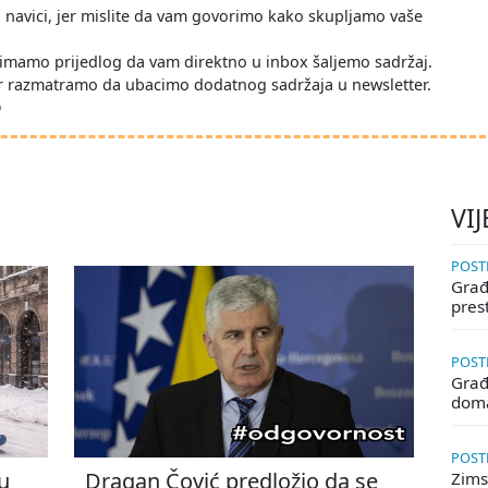
po navici, jer mislite da vam govorimo kako skupljamo vaše
imamo prijedlog da vam direktno u inbox šaljemo sadržaj.
r razmatramo da ubacimo dodatnog sadržaja u newsletter.
D
VIJ
POSTE
Građa
pres
POSTE
Građ
doma
POSTE
u
Dragan Čović predložio da se
Zims