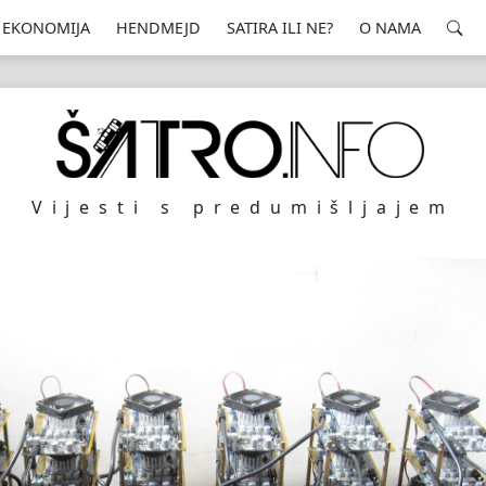
EKONOMIJA
HENDMEJD
SATIRA ILI NE?
O NAMA
Vijesti s predumišljajem