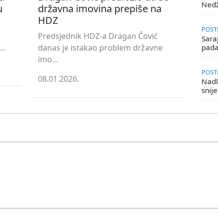
Ned
u
državna imovina prepiše na
HDZ
POSTE
Predsjednik HDZ-a Dragan Čović
Saraj
..
danas je istakao problem državne
pada
imo...
POSTE
08.01.2026.
Nadle
snij