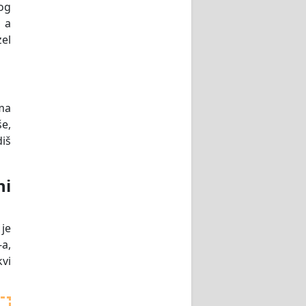
vog
, a
zel
ema
še,
diš
ni
 je
-a,
kvi