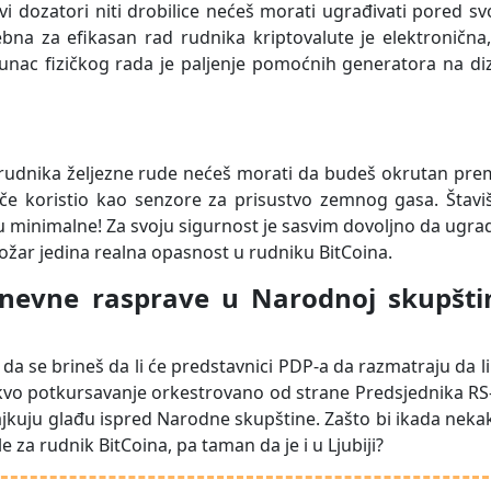
vi dozatori niti drobilice nećeš morati ugrađivati pored s
bna za efikasan rad rudnika kriptovalute je elektronična
hunac fizičkog rada je paljenje pomoćnih generatora na di
e rudnika željezne rude nećeš morati da budeš okrutan pr
ače koristio kao senzore za prisustvo zemnog gasa. Štavi
 minimalne! Za svoju sigurnost je sasvim dovoljno da ugra
 požar jedina realna opasnost u rudniku BitCoina.
nevne rasprave u Narodnoj skupšti
a se brineš da li će predstavnici PDP-a da razmatraju da li
kvo potkursavanje orkestrovano od strane Predsjednika RS
rajkuju glađu ispred Narodne skupštine. Zašto bi ikada neka
le za rudnik BitCoina, pa taman da je i u Ljubiji?