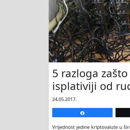
5 razloga zašto
isplativiji od r
24.05.2017.
Share
Vrijednost jedine kriptovalute u š