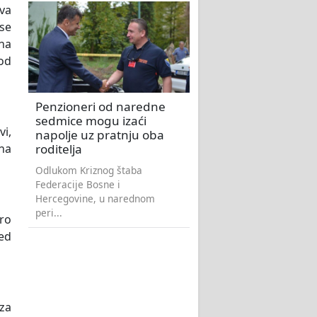
tva
 se
na
 od
Penzioneri od naredne
sedmice mogu izaći
vi,
napolje uz pratnju oba
roditelja
na
Odlukom Kriznog štaba
Federacije Bosne i
Hercegovine, u narednom
peri...
ro
ed
 za