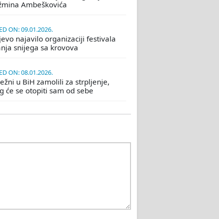
žmina Ambeškovića
D ON: 09.01.2026.
evo najavilo organizaciji festivala
nja snijega sa krovova
D ON: 08.01.2026.
žni u BiH zamolili za strpljenje,
eg će se otopiti sam od sebe