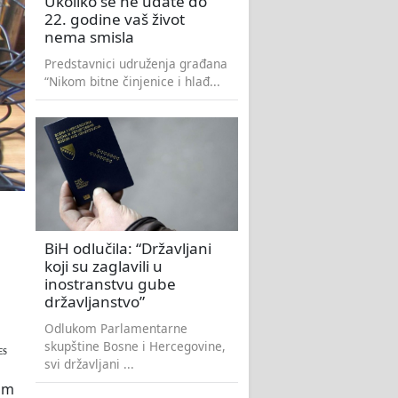
Ukoliko se ne udate do
22. godine vaš život
nema smisla
Predstavnici udruženja građana
“Nikom bitne činjenice i hlađ...
BiH odlučila: “Državljani
koji su zaglavili u
inostranstvu gube
državljanstvo”
Odlukom Parlamentarne
skupštine Bosne i Hercegovine,
ES
svi državljani ...
mum