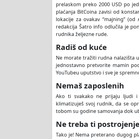
prelaskom preko 2000 USD po jedin
plaćanja BitCoina zavisi od konst
lokacije za ovakav “majning” (od
redakcija Šatro info odlučila je pon
rudnika željezne rude.
Radiš od kuće
Ne morate tražiti rudna nalazišta u 
jednostavno pretvorite mamin podr
YouTubeu uputstvo i sve je spremn
Nemaš zaposlenih
Ako ti svakako ne prijaju ljudi i
klimatizuješ svoj rudnik, da se 
tobom su godine samovanja dok ub
Ne treba ti postrojenje
Tako je! Nema preterano dugog plan