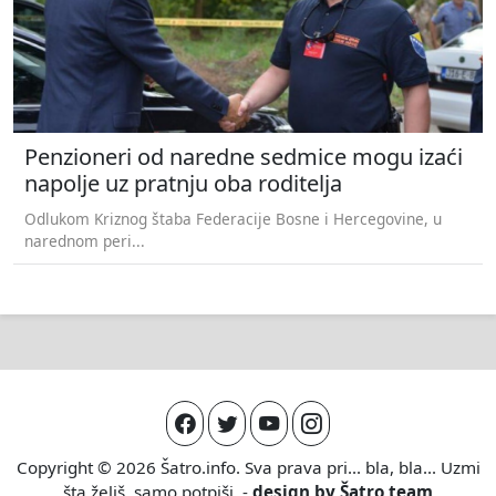
Penzioneri od naredne sedmice mogu izaći
napolje uz pratnju oba roditelja
Odlukom Kriznog štaba Federacije Bosne i Hercegovine, u
narednom peri...
Copyright © 2026
Šatro.info
. Sva prava pri... bla, bla... Uzmi
šta želiš, samo potpiši. -
design by
Šatro team