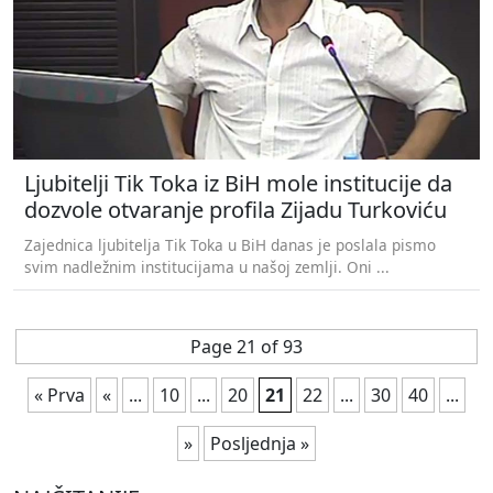
Ljubitelji Tik Toka iz BiH mole institucije da
dozvole otvaranje profila Zijadu Turkoviću
Zajednica ljubitelja Tik Toka u BiH danas je poslala pismo
svim nadležnim institucijama u našoj zemlji. Oni ...
Page 21 of 93
« Prva
«
...
10
...
20
21
22
...
30
40
...
»
Posljednja »