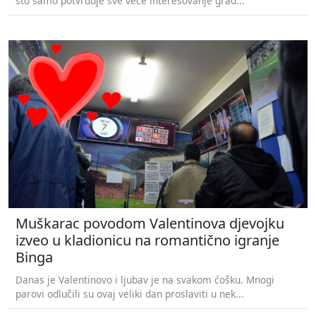
što samo potvrđuje sve veće interesovanje građ...
Muškarac povodom Valentinova djevojku
izveo u kladionicu na romantično igranje
Binga
Danas je Valentinovo i ljubav je na svakom ćošku. Mnogi
parovi odlučili su ovaj veliki dan proslaviti u nek...