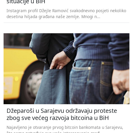
situacije u BiH
Instagram profil Džejle Ramović svakodnevno posjeti nekoliko
desetina hiljada građana naše zemlje. Mnogi n...
Džeparoši u Sarajevu održavaju proteste
zbog sve većeg razvoja bitcoina u BiH
Najavljeno je otvaranje prvog bitcoin bankomata u Sarajevu,