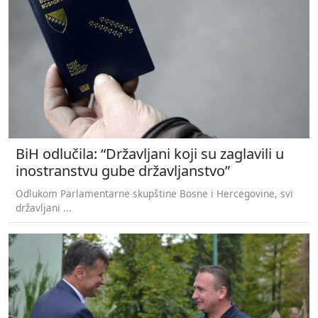
BiH odlučila: “Državljani koji su zaglavili u
inostranstvu gube državljanstvo”
Odlukom Parlamentarne skupštine Bosne i Hercegovine, svi
državljani ...