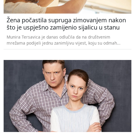
Žena počastila supruga zimovanjem nakon
što je uspješno zamijenio sijalicu u stanu
Munira Tersavica je danas odlučila da na društvenim
mrežama podijeli jednu zanimljivu vijest, koju su odmah...