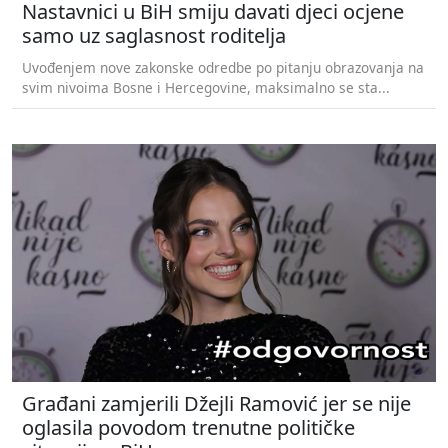
Nastavnici u BiH smiju davati djeci ocjene
samo uz saglasnost roditelja
Uvođenjem nove zakonske odredbe po pitanju obrazovanja na
svim nivoima Bosne i Hercegovine, maksimalno se sta...
Građani zamjerili Džejli Ramović jer se nije
oglasila povodom trenutne političke