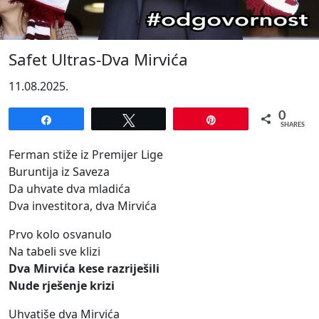
Safet Ultras-Dva Mirvića
11.08.2025.
0
Share
Tweet
Pin
SHARES
Ferman stiže iz Premijer Lige
Buruntija iz Saveza
Da uhvate dva mladića
Dva investitora, dva Mirvića
Prvo kolo osvanulo
Na tabeli sve klizi
Dva Mirvića kese razriješili
Nude rješenje krizi
Uhvatiše dva Mirvića