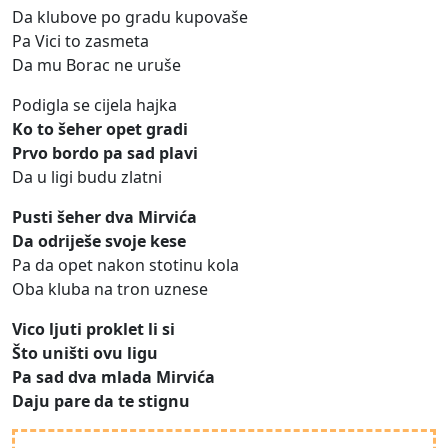
Da klubove po gradu kupovaše
Pa Vici to zasmeta
Da mu Borac ne uruše
Podigla se cijela hajka
Ko to šeher opet gradi
Prvo bordo pa sad plavi
Da u ligi budu zlatni
Pusti šeher dva Mirvića
Da odriješe svoje kese
Pa da opet nakon stotinu kola
Oba kluba na tron uznese
Vico ljuti proklet li si
Što uništi ovu ligu
Pa sad dva mlada Mirvića
Daju pare da te stignu