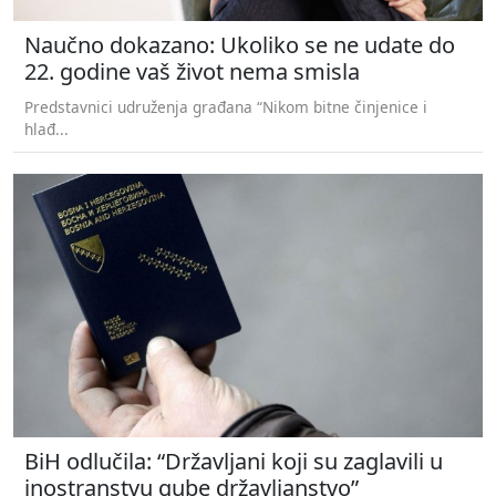
Naučno dokazano: Ukoliko se ne udate do
22. godine vaš život nema smisla
Predstavnici udruženja građana “Nikom bitne činjenice i
hlađ...
BiH odlučila: “Državljani koji su zaglavili u
inostranstvu gube državljanstvo”