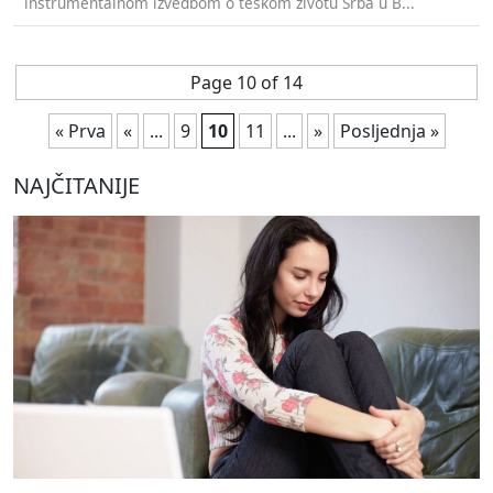
instrumentalnom izvedbom o teškom životu Srba u B...
Page 10 of 14
« Prva
«
...
9
10
11
...
»
Posljednja »
NAJČITANIJE