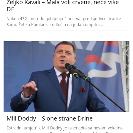
Željko Kavali – Mala voli crvene, neće više
DF
Nakon 432. po redu gubljenja članstva, predsjednik stranke
Samo Željko Komšić se odlučio na jedan umjetni...
Mill Doddy – S one strane Drine
Estradni umjetnik Mill Doddy je iznenadio sa novom vokalno-