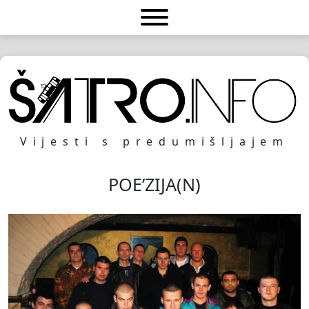
Vijesti s predumišljajem
POE’ZIJA(N)