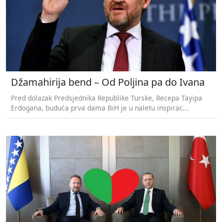
Džamahirija bend – Od Poljina pa do Ivana
Pred dolazak Predsjednika Republike Turske, Recepa Tayipa
Erdogana, buduća prva dama BiH je u naletu inspirac...