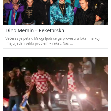
Dino Memin – Reketarska
Večeras je petak. Mnogi ljudi će ga provesti u lokalima koji
imaju jedan veliki problem – reket. Naš ...