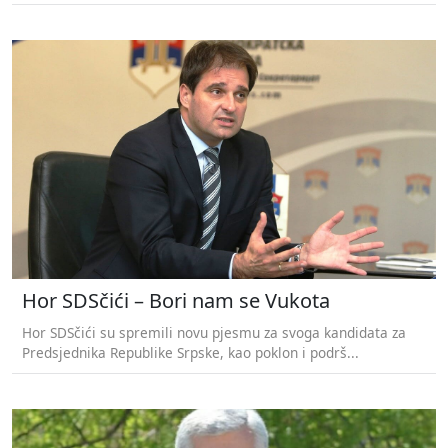
Hor SDSčići – Bori nam se Vukota
Hor SDSčići su spremili novu pjesmu za svoga kandidata za
Predsjednika Republike Srpske, kao poklon i podrš...