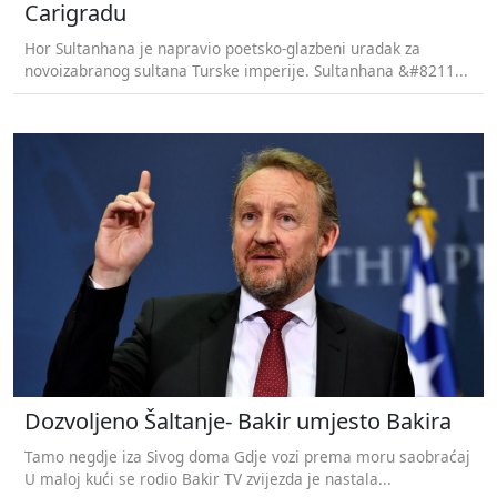
Carigradu
Hor Sultanhana je napravio poetsko-glazbeni uradak za
novoizabranog sultana Turske imperije. Sultanhana &#8211...
Dozvoljeno Šaltanje- Bakir umjesto Bakira
Tamo negdje iza Sivog doma Gdje vozi prema moru saobraćaj
U maloj kući se rodio Bakir TV zvijezda je nastala...