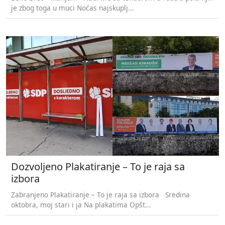
je zbog toga u muci Noćas najskuplj...
Dozvoljeno Plakatiranje – To je raja sa
izbora
Zabranjeno Plakatiranje – To je raja sa izbora Sredina
oktobra, moj stari i ja Na plakatima Opšt...