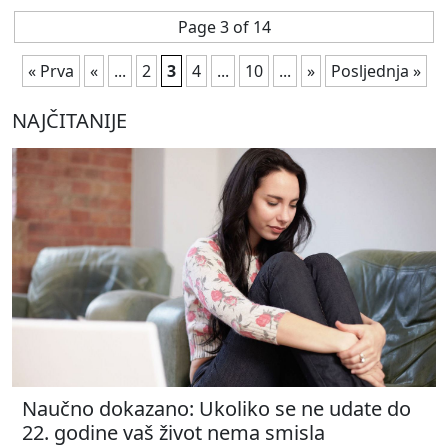
Page 3 of 14
« Prva
«
...
2
3
4
...
10
...
»
Posljednja »
NAJČITANIJE
Naučno dokazano: Ukoliko se ne udate do
22. godine vaš život nema smisla