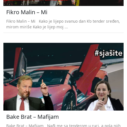
Fikro Malin – Mi
Fikro Malin – Mi Kako je lijepo svanuo dan K’o tender sređen,
mirom miriše Kako je lijep moj ...
Bake Brat – Mafijam
Bake Brat – Mafijam Nađi me sa tenderom u ruci, a pola njih