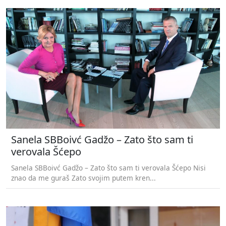
Sanela SBBoivć Gadžo – Zato što sam ti
verovala Šćepo
Sanela SBBoivć Gadžo – Zato što sam ti verovala Šćepo Nisi
znao da me guraš Zato svojim putem kren...