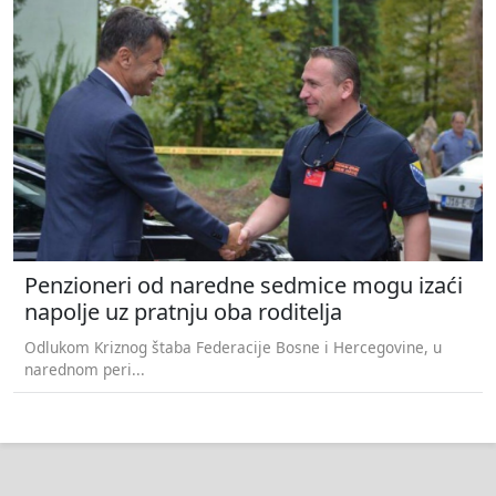
Penzioneri od naredne sedmice mogu izaći
napolje uz pratnju oba roditelja
Odlukom Kriznog štaba Federacije Bosne i Hercegovine, u
narednom peri...