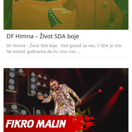
DF Himna – Život SDA boje
DF Himna – Život SDA boje Kad glasaš za nas, il SDA je isto
Ne kontaš godinama da mi smo isto ...