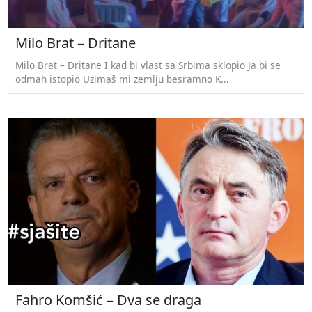
Milo Brat – Dritane
Milo Brat – Dritane I kad bi vlast sa Srbima sklopio Ja bi se
odmah istopio Uzimaš mi zemlju besramno K...
Fahro Komšić – Dva se draga