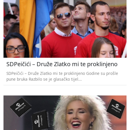
SDPeičići – Druže Zlatko mi te proklinjeno
SDPeičići – Druže Zlatko mi te proklinjeno Godine su prošle
pune bruka Razbilo se je glasačko tijel...