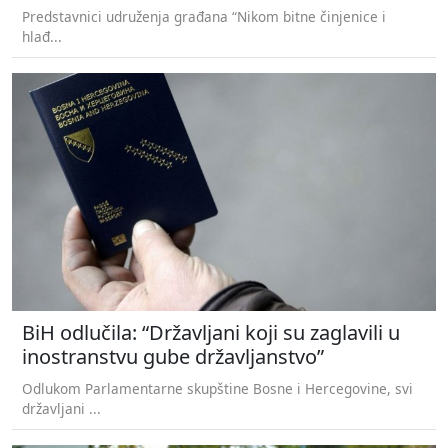
Predstavnici udruženja građana “Nikom bitne činjenice i
hlađ...
BiH odlučila: “Državljani koji su zaglavili u
inostranstvu gube državljanstvo”
Odlukom Parlamentarne skupštine Bosne i Hercegovine, svi
državljani ...