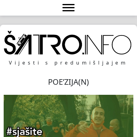
Vijesti s predumišljajem
POE’ZIJA(N)