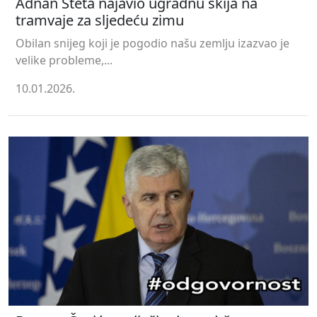
Adnan Šteta najavio ugradnu skija na
tramvaje za sljedeću zimu
Obilan snijeg koji je pogodio našu zemlju izazvao je
velike probleme,...
10.01.2026.