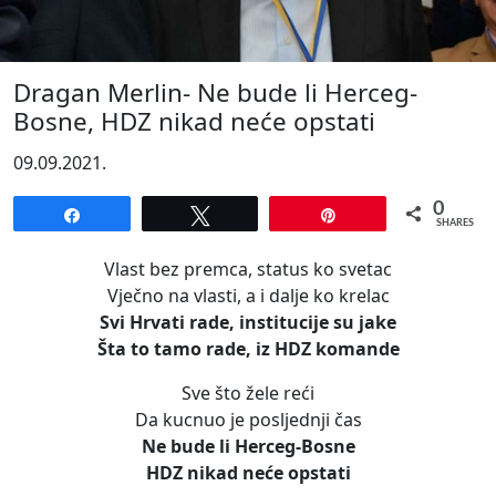
Dragan Merlin- Ne bude li Herceg-
Bosne, HDZ nikad neće opstati
09.09.2021.
0
Share
Tweet
Pin
SHARES
Vlast bez premca, status ko svetac
Vječno na vlasti, a i dalje ko krelac
Svi Hrvati rade, institucije su jake
Šta to tamo rade, iz HDZ komande
Sve što žele reći
Da kucnuo je posljednji čas
Ne bude li Herceg-Bosne
HDZ nikad neće opstati