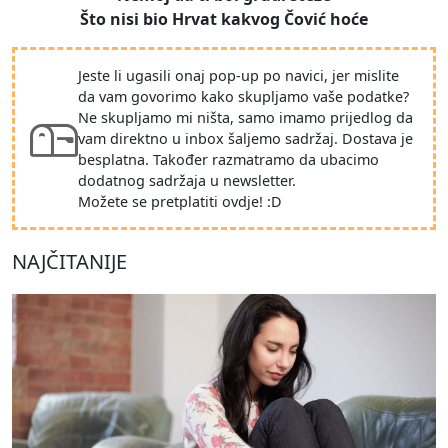
Što nisi bio Hrvat kakvog Čović hoće
Jeste li ugasili onaj pop-up po navici, jer mislite
da vam govorimo kako skupljamo vaše podatke?
Ne skupljamo mi ništa, samo imamo prijedlog da
vam direktno u inbox šaljemo sadržaj. Dostava je
besplatna. Također razmatramo da ubacimo
dodatnog sadržaja u newsletter.
Možete se pretplatiti ovdje! :D
NAJČITANIJE