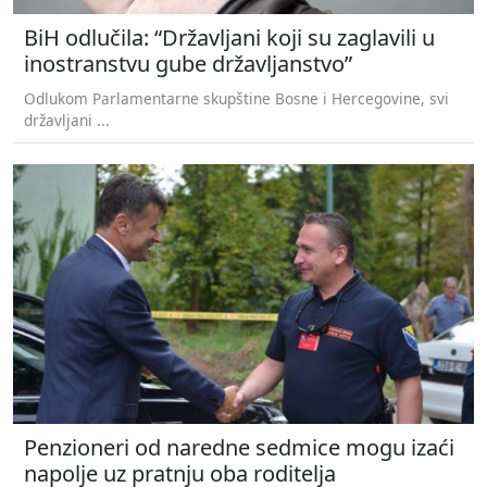
BiH odlučila: “Državljani koji su zaglavili u
inostranstvu gube državljanstvo”
Odlukom Parlamentarne skupštine Bosne i Hercegovine, svi
državljani ...
Penzioneri od naredne sedmice mogu izaći
napolje uz pratnju oba roditelja