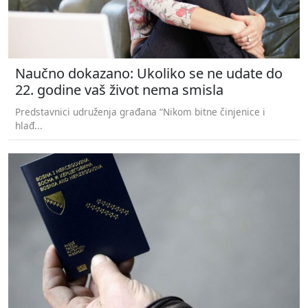
Naučno dokazano: Ukoliko se ne udate do
22. godine vaš život nema smisla
Predstavnici udruženja građana “Nikom bitne činjenice i
hlađ...