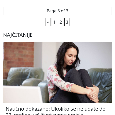
Page 3 of 3
«
1
2
3
NAJČITANIJE
Naučno dokazano: Ukoliko se ne udate do
22. godine vaš život nema smisla