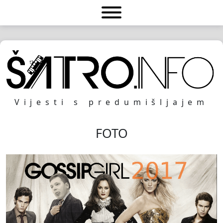
Vijesti s predumišljajem
FOTO