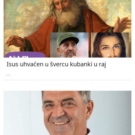
Isus uhvaćen u švercu kubanki u raj
...