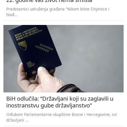
Predstavnici udruženja građana “Nikom bitne činjenice i
hlađ...
BiH odlučila: “Državljani koji su zaglavili u
inostranstvu gube državljanstvo”
Odlukom Parlamentarne skupštine Bosne i Hercegovine, svi
državljani ...