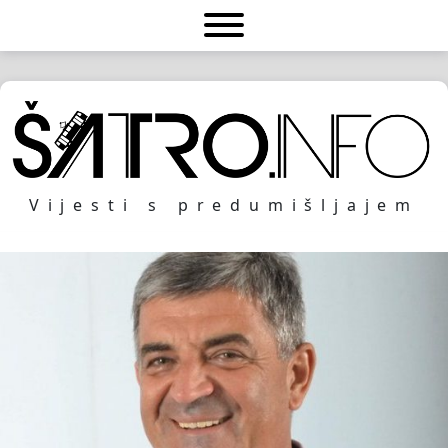
Vijesti s predumišljajem