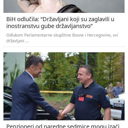
BiH odlučila: “Državljani koji su zaglavili u
inostranstvu gube državljanstvo”
Odlukom Parlamentarne skupštine Bosne i Hercegovine, svi
državljani ...
Penzioneri od naredne sedmice mogu izaći