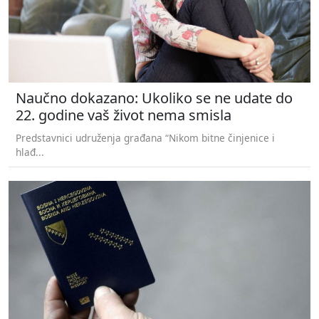
Naučno dokazano: Ukoliko se ne udate do
22. godine vaš život nema smisla
Predstavnici udruženja građana “Nikom bitne činjenice i
hlađ...