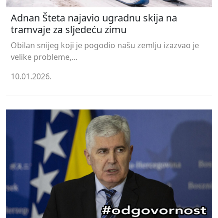
Adnan Šteta najavio ugradnu skija na
tramvaje za sljedeću zimu
Obilan snijeg koji je pogodio našu zemlju izazvao je
velike probleme,...
10.01.2026.