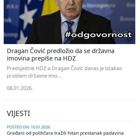
Dragan Čović predložio da se državna
imovina prepiše na HDZ
Predsjednik HDZ-a Dragan Čović danas je istakao
problem državne imo...
08.01.2026.
VIJESTI
POSTED ON: 10.01.2026.
Građani od političara tražili hitan prestanak padavina