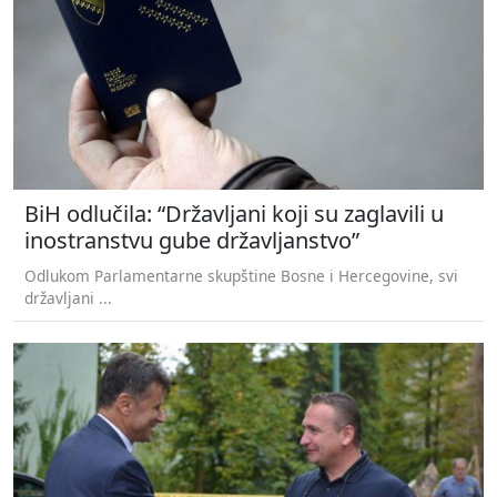
BiH odlučila: “Državljani koji su zaglavili u
inostranstvu gube državljanstvo”
Odlukom Parlamentarne skupštine Bosne i Hercegovine, svi
državljani ...