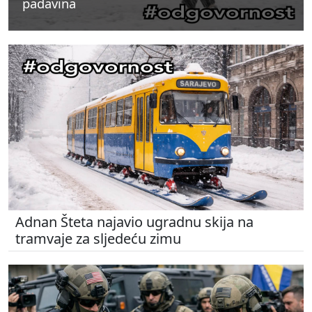
padavina
padavina
padavina
Adnan Šteta najavio ugradnu skija na
tramvaje za sljedeću zimu