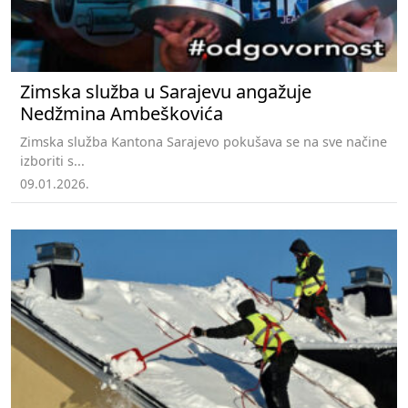
Zimska služba u Sarajevu angažuje
Nedžmina Ambeškovića
Zimska služba Kantona Sarajevo pokušava se na sve načine
izboriti s...
09.01.2026.