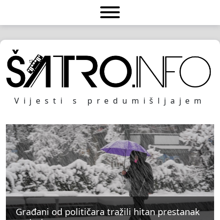
Vijesti s predumišljajem
Građani od političara tražili hitan prestanak
Građani od političara tražili hitan prestanak
Građani od političara tražili hitan prestanak