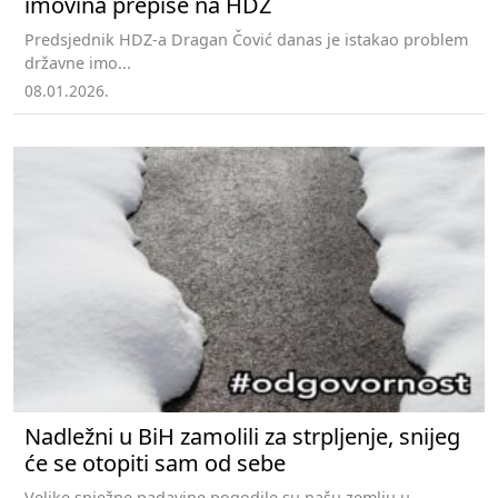
imovina prepiše na HDZ
Predsjednik HDZ-a Dragan Čović danas je istakao problem
državne imo...
08.01.2026.
Nadležni u BiH zamolili za strpljenje, snijeg
će se otopiti sam od sebe
Velike snježne padavine pogodile su našu zemlju u