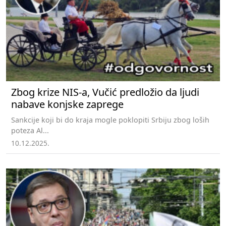
Zbog krize NIS-a, Vučić predložio da ljudi
nabave konjske zaprege
Sankcije koji bi do kraja mogle poklopiti Srbiju zbog loših
poteza Al...
10.12.2025.