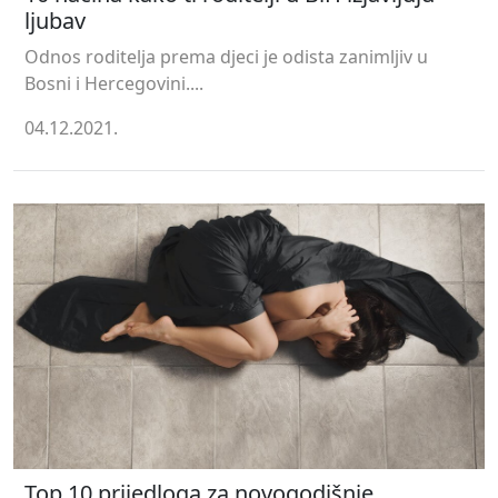
ljubav
Odnos roditelja prema djeci je odista zanimljiv u
Bosni i Hercegovini....
04.12.2021.
Top 10 prijedloga za novogodišnje