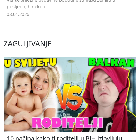
posljednjih nekoli...
08.01.2026.
ZAGULJIVANJE
10 načina kako ti roditelji u BiH izjavljuju