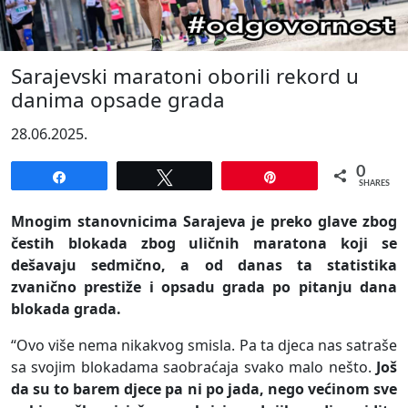
Sarajevski maratoni oborili rekord u
danima opsade grada
28.06.2025.
0
Share
Tweet
Pin
SHARES
Mnogim stanovnicima Sarajeva je preko glave zbog
čestih blokada zbog uličnih maratona koji se
dešavaju sedmično, a od danas ta statistika
zvanično prestiže i opsadu grada po pitanju dana
blokada grada.
“Ovo više nema nikakvog smisla. Pa ta djeca nas satraše
sa svojim blokadama saobraćaja svako malo nešto.
Još
da su to barem djece pa ni po jada, nego većinom sve