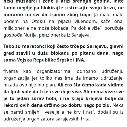
neki muškarci i žene u krizi srednjih godina, idite
tamo negdje pa blokirajte i istresajte svoju krizu, ne
moramo mi svi da trpimo zbog toga.
Ja malo malo
pođem na Otoku na pijacu vikendom, kaže onaj
milicioner e ne može blokada. Pa dokle više”, poručuje
gospođa Nurija, penzionerka iz Sarajeva.
Tako su maratonci koji često trče po Sarajevu, glavni
grad stavili u dužu blokadu po pitanu dana, nego
sama Vojska Republike Srpske i JNA.
“Nama kao organizatorima, odnosno udruženju
organizacija jer toliko nas ima da imamo udruženje,
nikada ovo nije bio plan.
Ali eto šta ćemo kada vidimo
da ljudi vole da trče i sve ih je više. Ali nema veze sve
je to jedan zdrav hobi, i na kraju krajeva bolje da
rekord ovih dana držimo po dobru nego po zlu.
Neka
se pamti smijeh i veselje a ne krv i rat”, dodali su iz
udruženja organizatora sarajevskih trka.