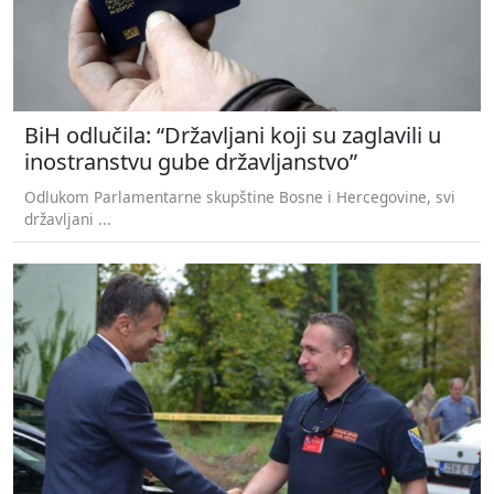
BiH odlučila: “Državljani koji su zaglavili u
inostranstvu gube državljanstvo”
Odlukom Parlamentarne skupštine Bosne i Hercegovine, svi
državljani ...