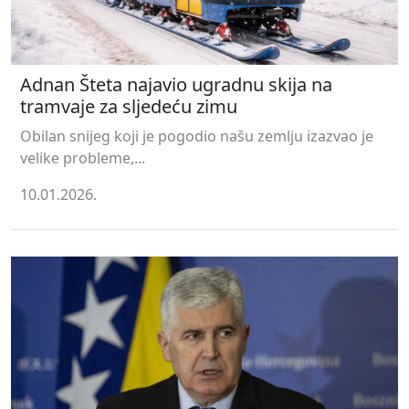
Adnan Šteta najavio ugradnu skija na
tramvaje za sljedeću zimu
Obilan snijeg koji je pogodio našu zemlju izazvao je
velike probleme,...
10.01.2026.