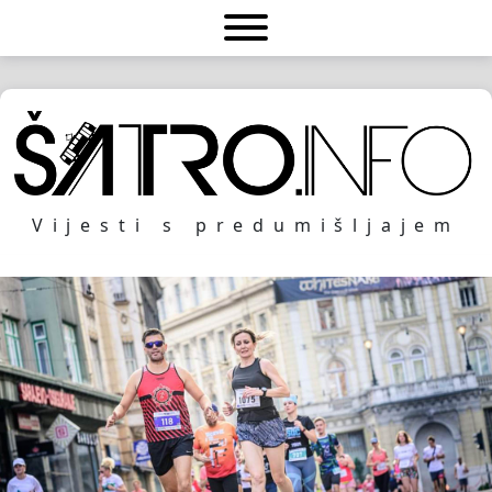
Vijesti s predumišljajem