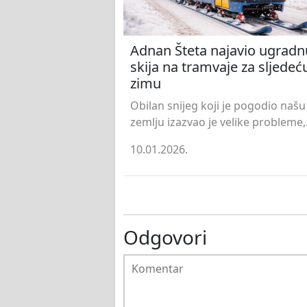
Adnan Šteta najavio ugradn
skija na tramvaje za sljedeć
zimu
Obilan snijeg koji je pogodio našu
zemlju izazvao je velike probleme,.
10.01.2026.
Odgovori