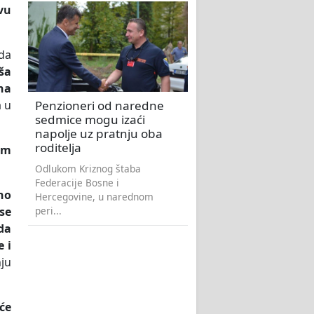
vu
da
ša
na
Penzioneri od naredne
a u
sedmice mogu izaći
napolje uz pratnju oba
roditelja
kom
Odlukom Kriznog štaba
Federacije Bosne i
no
Hercegovine, u narednom
peri...
 se
da
 i
ju
će