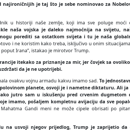
d najironičnijih je taj što je sebe nominovao za Nobelo
nik u historiji naše zemlje, koji ima sve poluge moći 
kle naša vojska je daleko najmoćnija na svijetu, na
mogu porediti sa ostatkom svijeta i tu je naša global
gotovo i ne koristim kako treba, isključivo u onim situacijam
e poput Irana”, istakao je mirotvor Trump.
rancije itekako za priznanje za mir, jer čovjek sa ovoli
zdržati da je ne upotrijebi.
 imala ovakvu vojnu armadu kakvu imamo sad.
To jednostav
polovinom planete, osvoji je i nametne diktaturu. Ali ja
vako jutro sam u iskušenju pred crvenim dugmetom 
je imamo, pošaljem kompletnu avijaciju da sve popale
Mahatma Gandi meni ne može cipele obrisati po pitan
 na usvoji njegov prijedlog, Trump je zaprijetio da 