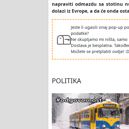
napraviti odmazdu sa stotinu n
dolazi iz Evrope, a da će onda ost
Jeste li ugasili onaj pop-up 
podatke?
Ne skupljamo mi ništa, samo 
Dostava je besplatna. Takođe
Možete se pretplatiti ovdje! :
POLITIKA