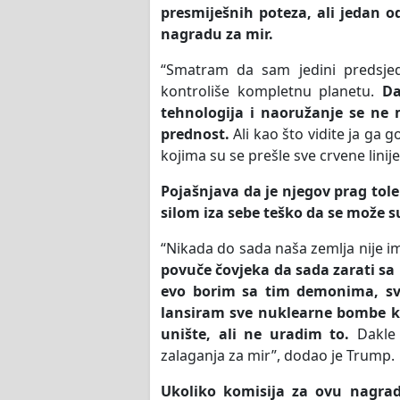
presmiješnih poteza, ali jedan o
nagradu za mir.
“Smatram da sam jedini predsjed
kontroliše kompletnu planetu.
Da
tehnologija i naoružanje se ne 
prednost.
Ali kao što vidite ja ga 
kojima su se prešle sve crvene linij
Pojašnjava da je njegov prag tole
silom iza sebe teško da se može su
“Nikada do sada naša zemlja nije
povuče čovjeka da sada zarati sa 
evo borim sa tim demonima, s
lansiram sve nuklearne bombe ko
unište, ali ne uradim to.
Dakle 
zalaganja za mir”, dodao je Trump.
Ukoliko komisija za ovu nagradu