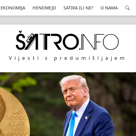
EKONOMIJA
HENDMEJD
SATIRA ILI NE?
O NAMA
Vijesti s predumišljajem