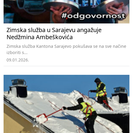
Zimska služba u Sarajevu angažuje
Nedžmina Ambeškovića
Zimska služba Kantona Sarajevo pokušava se na sve načine
izboriti s...
09.01.2026.