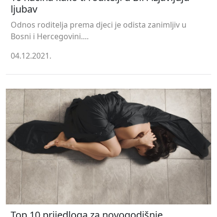
ljubav
Odnos roditelja prema djeci je odista zanimljiv u
Bosni i Hercegovini....
04.12.2021.
Top 10 prijedloga za novogodišnje