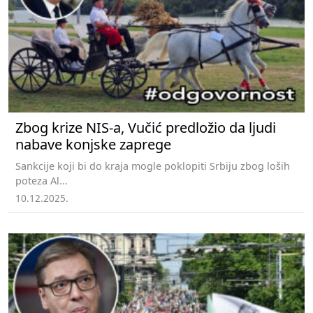
Zbog krize NIS-a, Vučić predložio da ljudi
nabave konjske zaprege
Sankcije koji bi do kraja mogle poklopiti Srbiju zbog loših
poteza Al...
10.12.2025.