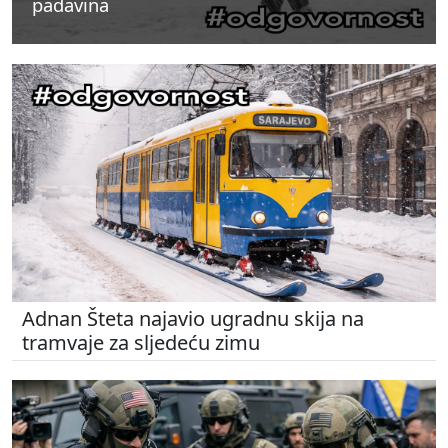
padavina
padavina
padavina
Adnan Šteta najavio ugradnu skija na
tramvaje za sljedeću zimu