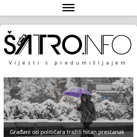
Vijesti s predumišljajem
Građani od političara tražili hitan prestanak
Građani od političara tražili hitan prestanak
Građani od političara tražili hitan prestanak