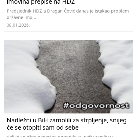
imovina prepiše na HDZ
Predsjednik HDZ-a Dragan Čović danas je istakao problem
državne imo...
08.01.2026.
Nadležni u BiH zamolili za strpljenje, snijeg
će se otopiti sam od sebe
Velike snježne padavine pogodile su našu zemlju u