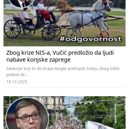
Zbog krize NIS-a, Vučić predložio da ljudi
nabave konjske zaprege
Sankcije koji bi do kraja mogle poklopiti Srbiju zbog loših
poteza Al...
10.12.2025.