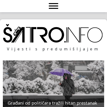
Vijesti s predumišljajem
Građani od političara tražili hitan prestanak
Građani od političara tražili hitan prestanak
Građani od političara tražili hitan prestanak