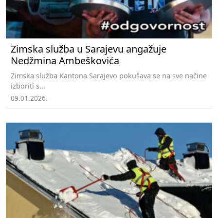
Zimska služba u Sarajevu angažuje
Nedžmina Ambeškovića
Zimska služba Kantona Sarajevo pokušava se na sve načine
izboriti s...
09.01.2026.