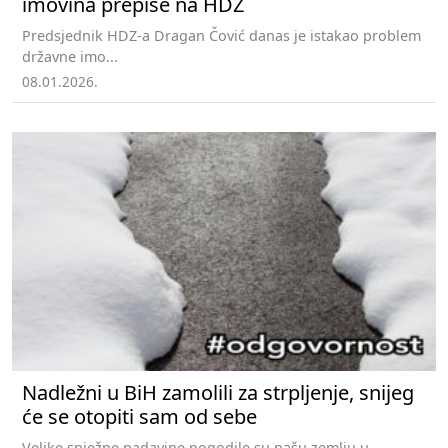
imovina prepiše na HDZ
Predsjednik HDZ-a Dragan Čović danas je istakao problem
državne imo...
08.01.2026.
Nadležni u BiH zamolili za strpljenje, snijeg
će se otopiti sam od sebe
Velike snježne padavine pogodile su našu zemlju u