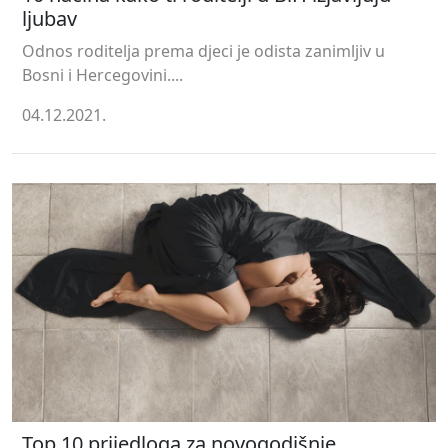
ljubav
Odnos roditelja prema djeci je odista zanimljiv u
Bosni i Hercegovini....
04.12.2021.
Top 10 prijedloga za novogodišnje