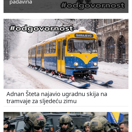
padavina
padavina
padavina
Adnan Šteta najavio ugradnu skija na
tramvaje za sljedeću zimu