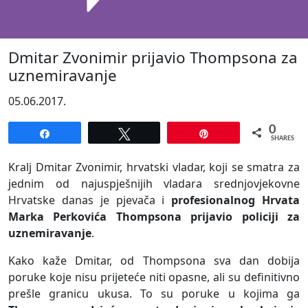
Dmitar Zvonimir prijavio Thompsona za
uznemiravanje
05.06.2017.
0
Share
Tweet
Pin
SHARES
Kralj Dmitar Zvonimir, hrvatski vladar, koji se smatra za
jednim od najuspješnijih vladara srednjovjekovne
Hrvatske danas je pjevača i
profesionalnog Hrvata
Marka Perkovića Thompsona prijavio policiji za
uznemiravanje
.
Kako kaže Dmitar, od Thompsona sva dan dobija
poruke koje nisu prijeteće niti opasne, ali su definitivno
prešle granicu ukusa. To su poruke u kojima ga