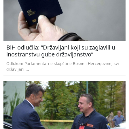
BiH odlučila: “Državljani koji su zaglavili u
inostranstvu gube državljanstvo”
Odlukom Parlamentarne skupštine Bosne i Hercegovine, svi
državljani ...