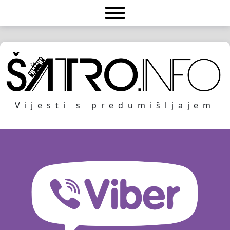
Vijesti s predumišljajem