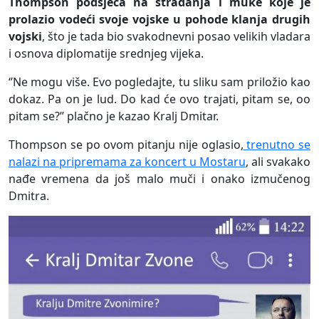
Thompson podsjeća na stradanja i muke koje je
prolazio vodeći svoje vojske u pohode klanja drugih
vojski
, što je tada bio svakodnevni posao velikih vladara
i osnova diplomatije srednjeg vijeka.
‘’Ne mogu više. Evo pogledajte, tu sliku sam priložio kao
dokaz. Pa on je lud. Do kad će ovo trajati, pitam se, oo
pitam se?’’ plačno je kazao Kralj Dmitar.
Thompson se po ovom pitanju nije oglasio,
trenutno se
nalazi na pripremama za koncert u Mostaru
, ali svakako
nađe vremena da još malo muči i onako izmučenog
Dmitra.