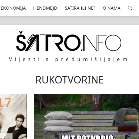
EKONOMIJA
HENDMEJD
SATIRA ILI NE?
O NAMA
Vijesti s predumišljajem
RUKOTVORINE