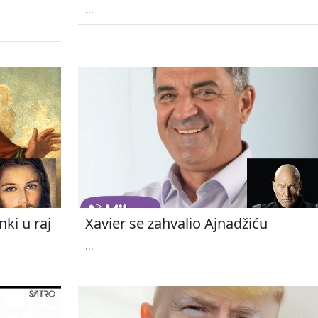
...
ki u raj
Xavier se zahvalio Ajnadžiću
...