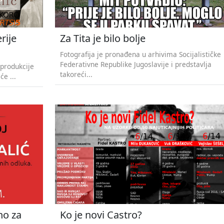
rije
Za Tita je bilo bolje
Fotografija je pronađena u arhivima Socijalističke
Federativne Republike Jugoslavije i predstavlja
 produkcije
takoreći...
će ...
no za
Ko je novi Castro?