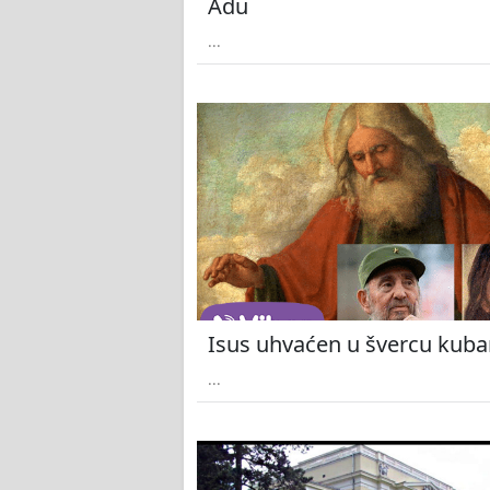
Adu
...
Isus uhvaćen u švercu kuban
...