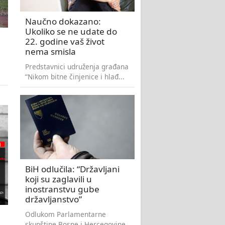
Naučno dokazano:
Ukoliko se ne udate do
22. godine vaš život
nema smisla
Predstavnici udruženja građana
“Nikom bitne činjenice i hlađ...
BiH odlučila: “Državljani
koji su zaglavili u
inostranstvu gube
državljanstvo”
Odlukom Parlamentarne
skupštine Bosne i Hercegovine,