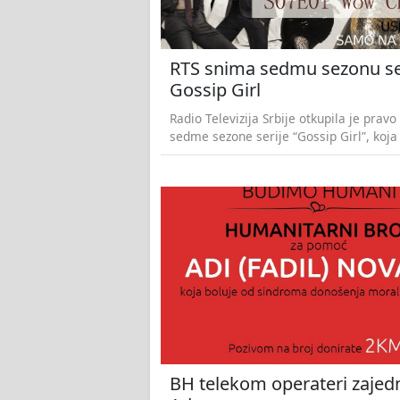
RTS snima sedmu sezonu se
Gossip Girl
Radio Televizija Srbije otkupila je pravo
sedme sezone serije “Gossip Girl”, koja 
BH telekom operateri zajed