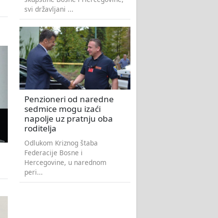
svi državljani ...
Penzioneri od naredne
sedmice mogu izaći
napolje uz pratnju oba
roditelja
Odlukom Kriznog štaba
Federacije Bosne i
Hercegovine, u narednom
peri...