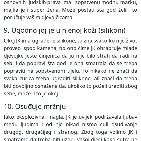
osnovnih ljudskih prava ima i sopstvenu modnu marku,
majka je i super žena. Može postati šta god želi i to
poručuje vašim djevojčicama!
9. Ugodno joj je u njenoj koži (silikoni)
Okej JK ima ugrađene silikone, to zna svako ko nije život
proveo ispod kamena, no ono čime JK ohrabruje mlade
djevojke jeste činjenica da ju nije bilo strah da radi na
sebi i da popravi šta god je ona smatrala da se treba
popraviti na sopstvenom tijelu. To nikako ne znači da
svaka curica treba ugraditi silikone, ali znači da treba
biti dovoljno osnažena da, ukoliko to poželi uraditi zbog
sebe, može. I to je okej.
10. Osuđuje mržnju
Iako eksplozivna i nagla, JK je uvijek podržavala ljubav
među ljudima i od nje nikad nismo čuli osuđivanje
drugog, drugačijeg i stranog. Zbog toga volimo JK i
smatramo da treba biti uzor i vašoj djeci kako sutra ne