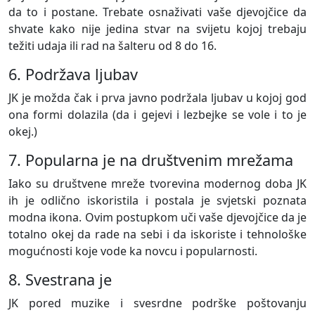
da to i postane. Trebate osnaživati vaše djevojčice da
shvate kako nije jedina stvar na svijetu kojoj trebaju
težiti udaja ili rad na šalteru od 8 do 16.
6. Podržava ljubav
JK je možda čak i prva javno podržala ljubav u kojoj god
ona formi dolazila (da i gejevi i lezbejke se vole i to je
okej.)
7. Popularna je na društvenim mrežama
Iako su društvene mreže tvorevina modernog doba JK
ih je odlično iskoristila i postala je svjetski poznata
modna ikona. Ovim postupkom uči vaše djevojčice da je
totalno okej da rade na sebi i da iskoriste i tehnološke
mogućnosti koje vode ka novcu i popularnosti.
8. Svestrana je
JK pored muzike i svesrdne podrške poštovanju