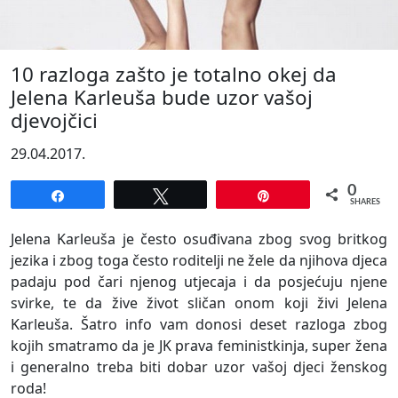
10 razloga zašto je totalno okej da
Jelena Karleuša bude uzor vašoj
djevojčici
29.04.2017.
0
Share
Tweet
Pin
SHARES
Jelena Karleuša je često osuđivana zbog svog britkog
jezika i zbog toga često roditelji ne žele da njihova djeca
padaju pod čari njenog utjecaja i da posjećuju njene
svirke, te da žive život sličan onom koji živi Jelena
Karleuša. Šatro info vam donosi deset razloga zbog
kojih smatramo da je JK prava feministkinja, super žena
i generalno treba biti dobar uzor vašoj djeci ženskog
roda!