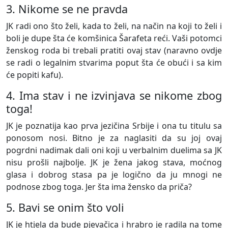
3. Nikome se ne pravda
JK radi ono što želi, kada to želi, na način na koji to želi i
boli je dupe šta će komšinica Šarafeta reći. Vaši potomci
ženskog roda bi trebali pratiti ovaj stav (naravno ovdje
se radi o legalnim stvarima poput šta će obući i sa kim
će popiti kafu).
4. Ima stav i ne izvinjava se nikome zbog
toga!
JK je poznatija kao prva jezičina Srbije i ona tu titulu sa
ponosom nosi. Bitno je za naglasiti da su joj ovaj
pogrdni nadimak dali oni koji u verbalnim duelima sa JK
nisu prošli najbolje. JK je žena jakog stava, moćnog
glasa i dobrog stasa pa je logično da ju mnogi ne
podnose zbog toga. Jer šta ima žensko da priča?
5. Bavi se onim što voli
JK je htjela da bude pjevačica i hrabro je radila na tome