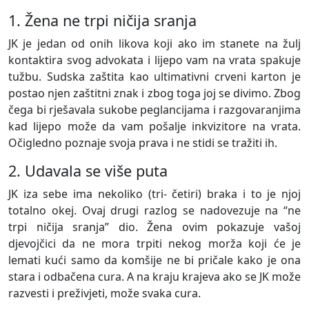
1. Žena ne trpi ničija sranja
JK je jedan od onih likova koji ako im stanete na žulj
kontaktira svog advokata i lijepo vam na vrata spakuje
tužbu. Sudska zaštita kao ultimativni crveni karton je
postao njen zaštitni znak i zbog toga joj se divimo. Zbog
čega bi rješavala sukobe peglancijama i razgovaranjima
kad lijepo može da vam pošalje inkvizitore na vrata.
Očigledno poznaje svoja prava i ne stidi se tražiti ih.
2. Udavala se više puta
JK iza sebe ima nekoliko (tri- četiri) braka i to je njoj
totalno okej. Ovaj drugi razlog se nadovezuje na “ne
trpi ničija sranja” dio. Žena ovim pokazuje vašoj
djevojčici da ne mora trpiti nekog morža koji će je
lemati kući samo da komšije ne bi pričale kako je ona
stara i odbačena cura. A na kraju krajeva ako se JK može
razvesti i preživjeti, može svaka cura.