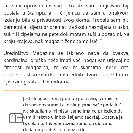
ćete mi oprostiti ne samo to što sam pogrešan fajl
poslala u štampu, ali i činjenicu da sam u onakvom
izdanju bila u privatnosti svog doma. Trebala sam biti
pametnija i djecu pripremati za školu nasmijana u uskoj
suknji i cipelama na pete dok motam suši u pozadini. Na
kraju krajeva, naš magazin žene tome i uči.”
Uredništvo Magazina se iskreno nada da ovakva,
kardinalna, greška neće imati veći negativan utjecaj na
čitanost Magazina, te da muškarcima neće dati
pogrešnu sliku žena kao neurednih stvorenja bez figure
pješčanog sata u trenerkama.
Jeste li ugasili onaj pop-up po navici, jer mislite
da vam govorimo kako skupljamo vaše podatke?
Ne skupljamo mi ništa, samo imamo prijedlog da
vam direktno u inbox šaljemo sadržaj. Dostava je
besplatna. Također razmatramo da ubacimo
dodatnog sadržaja u newsletter.