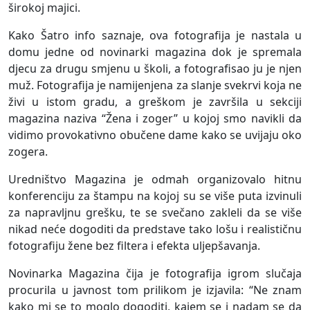
širokoj majici.
Kako Šatro info saznaje, ova fotografija je nastala u
domu jedne od novinarki magazina dok je spremala
djecu za drugu smjenu u školi, a fotografisao ju je njen
muž. Fotografija je namijenjena za slanje svekrvi koja ne
živi u istom gradu, a greškom je završila u sekciji
magazina naziva “Žena i zoger” u kojoj smo navikli da
vidimo provokativno obučene dame kako se uvijaju oko
zogera.
Uredništvo Magazina je odmah organizovalo hitnu
konferenciju za štampu na kojoj su se više puta izvinuli
za napravljnu grešku, te se svečano zakleli da se više
nikad neće dogoditi da predstave tako lošu i realističnu
fotografiju žene bez filtera i efekta uljepšavanja.
Novinarka Magazina čija je fotografija igrom slučaja
procurila u javnost tom prilikom je izjavila: “Ne znam
kako mi se to moglo dogoditi, kajem se i nadam se da