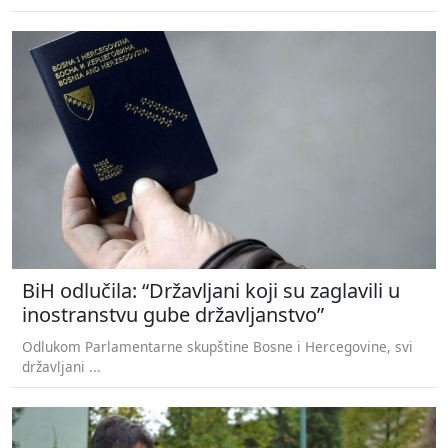
BiH odlučila: “Državljani koji su zaglavili u
inostranstvu gube državljanstvo”
Odlukom Parlamentarne skupštine Bosne i Hercegovine, svi
državljani ...