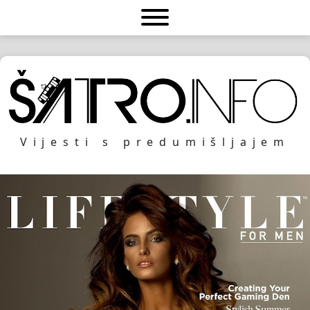
Vijesti s predumišljajem