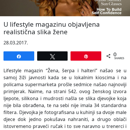
U lifestyle magazinu objavljena
realistična slika žene
28.03.2017.
0
Share
Tweet
Pin
SHARES
Lifestyle magazin “Žena, šerpa i halteri” našao se u
samoj žiži javnosti kada se u lokalnim kioscima i na
policama supermarketa prošle sedmice našao najnoviji
primjerak. Naime, na strani 542. ovog ženskog izvora
ljepote, silikona i mudrosti našla se slika djevojke koja
nije bila obrađena, te na sebi nije imala 34 standardna
filtera. Djevojka je fotografisana u kuhinji sa dvoje male
djece dok jedno pokušava nahraniti, a drugo oblači
istovremeno praveći ručak i to sve naravno u trenerci i