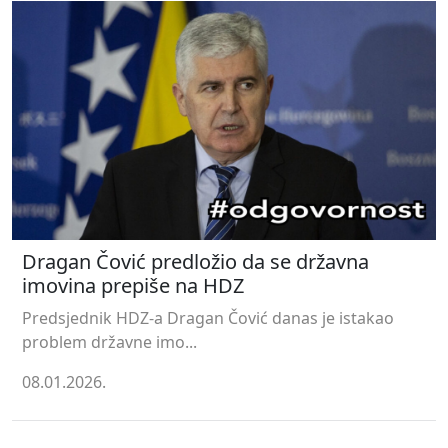
Dragan Čović predložio da se državna
imovina prepiše na HDZ
Predsjednik HDZ-a Dragan Čović danas je istakao
problem državne imo...
08.01.2026.