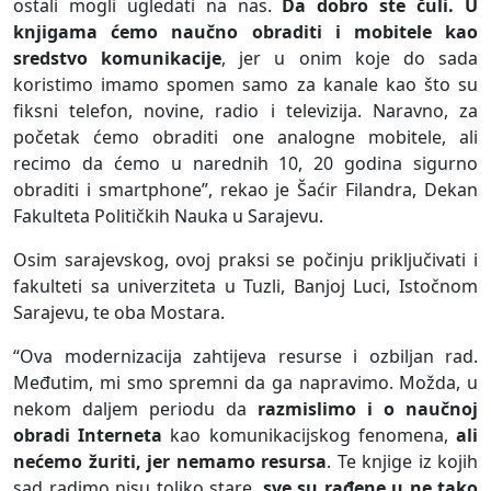
ostali mogli ugledati na nas.
Da dobro ste čuli. U
knjigama ćemo naučno obraditi i mobitele kao
sredstvo komunikacije
, jer u onim koje do sada
koristimo imamo spomen samo za kanale kao što su
fiksni telefon, novine, radio i televizija. Naravno, za
početak ćemo obraditi one analogne mobitele, ali
recimo da ćemo u narednih 10, 20 godina sigurno
obraditi i smartphone”, rekao je Šaćir Filandra, Dekan
Fakulteta Političkih Nauka u Sarajevu.
Osim sarajevskog, ovoj praksi se počinju priključivati i
fakulteti sa univerziteta u Tuzli, Banjoj Luci, Istočnom
Sarajevu, te oba Mostara.
“Ova modernizacija zahtijeva resurse i ozbiljan rad.
Međutim, mi smo spremni da ga napravimo. Možda, u
nekom daljem periodu da
razmislimo i o naučnoj
obradi Interneta
kao komunikacijskog fenomena,
ali
nećemo žuriti, jer nemamo resursa
. Te knjige iz kojih
sad radimo nisu toliko stare,
sve su rađene u ne tako