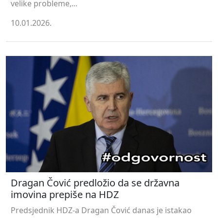
velike probleme,...
10.01.2026.
Dragan Čović predložio da se državna
imovina prepiše na HDZ
Predsjednik HDZ-a Dragan Čović danas je istakao