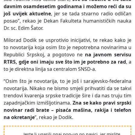
davnim osamdesetim godinama i možemo reći da su
još uvijek aktuelne
, jer se tada stvarno radio odličan
posao”, rekao je Dekan Fakulteta humanističkih nauka
Dr. sc. Edim Šator.
Milorad Dodik se usprotivio inicijativi, te rekao kako je
to novotarija koja osim što je nepotrebna novinarima u
Republici Srpskoj, a pogotovo ne
na javnom servisu
RTRS, gdje oni imaju sve što im je potrebno za rad
, a
to je direktna linija sa centralom SNSD-a.
“Osim što je novotarija, to je još i sarajevsko-federalna
novotarija. Nikako ne bismo smjeli prihvatiti da se takvi
trendovi kvarenja srpske tradicije šire i da nas truju tim
zapadnjačkim izmišljotinama.
Zna se kako pravi srpski
novinar radi brate – pisaća mašina, rakija i telefon
na okretanje
”, rekao je Dodik.
Jeste li ugasili onaj pop-up po navici, jer mislite