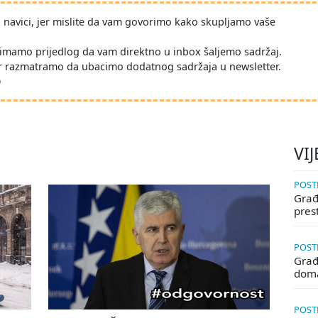
po navici, jer mislite da vam govorimo kako skupljamo vaše
imamo prijedlog da vam direktno u inbox šaljemo sadržaj.
r razmatramo da ubacimo dodatnog sadržaja u newsletter.
D
VIJ
POSTE
Građa
pres
POSTE
Građ
doma
POSTE