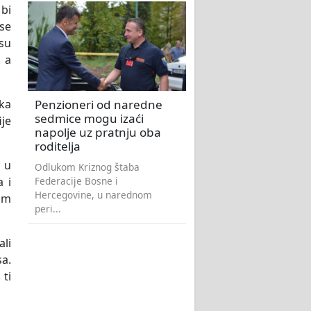
 bi
 se
 su
, a
Penzioneri od naredne
uka
sedmice mogu izaći
ije
napolje uz pratnju oba
roditelja
 u
Odlukom Kriznog štaba
Federacije Bosne i
a i
Hercegovine, u narednom
im
peri...
ali
sa.
 ti