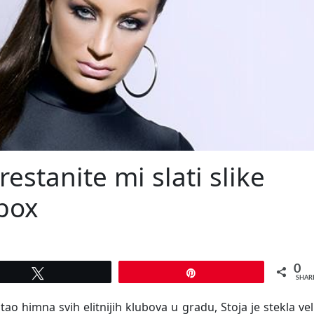
restanite mi slati slike
nbox
0
Tweet
Pin
SHAR
ao himna svih elitnijih klubova u gradu, Stoja je stekla vel