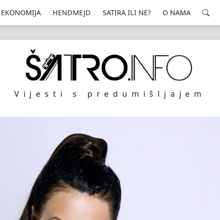
EKONOMIJA
HENDMEJD
SATIRA ILI NE?
O NAMA
Vijesti s predumišljajem