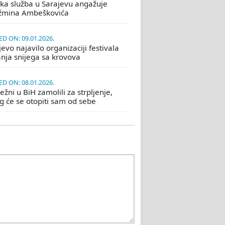
ka služba u Sarajevu angažuje
žmina Ambeškovića
D ON: 09.01.2026.
evo najavilo organizaciji festivala
nja snijega sa krovova
D ON: 08.01.2026.
žni u BiH zamolili za strpljenje,
eg će se otopiti sam od sebe