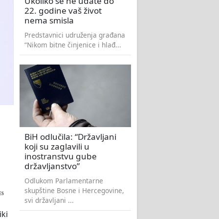
Ukoliko se ne udate do
22. godine vaš život
nema smisla
Predstavnici udruženja građana
“Nikom bitne činjenice i hlađ...
BiH odlučila: “Državljani
koji su zaglavili u
inostranstvu gube
državljanstvo”
Odlukom Parlamentarne
skupštine Bosne i Hercegovine,
ES
svi državljani ...
iki