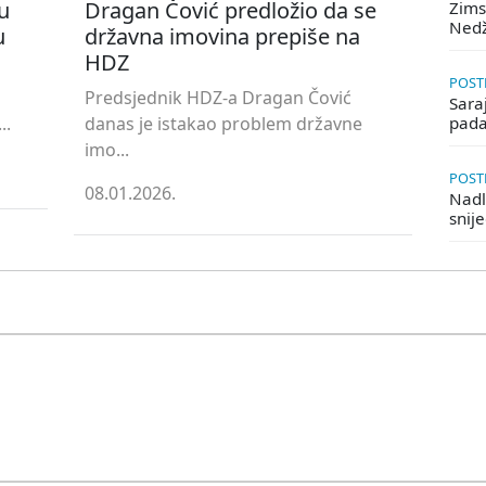
u
Dragan Čović predložio da se
Zims
Ned
u
državna imovina prepiše na
HDZ
POSTE
Predsjednik HDZ-a Dragan Čović
Saraj
..
danas je istakao problem državne
pada
imo...
POSTE
08.01.2026.
Nadle
snij