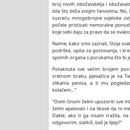
broj novih obožavatelja i obožavat
bila što bliža svojim fanovima. No,
susreću mnogobrojne svjetske zvije
počele pristizati nemoralne ponude
koje sebi daju za pravo da se ovako 
Naime, kako smo saznali, Stoja sva
podrške, upita za gostovanja, i kreati
spolnih organa s porukama što bi joj
Potaknuta sve većim brojem poru
sretnom braku, pjevačica je na Tw
slikama penisa, a ti mu pogleda
kolačem…”
“Ovim činom želim upozoriti sve mla
želim apelovati i na likove da ni m
Dakle, ako ti ga nisam tražila, ne
odgovorim, slatkiš, baš je lijep?”