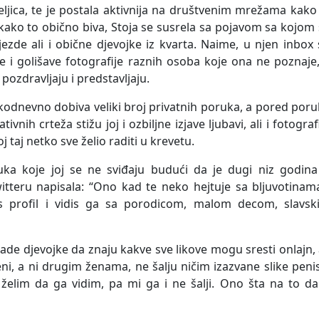
eljica, te je postala aktivnija na društvenim mrežama kako
 kako to obično biva, Stoja se susrela sa pojavom sa kojom
zde ali i obične djevojke iz kvarta. Naime, u njen inbox
 i golišave fotografije raznih osoba koje ona ne poznaje
pozdravljaju i predstavljaju.
kodnevno dobiva veliki broj privatnih poruka, a pored por
vnih crteža stižu joj i ozbiljne izjave ljubavi, ali i fotograf
 taj netko sve želio raditi u krevetu.
ka koje joj se ne sviđaju budući da je dugi niz godina
itteru napisala: “Ono kad te neko hejtuje sa bljuvotinam
s profil i vidis ga sa porodicom, malom decom, slavsk
de djevojke da znaju kakve sve likove mogu sresti onlajn, 
eni, a ni drugim ženama, ne šalju ničim izazvane slike peni
 želim da ga vidim, pa mi ga i ne šalji. Ono šta na to da