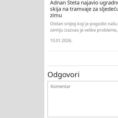
Adnan Šteta najavio ugradn
skija na tramvaje za sljedeć
zimu
Obilan snijeg koji je pogodio našu
zemlju izazvao je velike probleme,.
10.01.2026.
Odgovori