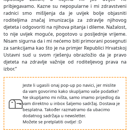
pribjegavamo. Kazne su nepopularne i mi zdravstveni
radnici smo mišljenja da je uvijek bolje objasniti
roditeljima značaj imunizacija za zdravlje njihovog
djeteta i odgovoriti na njihova pitanja i dileme. Nažalost,
to nije uvijek moguće, pogotovo u posljednje vrijeme.
Nisam sigurna da i mi nećemo biti primorani posegnuti
za sankcijama kao što je na primjer Republici Hrvatskoj
Ustavni sud u svom rješenju obrazložio da je pravo
djeteta na zdravlje važnije od roditeljevog prava na
izbor.”
Jeste li ugasili onaj pop-up po navici, jer mislite
da vam govorimo kako skupljamo vaše podatke?
Ne skupljamo mi ništa, samo imamo prijedlog da
vam direktno u inbox šaljemo sadržaj. Dostava je
besplatna. Također razmatramo da ubacimo
dodatnog sadržaja u newsletter.
Možete se pretplatiti ovdje! :D