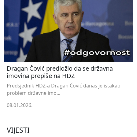
Dragan Čović predložio da se državna
imovina prepiše na HDZ
Predsjednik HDZ-a Dragan Čović danas je istakao
problem državne imo...
08.01.2026.
VIJESTI