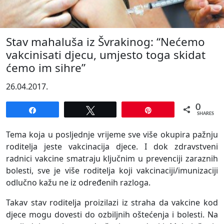
Stav mahaluša iz Švrakinog: “Nećemo
vakcinisati djecu, umjesto toga skidat
ćemo im sihre”
26.04.2017.
0
Share
Tweet
Pin
SHARES
Tema koja u posljednje vrijeme sve više okupira pažnju
roditelja jeste vakcinacija djece. I dok zdravstveni
radnici vakcine smatraju ključnim u prevenciji zaraznih
bolesti, sve je više roditelja koji vakcinaciji/imunizaciji
odlučno kažu ne iz određenih razloga.
Takav stav roditelja proizilazi iz straha da vakcine kod
djece mogu dovesti do ozbiljnih oštećenja i bolesti. Na