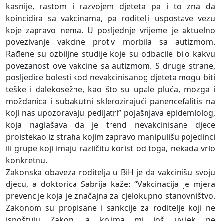
kasnije, rastom i razvojem djeteta pa i to zna da
koincidira sa vakcinama, pa roditelji uspostave vezu
koje zapravo nema. U posljednje vrijeme je aktuelno
povezivanje vakcine protiv morbila sa autizmom.
Rađene su ozbiljne studije koje su odbacile bilo kakvu
povezanost ove vakcine sa autizmom. S druge strane,
posljedice bolesti kod nevakcinisanog djeteta mogu biti
teške i dalekosežne, kao što su upale pluća, mozga i
moždanica i subakutni sklerozirajući panencefalitis na
koji nas upozoravaju pedijatri” pojašnjava epidemiolog,
koja naglašava da je trend nevakcinisane djece
proistekao iz straha kojim zapravo manipulišu pojedinci
ili grupe koji imaju različitu korist od toga, nekada vrlo
konkretnu.
Zakonska obaveza roditelja u BiH je da vakcinišu svoju
djecu, a doktorica Sabrija kaže: “Vakcinacija je mjera
prevencije koja je značajna za cjelokupno stanovništvo.
Zakonom su propisane i sankcije za roditelje koji ne
ispoštuju Zakon, a kojima mi još uvijek ne