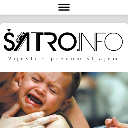
Vijesti s predumišljajem