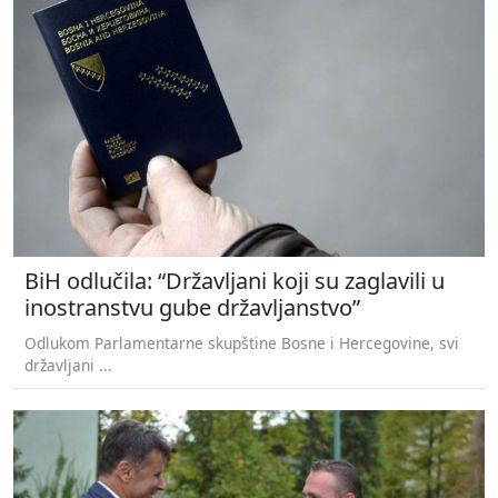
BiH odlučila: “Državljani koji su zaglavili u
inostranstvu gube državljanstvo”
Odlukom Parlamentarne skupštine Bosne i Hercegovine, svi
državljani ...