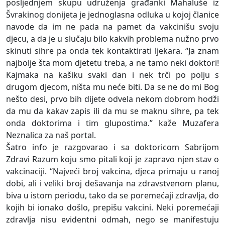
posljednjem skupu udruženja građanki Mahaluše iz
Švrakinog donijeta je jednoglasna odluka u kojoj članice
navode da im ne pada na pamet da vakcinišu svoju
djecu, a da je u slučaju bilo kakvih problema nužno prvo
skinuti sihre pa onda tek kontaktirati ljekara. “Ja znam
najbolje šta mom djetetu treba, a ne tamo neki doktori!
Kajmaka na kašiku svaki dan i nek trči po polju s
drugom djecom, ništa mu neće biti. Da se ne do mi Bog
nešto desi, prvo bih dijete odvela nekom dobrom hodži
da mu da kakav zapis ili da mu se maknu sihre, pa tek
onda doktorima i tim glupostima.” kaže Muzafera
Neznalica za naš portal.
Šatro info je razgovarao i sa doktoricom Sabrijom
Zdravi Razum koju smo pitali koji je zapravo njen stav o
vakcinaciji. “Najveći broj vakcina, djeca primaju u ranoj
dobi, ali i veliki broj dešavanja na zdravstvenom planu,
biva u istom periodu, tako da se poremećaji zdravlja, do
kojih bi ionako došlo, prepišu vakcini. Neki poremećaji
zdravlja nisu evidentni odmah, nego se manifestuju