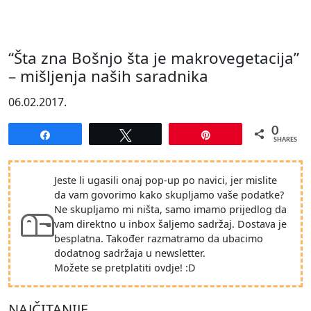
“Šta zna Bošnjo šta je makrovegetacija”
– mišljenja naših saradnika
06.02.2017.
0
Share
Tweet
Pin
SHARES
Jeste li ugasili onaj pop-up po navici, jer mislite
da vam govorimo kako skupljamo vaše podatke?
Ne skupljamo mi ništa, samo imamo prijedlog da
vam direktno u inbox šaljemo sadržaj. Dostava je
besplatna. Također razmatramo da ubacimo
dodatnog sadržaja u newsletter.
Možete se pretplatiti ovdje! :D
NAJČITANIJE