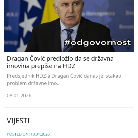
Dragan Čović predložio da se državna
imovina prepiše na HDZ
Predsjednik HDZ-a Dragan Čović danas je istakao
problem državne imo...
08.01.2026.
VIJESTI
POSTED ON: 10.01.2026.