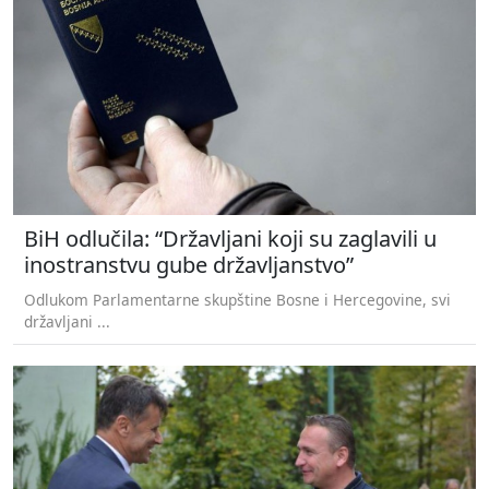
BiH odlučila: “Državljani koji su zaglavili u
inostranstvu gube državljanstvo”
Odlukom Parlamentarne skupštine Bosne i Hercegovine, svi
državljani ...