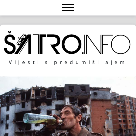
Vijesti s predumišljajem