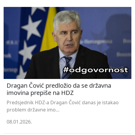
Dragan Čović predložio da se državna
imovina prepiše na HDZ
Predsjednik HDZ-a Dragan Čović danas je istakao
problem državne imo...
08.01.2026.