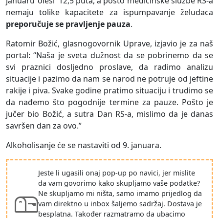
januaru ‘oleši’ 12,5 puta, a pošto medicinske službe RS-a
nemaju tolike kapacitete za ispumpavanje želudaca
preporučuje se pravljenje pauza
.
Ratomir Božić, glasnogovornik Uprave, izjavio je za naš
portal: “Naša je sveta dužnost da se pobrinemo da se
svi praznici dosljedno proslave, da radimo analizu
situacije i pazimo da nam se narod ne potruje od jeftine
rakije i piva. Svake godine pratimo situaciju i trudimo se
da nađemo što pogodnije termine za pauze. Pošto je
jučer bio Božić, a sutra Dan RS-a, mislimo da je danas
savršen dan za ovo.”
Alkoholisanje će se nastaviti od 9. januara.
Jeste li ugasili onaj pop-up po navici, jer mislite
da vam govorimo kako skupljamo vaše podatke?
Ne skupljamo mi ništa, samo imamo prijedlog da
vam direktno u inbox šaljemo sadržaj. Dostava je
besplatna. Također razmatramo da ubacimo