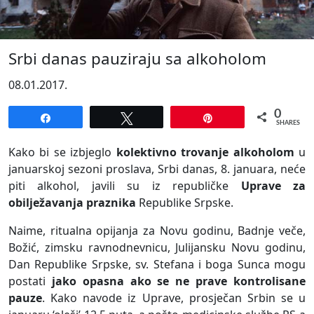
Srbi danas pauziraju sa alkoholom
08.01.2017.
0
Share
Tweet
Pin
SHARES
Kako bi se izbjeglo
kolektivno trovanje alkoholom
u
januarskoj sezoni proslava, Srbi danas, 8. januara, neće
piti alkohol, javili su iz republičke
Uprave za
obilježavanja praznika
Republike Srpske.
Naime, ritualna opijanja za Novu godinu, Badnje veče,
Božić, zimsku ravnodnevnicu, Julijansku Novu godinu,
Dan Republike Srpske, sv. Stefana i boga Sunca mogu
postati
jako opasna ako se ne prave kontrolisane
pauze
. Kako navode iz Uprave, prosječan Srbin se u