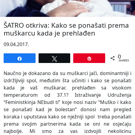
ŠATRO otkriva: Kako se ponašati prema
muškarcu kada je prehlađen
09.04.2017.
0
Share
Tweet
Pin
SHARES
Naučno je dokazano da su muškarci jači, dominantniji i
izdržljiviji spol, međutim šta učiniti i kako se ponašati
kada je vaš muškarac prehlađen sa visokom
temperaturom od 37.1? Istraživanje Udruženja
“Feministkinja NEbudi ti” koje nosi naziv “Muško i kako
se ponašati kad je bolestan” donosi nam pregled
koraka i uputstava kako se nježniji spol treba ponašati
prema svojim partnerima kada se oni ne osjećaju
najbolje. Mi smo za vas izdvojili nekolicinu