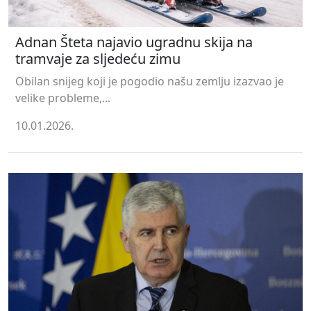
Adnan Šteta najavio ugradnu skija na
tramvaje za sljedeću zimu
Obilan snijeg koji je pogodio našu zemlju izazvao je
velike probleme,...
10.01.2026.