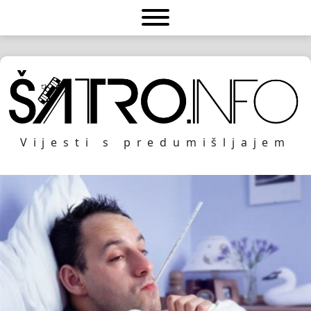
Vijesti s predumišljajem