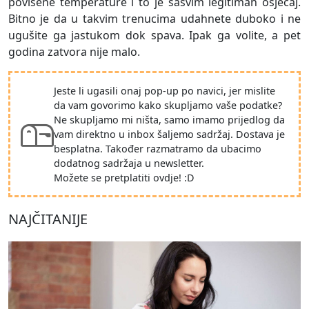
povišene temperature i to je sasvim legitiman osjećaj.
Bitno je da u takvim trenucima udahnete duboko i ne
ugušite ga jastukom dok spava. Ipak ga volite, a pet
godina zatvora nije malo.
Jeste li ugasili onaj pop-up po navici, jer mislite
da vam govorimo kako skupljamo vaše podatke?
Ne skupljamo mi ništa, samo imamo prijedlog da
vam direktno u inbox šaljemo sadržaj. Dostava je
besplatna. Također razmatramo da ubacimo
dodatnog sadržaja u newsletter.
Možete se pretplatiti ovdje! :D
NAJČITANIJE