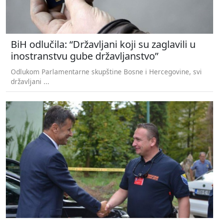
BiH odlučila: “Državljani koji su zaglavili u
inostranstvu gube državljanstvo”
Odlukom Parlamentarne skupštine Bosne i Hercegovine, svi
državljani ...