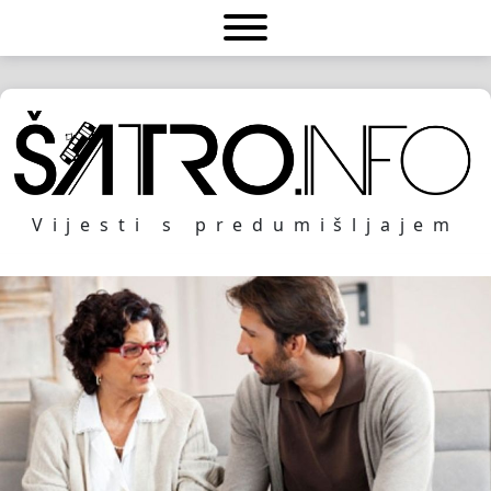
Vijesti s predumišljajem