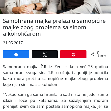
Samohrana majka prelazi u samopićne
majke zbog problema sa sinom
alkoholičarom
21.05.2017.
0
Share
Tweet
Pin
SHARES
Samohrana majka Ž.R. iz Zenice, koja već 23 godina
sama hrani svoga sina T.R. u očaju i agoniji je odlučila
kako mora preći u samopićne majke zbog problema
koje njen sin ima s alkoholom.
‘’Nekad sam ga sama hranila, a sad nista ne jede, samo
izlazi i loče po kafanama. Sa sažaljenjem moram
prenijeti svim da sam postala samopićna majka, jer se