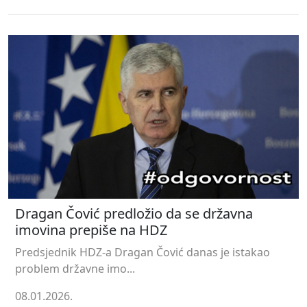
Dragan Čović predložio da se državna
imovina prepiše na HDZ
Predsjednik HDZ-a Dragan Čović danas je istakao
problem državne imo...
08.01.2026.