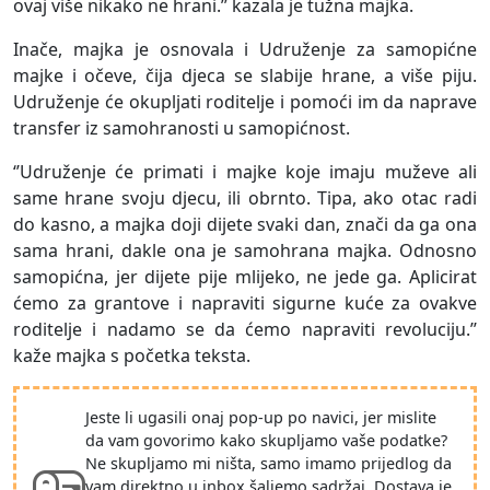
ovaj više nikako ne hrani.’’ kazala je tužna majka.
Inače, majka je osnovala i Udruženje za samopićne
majke i očeve, čija djeca se slabije hrane, a više piju.
Udruženje će okupljati roditelje i pomoći im da naprave
transfer iz samohranosti u samopićnost.
‘’Udruženje će primati i majke koje imaju muževe ali
same hrane svoju djecu, ili obrnto. Tipa, ako otac radi
do kasno, a majka doji dijete svaki dan, znači da ga ona
sama hrani, dakle ona je samohrana majka. Odnosno
samopićna, jer dijete pije mlijeko, ne jede ga. Aplicirat
ćemo za grantove i napraviti sigurne kuće za ovakve
roditelje i nadamo se da ćemo napraviti revoluciju.’’
kaže majka s početka teksta.
Jeste li ugasili onaj pop-up po navici, jer mislite
da vam govorimo kako skupljamo vaše podatke?
Ne skupljamo mi ništa, samo imamo prijedlog da
vam direktno u inbox šaljemo sadržaj. Dostava je