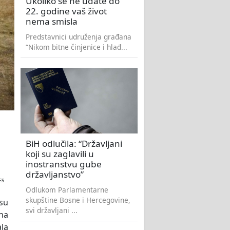
Ukoliko se ne udate do
22. godine vaš život
nema smisla
Predstavnici udruženja građana
“Nikom bitne činjenice i hlađ...
BiH odlučila: “Državljani
koji su zaglavili u
inostranstvu gube
državljanstvo”
ES
Odlukom Parlamentarne
skupštine Bosne i Hercegovine,
esu
svi državljani ...
 na
la