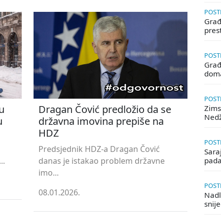
POSTE
Građa
pres
POSTE
Građ
doma
POSTE
u
Dragan Čović predložio da se
Zims
Ned
u
državna imovina prepiše na
HDZ
POSTE
Predsjednik HDZ-a Dragan Čović
Saraj
..
danas je istakao problem državne
pada
imo...
POSTE
08.01.2026.
Nadle
snij