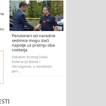
ima
su
Penzioneri od naredne
sedmice mogu izaći
napolje uz pratnju oba
roditelja
Odlukom Kriznog štaba
Federacije Bosne i
Hercegovine, u narednom
peri...
ESTI