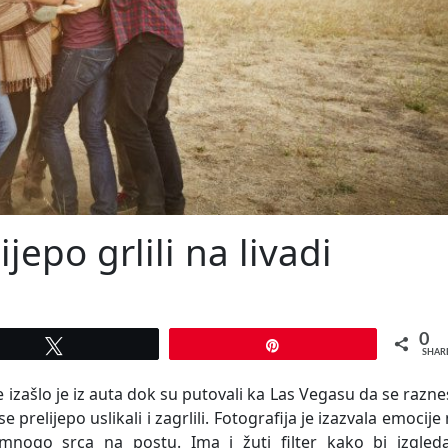
lijepo grlili na livadi
0
Tweet
Pin
SHAR
e izašlo je iz auta dok su putovali ka Las Vegasu da se razn
 prelijepo uslikali i zagrlili. Fotografija je izazvala emocije
nogo srca na postu. Ima i žuti filter kako bi izgleda