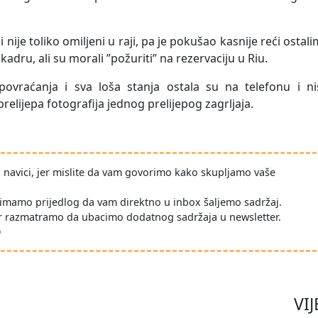
i nije toliko omiljeni u raji, pa je pokušao kasnije reći ostal
kadru, ali su morali ”požuriti” na rezervaciju u Riu.
 povraćanja i sva loša stanja ostala su na telefonu i ni
 prelijepa fotografija jednog prelijepog zagrljaja.
po navici, jer mislite da vam govorimo kako skupljamo vaše
imamo prijedlog da vam direktno u inbox šaljemo sadržaj.
r razmatramo da ubacimo dodatnog sadržaja u newsletter.
D
VIJ