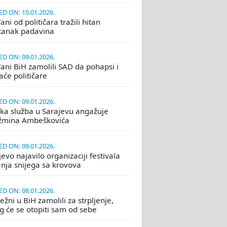
D ON: 10.01.2026.
ni od političara tražili hitan
tanak padavina
D ON: 09.01.2026.
ani BiH zamolili SAD da pohapsi i
će političare
D ON: 09.01.2026.
ka služba u Sarajevu angažuje
žmina Ambeškovića
D ON: 09.01.2026.
evo najavilo organizaciji festivala
nja snijega sa krovova
D ON: 08.01.2026.
žni u BiH zamolili za strpljenje,
eg će se otopiti sam od sebe