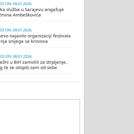
D ON: 09.01.2026.
ka služba u Sarajevu angažuje
žmina Ambeškovića
D ON: 09.01.2026.
evo najavilo organizaciji festivala
nja snijega sa krovova
D ON: 08.01.2026.
žni u BiH zamolili za strpljenje,
eg će se otopiti sam od sebe