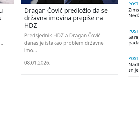
POSTE
u
Dragan Čović predložio da se
Zims
Ned
u
državna imovina prepiše na
HDZ
POSTE
Predsjednik HDZ-a Dragan Čović
Saraj
..
danas je istakao problem državne
pada
imo...
POSTE
08.01.2026.
Nadle
snij