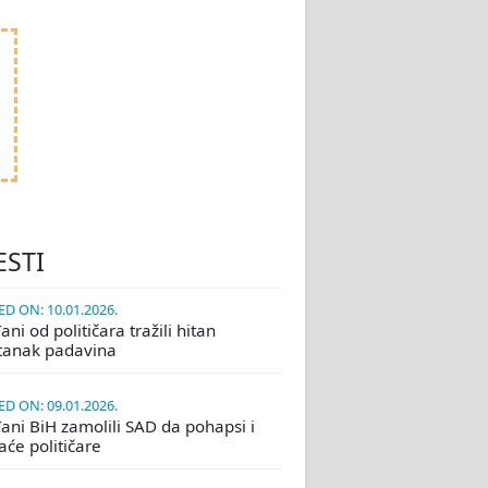
ESTI
D ON: 10.01.2026.
ni od političara tražili hitan
tanak padavina
D ON: 09.01.2026.
ani BiH zamolili SAD da pohapsi i
će političare