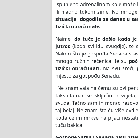
ispunjeno adrenalinom koje može b
ili hladno tokom zime. No mnoge S
situacija dogodila se danas u sar
fizički obračunale.
Naime,
do tuče je došlo kada j
jutros
(kada svi idu svugdje), te
Nakon što je gospođa Senada stavil
mnogo ružnih rečenica, te su
poč
fizički obračunati.
Na svu sreći, 
mjesto za gospođu Senadu.
“Ne znam vala na čemu su ovi penzi
faks i taman se isključim iz svijeta
svuda. Tačno sam ih morao razdvojit
taj belaj. Ne znam šta ću više ovdj
koda će im mrkve na pijaci nestati 
tuču bakica.
Gospođe Safija i Senada nisu htjel