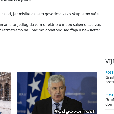
po navici, jer mislite da vam govorimo kako skupljamo vaše
imamo prijedlog da vam direktno u inbox šaljemo sadržaj.
r razmatramo da ubacimo dodatnog sadržaja u newsletter.
D
VIJ
POSTE
Građa
pres
POSTE
Građ
doma