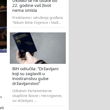
Ukoliko se ne udate do
22. godine vaš život
nema smisla
Predstavnici udruženja građana
“Nikom bitne činjenice i hlađ...
BiH odlučila: “Državljani
koji su zaglavili u
inostranstvu gube
državljanstvo”
Odlukom Parlamentarne
skupštine Bosne i Hercegovine,
ES
svi državljani ...
vo