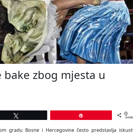
e bake zbog mjesta u
0
Tweet
Pin
SHAR
m gradu Bosne i Hercegovine često predstavlja iskust