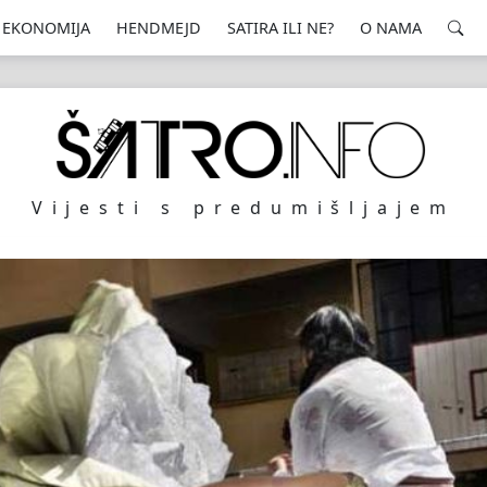
EKONOMIJA
HENDMEJD
SATIRA ILI NE?
O NAMA
Vijesti s predumišljajem