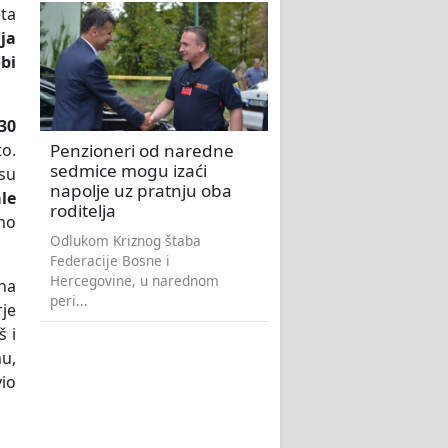
eta
ja
bi
30
Penzioneri od naredne
o.
sedmice mogu izaći
 su
napolje uz pratnju oba
ale
roditelja
dno
Odlukom Kriznog štaba
Federacije Bosne i
Hercegovine, u narednom
 na
peri...
rje
š i
hu,
vio