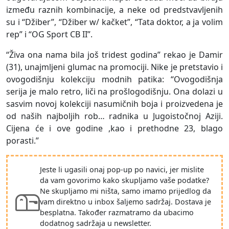
između raznih kombinacije, a neke od predstvavljenih
su i “Džiber”, “Džiber w/ kačket”, “Tata doktor, a ja volim
rep” i “OG Sport CB II”.
“Živa ona nama bila još tridest godina” rekao je Damir
(31), unajmljeni glumac na promociji. Nike je pretstavio i
ovogodišnju kolekciju modnih patika: “Ovogodišnja
serija je malo retro, liči na prošlogodišnju. Ona dolazi u
sasvim novoj kolekciji nasumičnih boja i proizvedena je
od naših najboljih rob… radnika u Jugoistočnoj Aziji.
Cijena će i ove godine ,kao i prethodne 23, blago
porasti.”
Jeste li ugasili onaj pop-up po navici, jer mislite
da vam govorimo kako skupljamo vaše podatke?
Ne skupljamo mi ništa, samo imamo prijedlog da
vam direktno u inbox šaljemo sadržaj. Dostava je
besplatna. Također razmatramo da ubacimo
dodatnog sadržaja u newsletter.