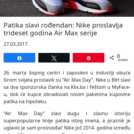
Patika slavi rođendan: Nike proslavlja
trideset godina Air Max serije
27.03.2017.
0
Share
Tweet
Pin
SHARES
26. marta šoping centri i zaposleni u industiji obuće
širom svijeta proslavili su “Air Max Day”. Nike u BiH slavi
sa dva sponzorska članka na Klix.ba i feštom u MyFace-
u, dok će kupce obradovati novim paketima kupovine
patika na hipoteku.
“Air Max Day” slavi dugu i slavnu istoriju
superpopularne linije patika istog imena, a praznik je
uglavio je sam proizvođač Nike još 2014. godine između