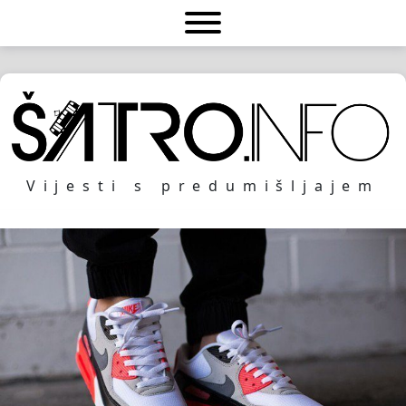
Vijesti s predumišljajem