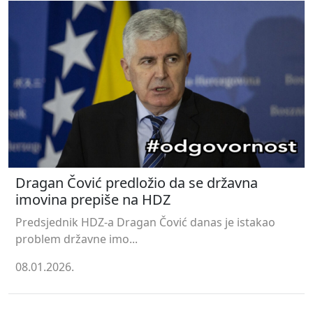
Dragan Čović predložio da se državna
imovina prepiše na HDZ
Predsjednik HDZ-a Dragan Čović danas je istakao
problem državne imo...
08.01.2026.