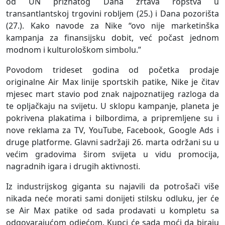
od UN priznatog Dana žrtava ropstva u
transantlantskoj trgovini robljem (25.) i Dana pozorišta
(27.). Kako navode za Nike “ovo nije marketinška
kampanja za finansijsku dobit, već počast jednom
modnom i kulturološkom simbolu.”
Povodom trideset godina od početka prodaje
originalne Air Max linije sportskih patike, Nike je čitav
mjesec mart stavio pod znak najpoznatijeg razloga da
te opljačkaju na svijetu. U sklopu kampanje, planeta je
pokrivena plakatima i bilbordima, a pripremljene su i
nove reklama za TV, YouTube, Facebook, Google Ads i
druge platforme. Glavni sadržaji 26. marta održani su u
većim gradovima širom svijeta u vidu promocija,
nagradnih igara i drugih aktivnosti.
Iz industrijskog giganta su najavili da potrošači više
nikada neće morati sami donijeti stilsku odluku, jer će
se Air Max patike od sada prodavati u kompletu sa
odgovarajućom odjećom. Kupci će sada moći da biraju