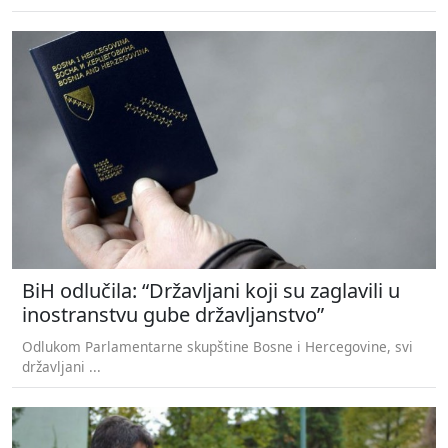
BiH odlučila: “Državljani koji su zaglavili u
inostranstvu gube državljanstvo”
Odlukom Parlamentarne skupštine Bosne i Hercegovine, svi
državljani ...