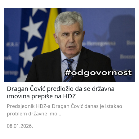
Dragan Čović predložio da se državna
imovina prepiše na HDZ
Predsjednik HDZ-a Dragan Čović danas je istakao
problem državne imo...
08.01.2026.