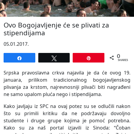
Ovo Bogojavljenje će se plivati za
stipendijama
05.01.2017.
0
Share
Tweet
Pin
SHARES
Srpska pravoslavna crkva najavila je da će ovog 19.
januara, prilikom tradicionalnog bogojavljenskog
plivanja za krstom, najrevnosniji plivači biti nagrađeni
ne samo upalom pluća nego i stipendijama.
Kako javljaju iz SPC na ovaj potez su se odlučili nakon
što su primili kritiku da ne podržavaju dovoljno
studente i druge grupe kojima je pomoć potrebna.
Kako su za naš portal izjavili iz Sinoda: “Čoban