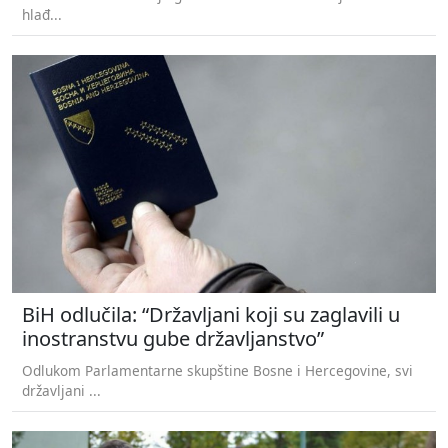
hlađ...
BiH odlučila: “Državljani koji su zaglavili u
inostranstvu gube državljanstvo”
Odlukom Parlamentarne skupštine Bosne i Hercegovine, svi
državljani ...