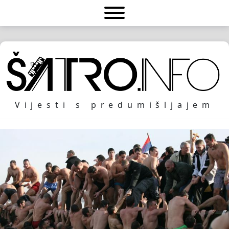
Vijesti s predumišljajem