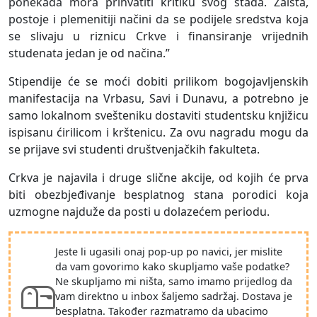
ponekada mora prihvatiti kritiku svog stada. Zaista,
postoje i plemenitiji načini da se podijele sredstva koja
se slivaju u riznicu Crkve i finansiranje vrijednih
studenata jedan je od načina.”
Stipendije će se moći dobiti prilikom bogojavljenskih
manifestacija na Vrbasu, Savi i Dunavu, a potrebno je
samo lokalnom svešteniku dostaviti studentsku knjižicu
ispisanu ćirilicom i krštenicu. Za ovu nagradu mogu da
se prijave svi studenti društvenjačkih fakulteta.
Crkva je najavila i druge slične akcije, od kojih će prva
biti obezbjeđivanje besplatnog stana porodici koja
uzmogne najduže da posti u dolazećem periodu.
Jeste li ugasili onaj pop-up po navici, jer mislite
da vam govorimo kako skupljamo vaše podatke?
Ne skupljamo mi ništa, samo imamo prijedlog da
vam direktno u inbox šaljemo sadržaj. Dostava je
besplatna. Također razmatramo da ubacimo