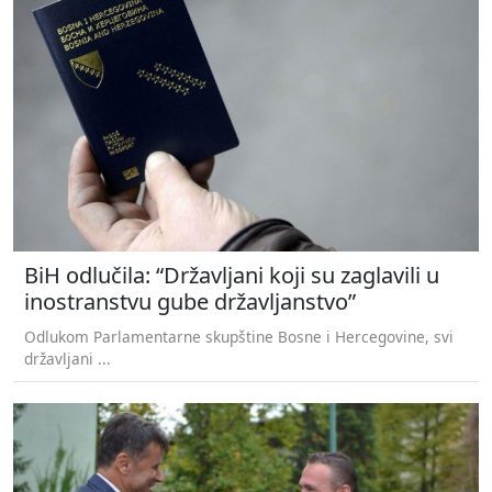
BiH odlučila: “Državljani koji su zaglavili u
inostranstvu gube državljanstvo”
Odlukom Parlamentarne skupštine Bosne i Hercegovine, svi
državljani ...