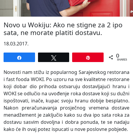
Novo u Wokiju: Ako ne stigne za 2 ipo
sata, ne morate platiti dostavu.
18.03.2017.
0
Share
Tweet
Pin
SHARES
Novosti nam stižu iz popularnog Sarajevskog restorana
i fast fooda WOKI. Po uzoru na sve kvalitetne restorane
koji dobar dio prihoda ostvaruju dostavljajući hranu i
WOKI se odlučio na uvođenje roka dostave koji su dužni
ispoštovati, inače, kupac svoju hranu dobije besplatno.
Nakon preračunavanja prosječnog vremena dostave
menadžement je zaključio kako su dva ipo sata roka za
dostavu sasvim dovoljna i dobra ponuda, te se nadaju
kako će ih ovaj potez ispucati u nove poslovne pobjede.