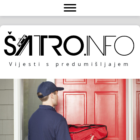
Vijesti s predumišljajem