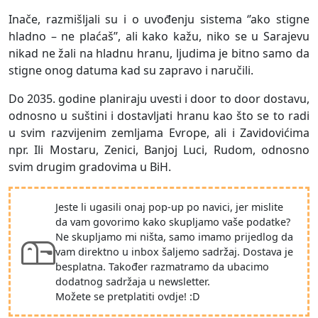
Inače, razmišljali su i o uvođenju sistema ‘’ako stigne
hladno – ne plaćaš’’, ali kako kažu, niko se u Sarajevu
nikad ne žali na hladnu hranu, ljudima je bitno samo da
stigne onog datuma kad su zapravo i naručili.
Do 2035. godine planiraju uvesti i door to door dostavu,
odnosno u suštini i dostavljati hranu kao što se to radi
u svim razvijenim zemljama Evrope, ali i Zavidovićima
npr. Ili Mostaru, Zenici, Banjoj Luci, Rudom, odnosno
svim drugim gradovima u BiH.
Jeste li ugasili onaj pop-up po navici, jer mislite
da vam govorimo kako skupljamo vaše podatke?
Ne skupljamo mi ništa, samo imamo prijedlog da
vam direktno u inbox šaljemo sadržaj. Dostava je
besplatna. Također razmatramo da ubacimo
dodatnog sadržaja u newsletter.
Možete se pretplatiti ovdje! :D