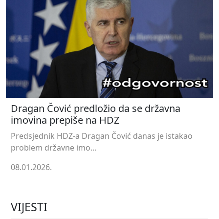
Dragan Čović predložio da se državna
imovina prepiše na HDZ
Predsjednik HDZ-a Dragan Čović danas je istakao
problem državne imo...
08.01.2026.
VIJESTI