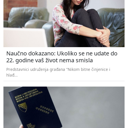
Naučno dokazano: Ukoliko se ne udate do
22. godine vaš život nema smisla
Predstavnici udruženja građana “Nikom bitne činjenice i
hlađ...