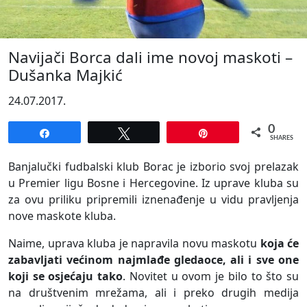
Navijači Borca dali ime novoj maskoti –
Dušanka Majkić
24.07.2017.
0
Share
Tweet
Pin
SHARES
Banjalučki fudbalski klub Borac je izborio svoj prelazak
u Premier ligu Bosne i Hercegovine. Iz uprave kluba su
za ovu priliku pripremili iznenađenje u vidu pravljenja
nove maskote kluba.
Naime, uprava kluba je napravila novu maskotu
koja će
zabavljati većinom najmlađe gledaoce, ali i sve one
koji se osjećaju tako
. Novitet u ovom je bilo to što su
na društvenim mrežama, ali i preko drugih medija