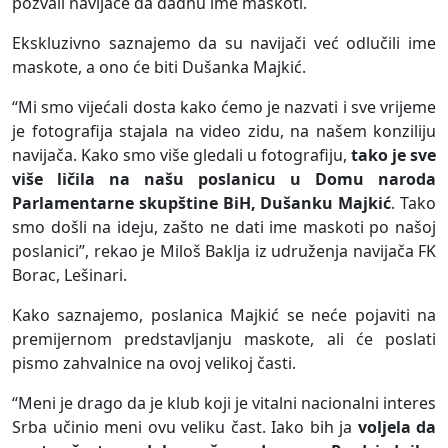
pozvali navijače da dadnu ime maskoti.
Ekskluzivno saznajemo da su navijači već odlučili ime
maskote, a ono će biti Dušanka Majkić.
“Mi smo vijećali dosta kako ćemo je nazvati i sve vrijeme
je fotografija stajala na video zidu, na našem konziliju
navijača. Kako smo više gledali u fotografiju,
tako je sve
više ličila na našu poslanicu u Domu naroda
Parlamentarne skupštine BiH, Dušanku Majkić
. Tako
smo došli na ideju, zašto ne dati ime maskoti po našoj
poslanici”, rekao je Miloš Baklja iz udruženja navijača FK
Borac, Lešinari.
Kako saznajemo, poslanica Majkić se neće pojaviti na
premijernom predstavljanju maskote, ali će poslati
pismo zahvalnice na ovoj velikoj časti.
“Meni je drago da je klub koji je vitalni nacionalni interes
Srba učinio meni ovu veliku čast. Iako bih ja
voljela da