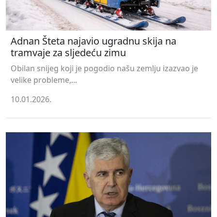
Adnan Šteta najavio ugradnu skija na
tramvaje za sljedeću zimu
Obilan snijeg koji je pogodio našu zemlju izazvao je
velike probleme,...
10.01.2026.