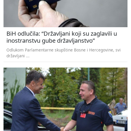
BiH odlučila: “Državljani koji su zaglavili u
inostranstvu gube državljanstvo”
Odlukom Parlamentarne skupštine Bosne i Hercegovine, svi
državljani ...