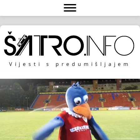
Vijesti s predumišljajem