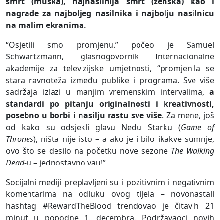
smrt (muška), najnasilnija smrt (ženska) kao i
nagrade za najboljeg nasilnika i najbolju nasilnicu
na malim ekranima.
“Osjetili smo promjenu.” počeo je Samuel
Schwartzmann, glasnogovornik Internacionalne
akademije za televizijske umjetnosti, “promjenila se
stara ravnoteža između publike i programa. Sve više
sadržaja izlazi u manjim vremenskim intervalima,
a
standardi po pitanju originalnosti i kreativnosti,
posebno u borbi i nasilju rastu sve više
. Za mene, još
od kako su odsjekli glavu Nedu Starku (
Game of
Thrones
), ništa nije isto – a ako je i bilo ikakve sumnje,
ovo što se desilo na početku nove sezone
The Walking
Dead-
u – jednostavno vau!”
Socijalni mediji preplavljeni su i pozitivnim i negativnim
komentarima na odluku ovog tijela – novonastali
hashtag #RewardTheBlood trendovao je čitavih 21
minut u popodne 1. decembra. Podržavaoci novih