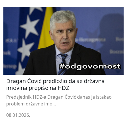
Dragan Čović predložio da se državna
imovina prepiše na HDZ
Predsjednik HDZ-a Dragan Čović danas je istakao
problem državne imo...
08.01.2026.