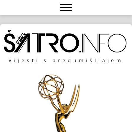
Vijesti s predumišljajem