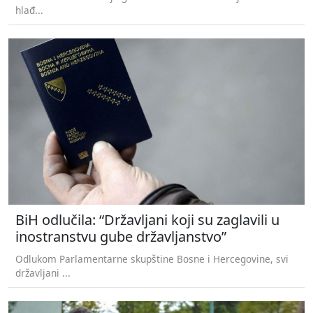
hlađ...
BiH odlučila: “Državljani koji su zaglavili u
inostranstvu gube državljanstvo”
Odlukom Parlamentarne skupštine Bosne i Hercegovine, svi
državljani ...