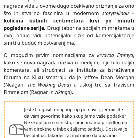
nagrada vide u ovome dugo očekivano priznanje za ono
što ih stvarno fascinira u modernom
storytellingu
–
količina kubnih centimetara krvi po minuti
pogledane serije.
Drugi tabor na socijalnim mrežama u
ovoj odluci vidi potencijalni rizik od komercijalizacije
smrti u budućim ostvarenjima.
O mogućim prvim nominacijama za
krvavog Emmya
,
kako se nova nagrada naziva u medijim, nije bilo daljih
komentara, ali stručnjaci sa Instituta za istraživanje
foruma na Klixu smatraju da je Jeffrey Dean Morgan
(Neagan,
The Walking Dead
) u uskoj trci sa Travisom
Fimmelom (Ragnar iz
Vikinga
).
Jeste li ugasili onaj pop-up po navici, jer mislite
da vam govorimo kako skupljamo vaše podatke?
Ne skupljamo mi ništa, samo imamo prijedlog da
vam direktno u inbox šaljemo sadržaj. Dostava je
besplatna. Također razmatramo da ubacimo