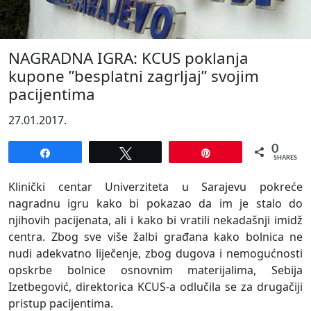
NAGRADNA IGRA: KCUS poklanja
kupone ”besplatni zagrljaj” svojim
pacijentima
27.01.2017.
0
Share
Tweet
Pin
SHARES
Klinički centar Univerziteta u Sarajevu pokreće
nagradnu igru kako bi pokazao da im je stalo do
njihovih pacijenata, ali i kako bi vratili nekadašnji imidž
centra. Zbog sve više žalbi građana kako bolnica ne
nudi adekvatno liječenje, zbog dugova i nemogućnosti
opskrbe bolnice osnovnim materijalima, Sebija
Izetbegović, direktorica KCUS-a odlučila se za drugačiji
pristup pacijentima.