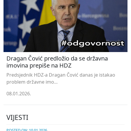
Dragan Čović predložio da se državna
imovina prepiše na HDZ
Predsjednik HDZ-a Dragan Čović danas je istakao
problem državne imo...
08.01.2026.
VIJESTI
POSTED ON: 10.01.2026.