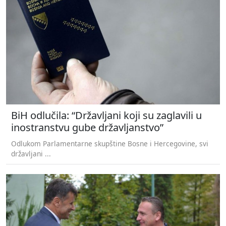
BiH odlučila: “Državljani koji su zaglavili u
inostranstvu gube državljanstvo”
Odlukom Parlamentarne skupštine Bosne i Hercegovine, svi
državljani ...