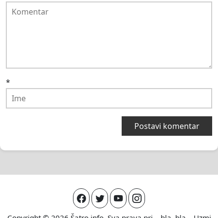
*
Copyright © 2026
Šatro.info
. Sva prava pri... bla, bla... Uzmi