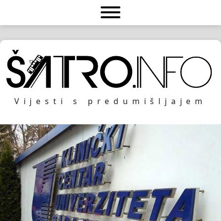
Vijesti s predumišljajem