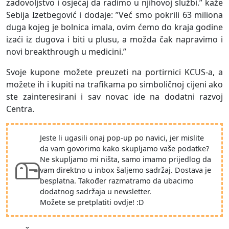
zadovoljstvo i osjećaj da radimo u njihovoj službi.” kaže
Sebija Izetbegović i dodaje: ”Već smo pokrili 63 miliona
duga kojeg je bolnica imala, ovim ćemo do kraja godine
izaći iz dugova i biti u plusu, a možda čak napravimo i
novi breakthrough u medicini.”
Svoje kupone možete preuzeti na portirnici KCUS-a, a
možete ih i kupiti na trafikama po simboličnoj cijeni ako
ste zainteresirani i sav novac ide na dodatni razvoj
Centra.
Jeste li ugasili onaj pop-up po navici, jer mislite
da vam govorimo kako skupljamo vaše podatke?
Ne skupljamo mi ništa, samo imamo prijedlog da
vam direktno u inbox šaljemo sadržaj. Dostava je
besplatna. Također razmatramo da ubacimo
dodatnog sadržaja u newsletter.
Možete se pretplatiti ovdje! :D