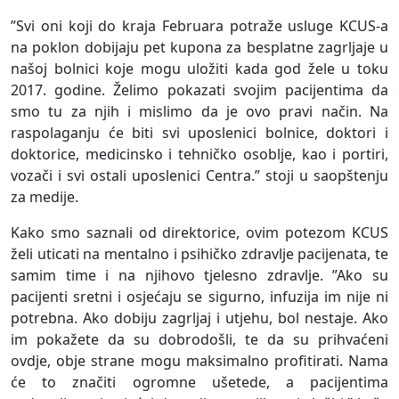
”Svi oni koji do kraja Februara potraže usluge KCUS-a
na poklon dobijaju pet kupona za besplatne zagrljaje u
našoj bolnici koje mogu uložiti kada god žele u toku
2017. godine. Želimo pokazati svojim pacijentima da
smo tu za njih i mislimo da je ovo pravi način. Na
raspolaganju će biti svi uposlenici bolnice, doktori i
doktorice, medicinsko i tehničko osoblje, kao i portiri,
vozači i svi ostali uposlenici Centra.” stoji u saopštenju
za medije.
Kako smo saznali od direktorice, ovim potezom KCUS
želi uticati na mentalno i psihičko zdravlje pacijenata, te
samim time i na njihovo tjelesno zdravlje. ”Ako su
pacijenti sretni i osjećaju se sigurno, infuzija im nije ni
potrebna. Ako dobiju zagrljaj i utjehu, bol nestaje. Ako
im pokažete da su dobrodošli, te da su prihvaćeni
ovdje, obje strane mogu maksimalno profitirati. Nama
će to značiti ogromne ušetede, a pacijentima