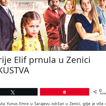
rije Elif prnula u Zenici
SKUSTVA
0
Tweet
Pin
SHAR
tituta Yunus Emre u Sarajevu održan u Zenici, gdje je više