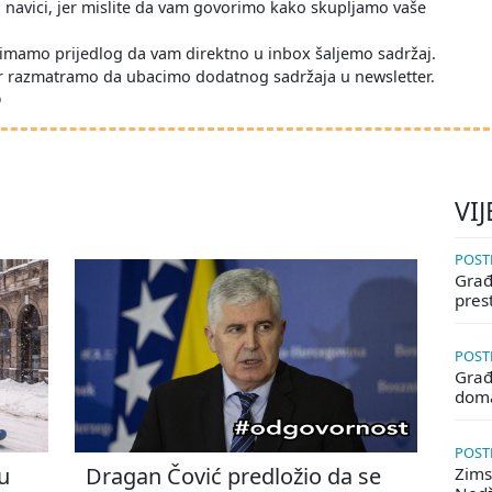
po navici, jer mislite da vam govorimo kako skupljamo vaše
imamo prijedlog da vam direktno u inbox šaljemo sadržaj.
r razmatramo da ubacimo dodatnog sadržaja u newsletter.
D
VIJ
POSTE
Građa
pres
POSTE
Građ
doma
POSTE
u
Dragan Čović predložio da se
Zims