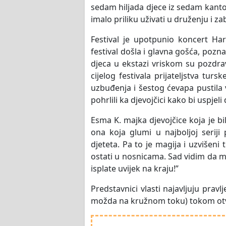
sedam hiljada djece iz sedam kanton
imalo priliku uživati u druženju i za
Festival je upotpunio koncert Ha
festival došla i glavna gošća, poznat
djeca u ekstazi vriskom su pozdravi
cijelog festivala prijateljstva tu
uzbuđenja i šestog ćevapa pustila 
pohrlili ka djevojčici kako bi uspj
Esma K. majka djevojčice koja je bil
ona koja glumi u najboljoj serij
djeteta. Pa to je magija i uzvišeni
ostati u nosnicama. Sad vidim da moj
isplate uvijek na kraju!”
Predstavnici vlasti najavljuju pravlj
možda na kružnom toku) tokom otv