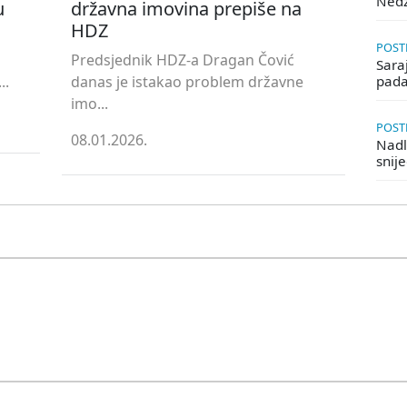
Ned
u
državna imovina prepiše na
HDZ
POSTE
Predsjednik HDZ-a Dragan Čović
Saraj
..
danas je istakao problem državne
pada
imo...
POSTE
08.01.2026.
Nadle
snij