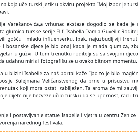
a koja uče turski jezik u okviru projekta “Moj izbor je turs
bavi.
rija Varešanovića,a vrhunac ekstaze dogodio se kada je 
a glumica turske serije Elif, Isabella Damla Guveilir. Roditelj
li gošću i mladu influenserku. Ipak, najuzbudljiviji trenu
rske i bosanske djece je bio onaj kada je mlada glumica, z
vjetar u gužvi. U tom trenutku roditelji su sa svojom dje
eli da udahnu miris i fotografišu se u ovako bitnom momentu.
a u blizini Isabelle za naš portal kaže “Jao to je bilo magič
i poslje Sulejmana Veličanstvenog da prne u prisustvu m
 trenutak koji mora ostati zabilježen. Ta aroma će mi zauvi
e dijete nije bezveze učilo turski i da se upornost, rad i t
enje i postavljvanje statue Isabelle i vjetra u centru Zenice (
orenja narednog festivala.