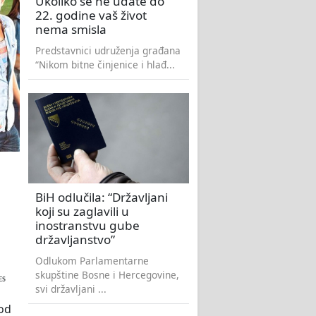
Ukoliko se ne udate do
22. godine vaš život
nema smisla
Predstavnici udruženja građana
“Nikom bitne činjenice i hlađ...
BiH odlučila: “Državljani
koji su zaglavili u
inostranstvu gube
državljanstvo”
Odlukom Parlamentarne
skupštine Bosne i Hercegovine,
ES
svi državljani ...
 od