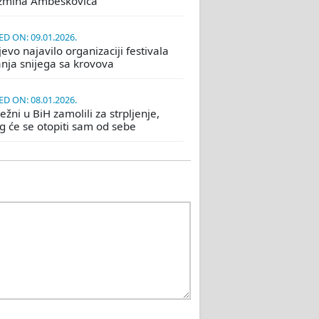
žmina Ambeškovića
D ON: 09.01.2026.
evo najavilo organizaciji festivala
nja snijega sa krovova
D ON: 08.01.2026.
žni u BiH zamolili za strpljenje,
eg će se otopiti sam od sebe