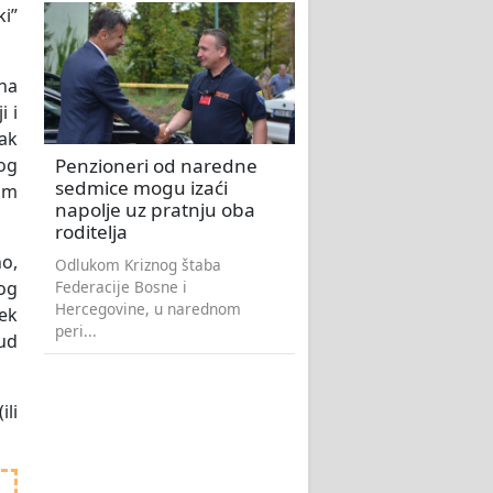
ki”
na
i i
tak
Penzioneri od naredne
bog
sedmice mogu izaći
com
napolje uz pratnju oba
roditelja
no,
Odlukom Kriznog štaba
Federacije Bosne i
og
Hercegovine, u narednom
jek
peri...
rud
ili