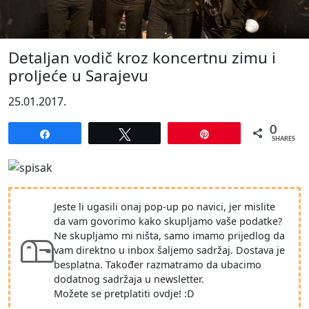
Detaljan vodič kroz koncertnu zimu i
proljeće u Sarajevu
25.01.2017.
0
Share
Tweet
Pin
SHARES
Jeste li ugasili onaj pop-up po navici, jer mislite
da vam govorimo kako skupljamo vaše podatke?
Ne skupljamo mi ništa, samo imamo prijedlog da
vam direktno u inbox šaljemo sadržaj. Dostava je
besplatna. Također razmatramo da ubacimo
dodatnog sadržaja u newsletter.
Možete se pretplatiti ovdje! :D