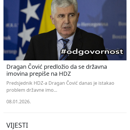
Dragan Čović predložio da se državna
imovina prepiše na HDZ
Predsjednik HDZ-a Dragan Čović danas je istakao
problem državne imo...
08.01.2026.
VIJESTI