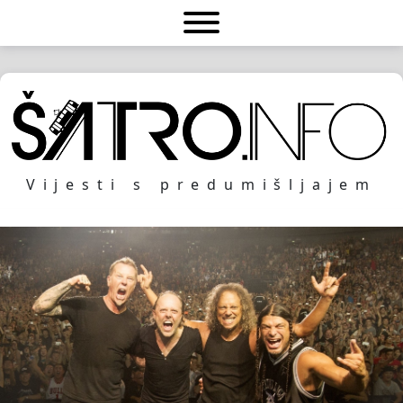
Vijesti s predumišljajem