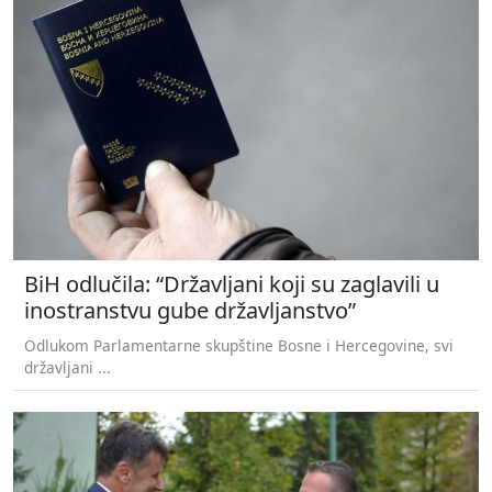
BiH odlučila: “Državljani koji su zaglavili u
inostranstvu gube državljanstvo”
Odlukom Parlamentarne skupštine Bosne i Hercegovine, svi
državljani ...