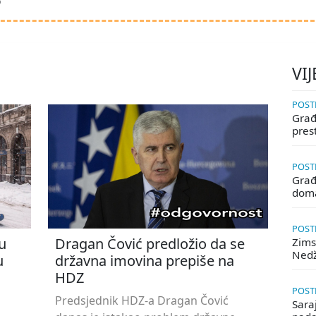
D
VIJ
POSTE
Građa
pres
POSTE
Građ
doma
POSTE
u
Dragan Čović predložio da se
Zims
Ned
u
državna imovina prepiše na
HDZ
POSTE
Predsjednik HDZ-a Dragan Čović
Saraj