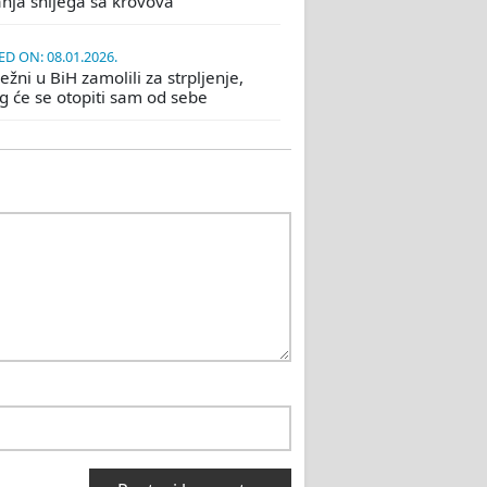
nja snijega sa krovova
D ON: 08.01.2026.
žni u BiH zamolili za strpljenje,
eg će se otopiti sam od sebe