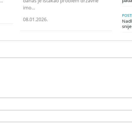
..
danas je istakao problem državne
pada
imo...
POSTE
08.01.2026.
Nadle
snij