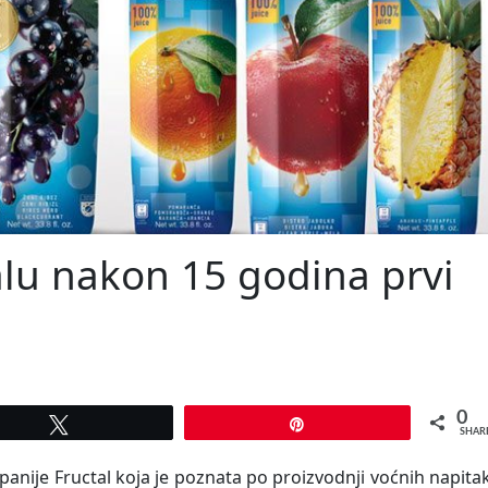
alu nakon 15 godina prvi
0
Tweet
Pin
SHAR
anije Fructal koja je poznata po proizvodnji voćnih napita