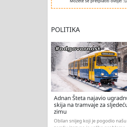
Možete se pretplatiti ovdje! :
POLITIKA
Adnan Šteta najavio ugradn
skija na tramvaje za sljedeć
zimu
Obilan snijeg koji je pogodio našu