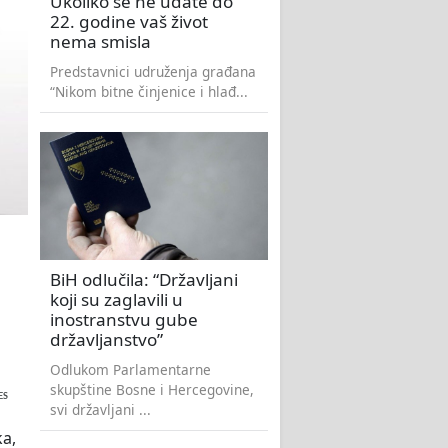
Ukoliko se ne udate do
22. godine vaš život
nema smisla
Predstavnici udruženja građana
“Nikom bitne činjenice i hlađ...
BiH odlučila: “Državljani
koji su zaglavili u
inostranstvu gube
državljanstvo”
Odlukom Parlamentarne
skupštine Bosne i Hercegovine,
ES
svi državljani ...
ka,