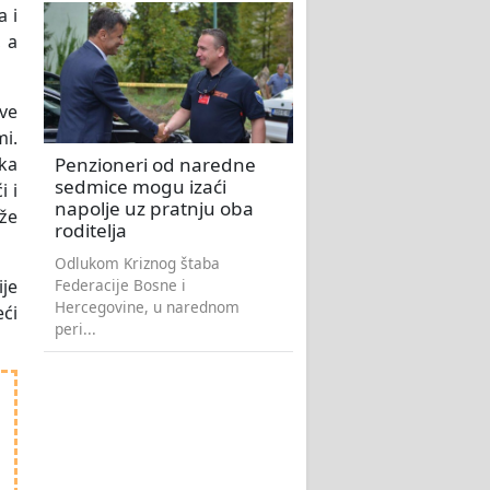
a i
 a
ove
mi.
Penzioneri od naredne
ka
sedmice mogu izaći
i i
napolje uz pratnju oba
aže
roditelja
Odlukom Kriznog štaba
Federacije Bosne i
ije
Hercegovine, u narednom
ći
peri...