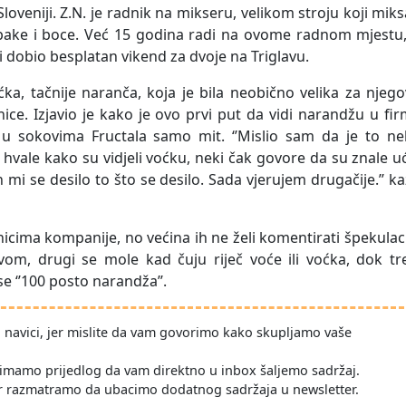
oveniji. Z.N. je radnik na mikseru, velikom stroju koji miks
apake i boce. Već 15 godina radi na ovome radnom mjestu,
i dobio besplatan vikend za dvoje na Triglavu.
ćka, tačnije naranča, koja je bila neobično velika za njeg
ice. Izjavio je kako je ovo prvi put da vidi narandžu u fir
 u sokovima Fructala samo mit. ‘’Mislio sam da je to ne
 hvale kako su vidjeli voćku, neki čak govore da su znale uć
an mi se desilo to što se desilo. Sada vjerujem drugačije.’’ k
icima kompanije, no većina ih ne želi komentirati špekulac
m, drugi se mole kad čuju riječ voće ili voćka, dok tre
e ‘’100 posto narandža’’.
po navici, jer mislite da vam govorimo kako skupljamo vaše
imamo prijedlog da vam direktno u inbox šaljemo sadržaj.
r razmatramo da ubacimo dodatnog sadržaja u newsletter.