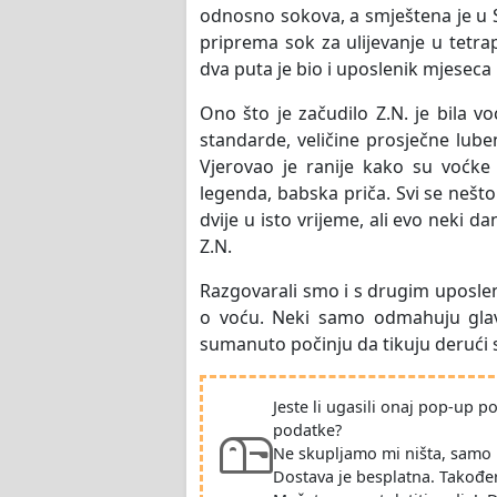
odnosno sokova, a smještena je u Sl
priprema sok za ulijevanje u tetr
dva puta je bio i uposlenik mjeseca 
Ono što je začudilo Z.N. je bila vo
standarde, veličine prosječne luben
Vjerovao je ranije kako su voćke
legenda, babska priča. Svi se nešto
dvije u isto vrijeme, ali evo neki d
Z.N.
Razgovarali smo i s drugim uposlen
o voću. Neki samo odmahuju glavo
sumanuto počinju da tikuju derući s
Jeste li ugasili onaj pop-up 
podatke?
Ne skupljamo mi ništa, samo 
Dostava je besplatna. Takođe