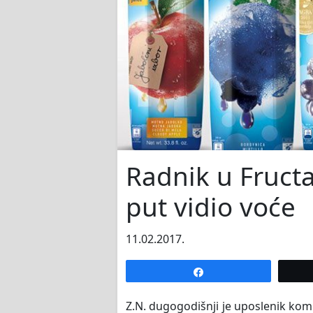
Radnik u Fruct
put vidio voće
11.02.2017.
Share
Z.N. dugogodišnji je uposlenik komp