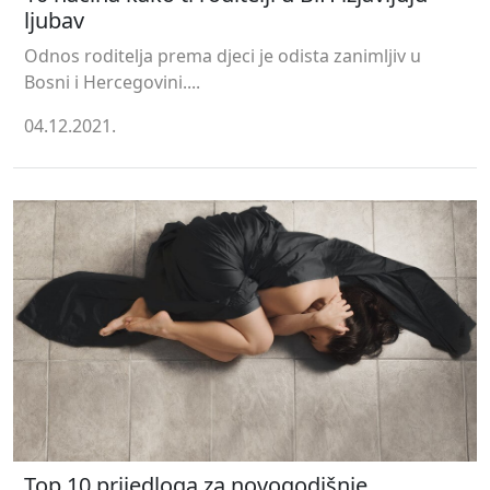
ljubav
Odnos roditelja prema djeci je odista zanimljiv u
Bosni i Hercegovini....
04.12.2021.
Top 10 prijedloga za novogodišnje