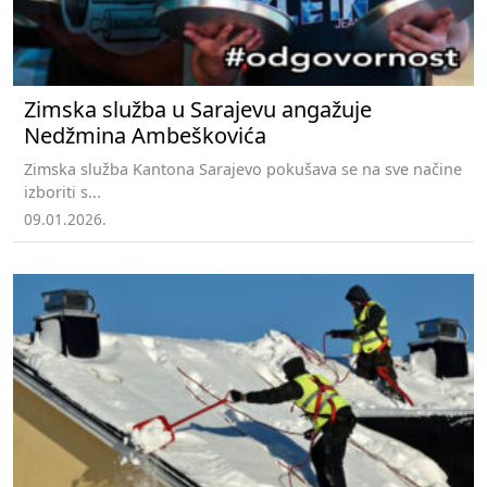
Zimska služba u Sarajevu angažuje
Nedžmina Ambeškovića
Zimska služba Kantona Sarajevo pokušava se na sve načine
izboriti s...
09.01.2026.