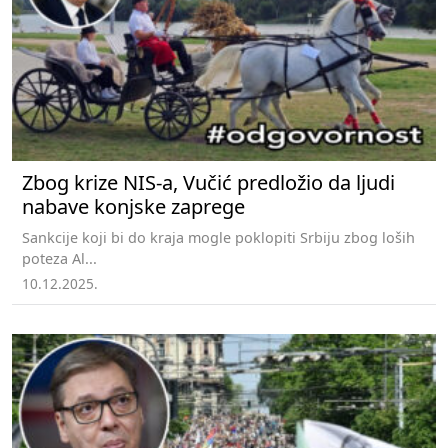
Zbog krize NIS-a, Vučić predložio da ljudi
nabave konjske zaprege
Sankcije koji bi do kraja mogle poklopiti Srbiju zbog loših
poteza Al...
10.12.2025.