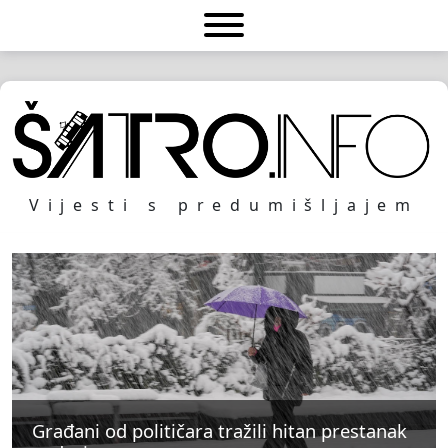
Vijesti s predumišljajem
Građani od političara tražili hitan prestanak
Građani od političara tražili hitan prestanak
Građani od političara tražili hitan prestanak