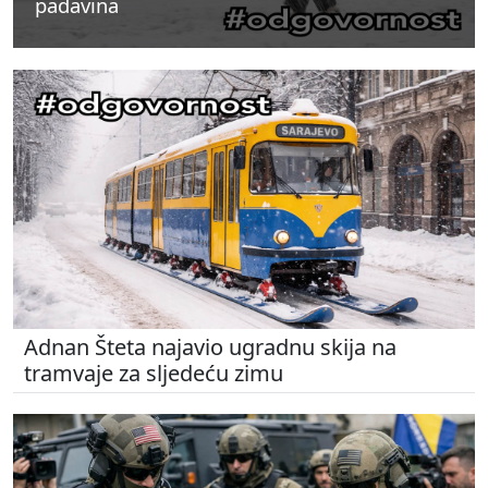
padavina
padavina
padavina
Adnan Šteta najavio ugradnu skija na
tramvaje za sljedeću zimu