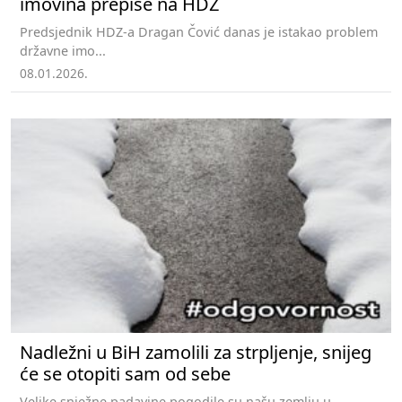
imovina prepiše na HDZ
Predsjednik HDZ-a Dragan Čović danas je istakao problem
državne imo...
08.01.2026.
Nadležni u BiH zamolili za strpljenje, snijeg
će se otopiti sam od sebe
Velike snježne padavine pogodile su našu zemlju u